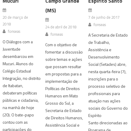
Mucuri
Campo Grande
Espírito Santo
(MS)
20 de março de
7 de junho de 2017
2018
fonseas
24 de abril de 2018
fonseas
fonseas
A Secretaria de Estado
O Diálogos com a
de Trabalho,
Com o objetivo de
Juventude
Assistência e
fomentar a discussão
desembarcou em
Desenvolvimento
sobre temas e ações
Mucuri. Alunos do
Social (Setades) abre,
que possam resultar
Colégio Estadual
nesta quarta-feira (7),
em propostas para a
Integração, no distrito
inscrições para o
implementação de
de Itabatan,
processo seletivo de
Políticas de Direitos
debateram políticas
profissionais para
Humanos em Mato
públicas e cidadania,
atuação nas ações
Grosso do Sul, a
na manhã de hoje
sociais do Governo do
Secretaria de Estado
(20). O bate-papo
Espírito
de Direitos Humanos,
contou com as
Santo direcionadas ao
Assistência Social e
participações do
Programa de