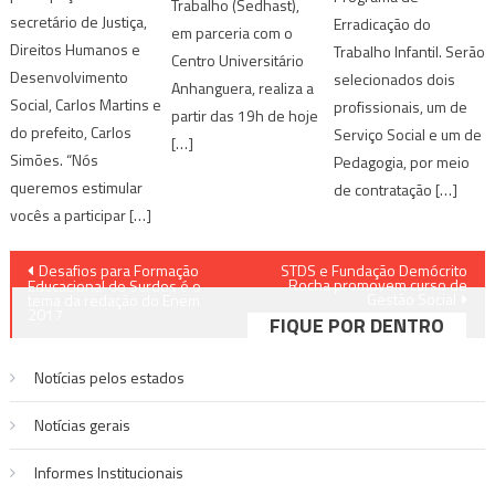
Trabalho (Sedhast),
secretário de Justiça,
Erradicação do
em parceria com o
Direitos Humanos e
Trabalho Infantil. Serão
Centro Universitário
Desenvolvimento
selecionados dois
Anhanguera, realiza a
Social, Carlos Martins e
profissionais, um de
partir das 19h de hoje
do prefeito, Carlos
Serviço Social e um de
[…]
Simões. “Nós
Pedagogia, por meio
queremos estimular
de contratação […]
vocês a participar […]
Navegação
Desafios para Formação
STDS e Fundação Demócrito
Rocha promovem curso de
Educacional de Surdos é o
Gestão Social
de
tema da redação do Enem
2017
FIQUE POR DENTRO
Post
Notícias pelos estados
Notí­cias gerais
Informes Institucionais