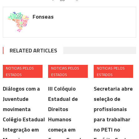
Fonseas
RELATED ARTICLES
NOTICIAS PELOS
NOTICIAS PELOS
NOTICIAS PELOS
ESTADOS
ESTADOS
ESTADOS
Diálogos com a
III Colóquio
Secretaria abre
Juventude
Estadual de
seleção de
movimenta
Direitos
profissionais
Colégio Estadual
Humanos
para trabalhar
Integração em
começa em
no PETI no