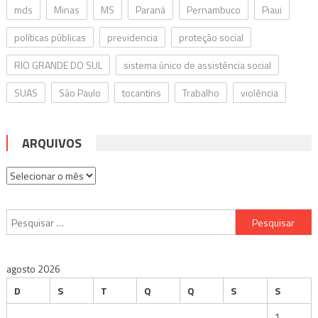
mds
Minas
MS
Paraná
Pernambuco
Piaui
políticas públicas
previdencia
proteção social
RIO GRANDE DO SUL
sistema único de assistência social
SUAS
São Paulo
tocantins
Trabalho
violência
ARQUIVOS
Arquivos
Pesquisar
por:
agosto 2026
D
S
T
Q
Q
S
S
1