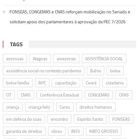
FONSEAS, CONGEMAS e CNAS reforçam mobilização no Senado e
solicitam apoio dos parlamentares à aprovação da PEC 7/2026
TAGS
acessuas
Alagoas
amazonas
ASSISTÊNCIA SOCIAL
assistência social no contexto pandemia
Bahia
bolsa
bolsa família
BPC
capacitação
Ceará
cidadania
CIT
CNAS
Conferência Estadual
CONGEMAS
CRAS
criança
criança feliz
Curso
direitos humanos
em defesa do suas
encontro
Espirito Santo
FONSEAS
garantia de direitos
idoso
INSS
MATO GROSSO