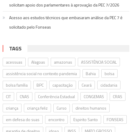
solicitam apoio dos parlamentares à aprovação da PEC 7/2026
Acesso aos estudos técnicos que embasaram análise da PEC 7 é
solicitado pelo Fonseas
TAGS
acessuas
Alagoas
amazonas
ASSISTÊNCIA SOCIAL
assistência social no contexto pandemia
Bahia
bolsa
bolsa família
BPC
capacitação
Ceará
cidadania
CIT
CNAS
Conferência Estadual
CONGEMAS
CRAS
criança
criança feliz
Curso
direitos humanos
em defesa do suas
encontro
Espirito Santo
FONSEAS
garantia de direitos
idoso
INSS
MATO GROSSO