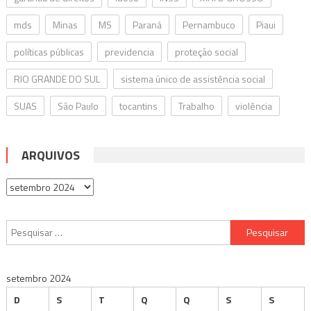
mds
Minas
MS
Paraná
Pernambuco
Piaui
políticas públicas
previdencia
proteção social
RIO GRANDE DO SUL
sistema único de assistência social
SUAS
São Paulo
tocantins
Trabalho
violência
ARQUIVOS
Arquivos
Pesquisar
por:
setembro 2024
D
S
T
Q
Q
S
S