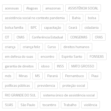
acessuas
Alagoas
amazonas
ASSISTÊNCIA SOCIAL
assistência social no contexto pandemia
Bahia
bolsa
bolsa família
BPC
capacitação
Ceará
cidadania
CIT
CNAS
Conferência Estadual
CONGEMAS
CRAS
criança
criança feliz
Curso
direitos humanos
em defesa do suas
encontro
Espirito Santo
FONSEAS
garantia de direitos
idoso
INSS
MATO GROSSO
mds
Minas
MS
Paraná
Pernambuco
Piaui
políticas públicas
previdencia
proteção social
RIO GRANDE DO SUL
sistema único de assistência social
SUAS
São Paulo
tocantins
Trabalho
violência