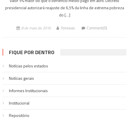
valor 9% maior do que o benefício médio pago em abril. Decreto
presidencial autorizará reajuste de 6,5% da linha de extrema pobreza
do […]
8 de maio de 2016
fonseas
Comment(0)
FIQUE POR DENTRO
Notícias pelos estados
Notí­cias gerais
Informes Institucionais
Institucional
Repositório