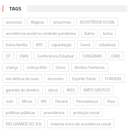
TAGS
acessuas
Alagoas
amazonas
ASSISTÊNCIA SOCIAL
assistência social no contexto pandemia
Bahia
bolsa
bolsa família
BPC
capacitação
Ceará
cidadania
CIT
CNAS
Conferência Estadual
CONGEMAS
CRAS
criança
criança feliz
Curso
direitos humanos
em defesa do suas
encontro
Espirito Santo
FONSEAS
garantia de direitos
idoso
INSS
MATO GROSSO
mds
Minas
MS
Paraná
Pernambuco
Piaui
políticas públicas
previdencia
proteção social
RIO GRANDE DO SUL
sistema único de assistência social