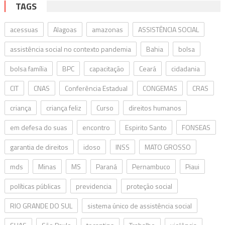
TAGS
acessuas
Alagoas
amazonas
ASSISTÊNCIA SOCIAL
assistência social no contexto pandemia
Bahia
bolsa
bolsa família
BPC
capacitação
Ceará
cidadania
CIT
CNAS
Conferência Estadual
CONGEMAS
CRAS
criança
criança feliz
Curso
direitos humanos
em defesa do suas
encontro
Espirito Santo
FONSEAS
garantia de direitos
idoso
INSS
MATO GROSSO
mds
Minas
MS
Paraná
Pernambuco
Piaui
políticas públicas
previdencia
proteção social
RIO GRANDE DO SUL
sistema único de assistência social