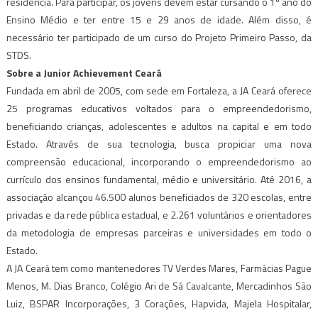
residência. Para participar, os jovens devem estar cursando o 1º ano do
Ensino Médio e ter entre 15 e 29 anos de idade. Além disso, é
necessário ter participado de um curso do Projeto Primeiro Passo, da
STDS.
Sobre a Junior Achievement Ceará
Fundada em abril de 2005, com sede em Fortaleza, a JA Ceará oferece
25 programas educativos voltados para o empreendedorismo,
beneficiando crianças, adolescentes e adultos na capital e em todo
Estado. Através de sua tecnologia, busca propiciar uma nova
compreensão educacional, incorporando o empreendedorismo ao
currículo dos ensinos fundamental, médio e universitário. Até 2016, a
associação alcançou 46.500 alunos beneficiados de 320 escolas, entre
privadas e da rede pública estadual, e 2.261 voluntários e orientadores
da metodologia de empresas parceiras e universidades em todo o
Estado.
A JA Ceará tem como mantenedores TV Verdes Mares, Farmácias Pague
Menos, M. Dias Branco, Colégio Ari de Sá Cavalcante, Mercadinhos São
Luiz, BSPAR Incorporações, 3 Corações, Hapvida, Majela Hospitalar,