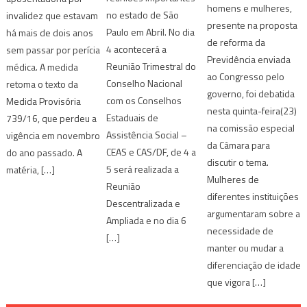
homens e mulheres,
no estado de São
invalidez que estavam
presente na proposta
Paulo em Abril. No dia
há mais de dois anos
de reforma da
4 acontecerá a
sem passar por perícia
Previdência enviada
Reunião Trimestral do
médica. A medida
ao Congresso pelo
Conselho Nacional
retoma o texto da
governo, foi debatida
com os Conselhos
Medida Provisória
nesta quinta-feira(23)
Estaduais de
739/16, que perdeu a
na comissão especial
Assistência Social –
vigência em novembro
da Câmara para
CEAS e CAS/DF, de 4 a
do ano passado. A
discutir o tema.
5 será realizada a
matéria, […]
Mulheres de
Reunião
diferentes instituições
Descentralizada e
argumentaram sobre a
Ampliada e no dia 6
necessidade de
[…]
manter ou mudar a
diferenciação de idade
que vigora […]