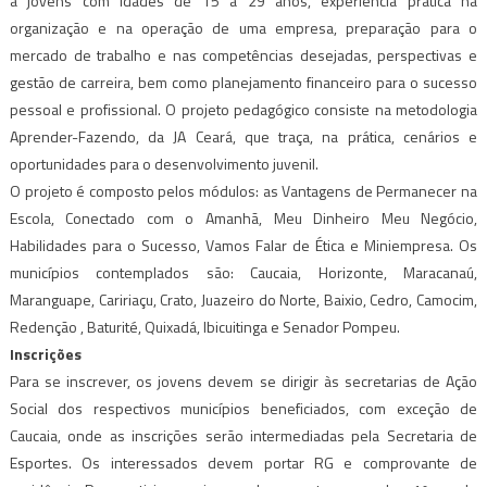
a jovens com idades de 15 a 29 anos, experiência prática na
organização e na operação de uma empresa, preparação para o
mercado de trabalho e nas competências desejadas, perspectivas e
gestão de carreira, bem como planejamento financeiro para o sucesso
pessoal e profissional. O projeto pedagógico consiste na metodologia
Aprender-Fazendo, da JA Ceará, que traça, na prática, cenários e
oportunidades para o desenvolvimento juvenil.
O projeto é composto pelos módulos: as Vantagens de Permanecer na
Escola, Conectado com o Amanhã, Meu Dinheiro Meu Negócio,
Habilidades para o Sucesso, Vamos Falar de Ética e Miniempresa. Os
municípios contemplados são: Caucaia, Horizonte, Maracanaú,
Maranguape, Caririaçu, Crato, Juazeiro do Norte, Baixio, Cedro, Camocim,
Redenção , Baturité, Quixadá, Ibicuitinga e Senador Pompeu.
Inscrições
Para se inscrever, os jovens devem se dirigir às secretarias de Ação
Social dos respectivos municípios beneficiados, com exceção de
Caucaia, onde as inscrições serão intermediadas pela Secretaria de
Esportes. Os interessados devem portar RG e comprovante de