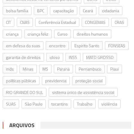
bolsa família
BPC
capacitação
Ceará
cidadania
CIT
CNAS
Conferência Estadual
CONGEMAS
CRAS
criança
criança feliz
Curso
direitos humanos
em defesa do suas
encontro
Espirito Santo
FONSEAS
garantia de direitos
idoso
INSS
MATO GROSSO
mds
Minas
MS
Paraná
Pernambuco
Piaui
políticas públicas
previdencia
proteção social
RIO GRANDE DO SUL
sistema único de assistência social
SUAS
São Paulo
tocantins
Trabalho
violência
ARQUIVOS