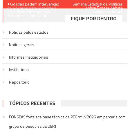
Navegação
Cidades pedem intervenção
Semana Estadual de Políticas
sobre Drogas debate
do Governo para reabertura
conjuntura local
de
do cofinanciamento dos
Serviços de Convivência
FIQUE POR DENTRO
Post
Notícias pelos estados
Notí­cias gerais
Informes Institucionais
Institucional
Repositório
TÓPICOS RECENTES
FONSEAS fortalece base técnica da PEC nº 7/2026 em parceria com
grupo de pesquisa da UERJ