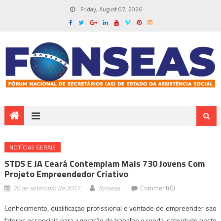
Friday, August 07, 2026
NOTÍ­CIAS GERAIS
STDS E JA Ceará Contemplam Mais 730 Jovens Com
Projeto Empreendedor Criativo
20 de setembro de 2017
fonseas
Comment(0)
Conhecimento, qualificação profissional e vontade de empreender são
fatores essenciais para a geração de trabalho e renda, sobretudo neste