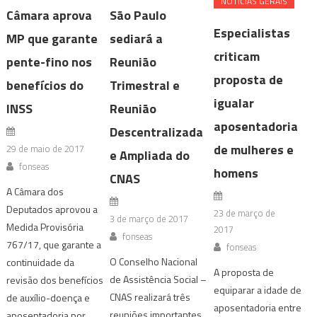
NOTÍ­CIAS GERAIS
Câmara aprova
São Paulo
Especialistas
MP que garante
sediará a
criticam
pente-fino nos
Reunião
proposta de
benefícios do
Trimestral e
igualar
INSS
Reunião
aposentadoria
Descentralizada
de mulheres e
29 de maio de 2017
e Ampliada do
fonseas
homens
CNAS
A Câmara dos
Deputados aprovou a
23 de março de
3 de março de 2017
Medida Provisória
2017
fonseas
767/17, que garante a
fonseas
O Conselho Nacional
continuidade da
A proposta de
de Assistência Social –
revisão dos benefícios
equiparar a idade de
CNAS realizará três
de auxílio-doença e
aposentadoria entre
reuniões importantes
aposentadoria por