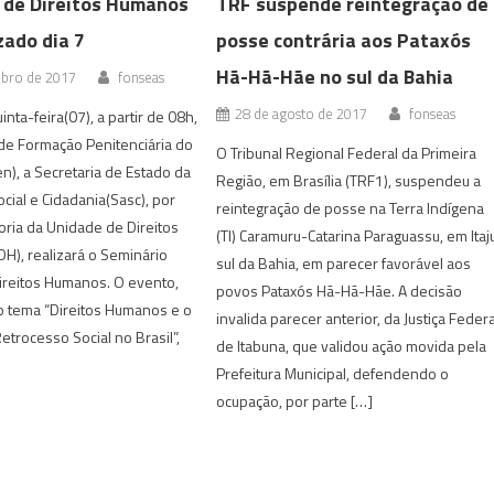
 de Direitos Humanos
TRF suspende reintegração de
zado dia 7
posse contrária aos Pataxós
Hã-Hã-Hãe no sul da Bahia
bro de 2017
fonseas
28 de agosto de 2017
fonseas
nta-feira(07), a partir de 08h,
de Formação Penitenciária do
O Tribunal Regional Federal da Primeira
n), a Secretaria de Estado da
Região, em Brasília (TRF1), suspendeu a
ocial e Cidadania(Sasc), por
reintegração de posse na Terra Indígena
oria da Unidade de Direitos
(TI) Caramuru-Catarina Paraguassu, em Itaj
), realizará o Seminário
sul da Bahia, em parecer favorável aos
ireitos Humanos. O evento,
povos Pataxós Hã-Hã-Hãe. A decisão
o tema “Direitos Humanos e o
invalida parecer anterior, da Justiça Federa
etrocesso Social no Brasil”,
de Itabuna, que validou ação movida pela
Prefeitura Municipal, defendendo o
ocupação, por parte […]