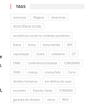
TAGS
acessuas
Alagoas
amazonas
ASSISTÊNCIA SOCIAL
assistência social no contexto pandemia
Bahia
bolsa
bolsa família
BPC
capacitação
Ceará
cidadania
CIT
e
CNAS
Conferência Estadual
CONGEMAS
,
CRAS
criança
criança feliz
Curso
direitos humanos
em defesa do suas
l,
encontro
Espirito Santo
FONSEAS
garantia de direitos
idoso
INSS