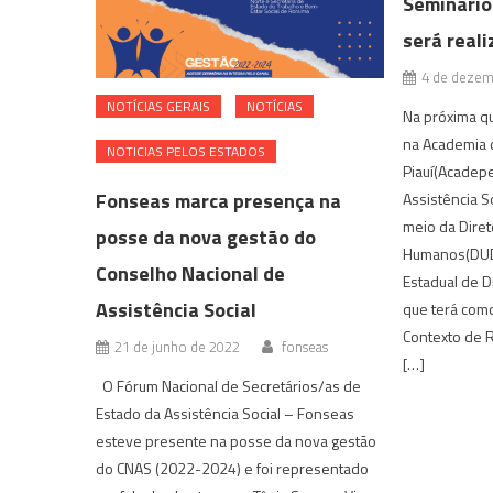
Seminário
será reali
4 de dezem
NOTÍ­CIAS GERAIS
NOTÍCIAS
Na próxima qui
na Academia 
NOTICIAS PELOS ESTADOS
Piauí(Acadepe
Fonseas marca presença na
Assistência S
meio da Diret
posse da nova gestão do
Humanos(DUDH
Conselho Nacional de
Estadual de D
Assistência Social
que terá com
Contexto de R
21 de junho de 2022
fonseas
[…]
O Fórum Nacional de Secretários/as de
Estado da Assistência Social – Fonseas
esteve presente na posse da nova gestão
do CNAS (2022-2024) e foi representado