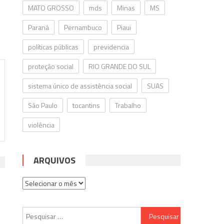
MATO GROSSO
mds
Minas
MS
Paraná
Pernambuco
Piaui
políticas públicas
previdencia
proteção social
RIO GRANDE DO SUL
sistema único de assistência social
SUAS
São Paulo
tocantins
Trabalho
violência
ARQUIVOS
Arquivos
Pesquisar