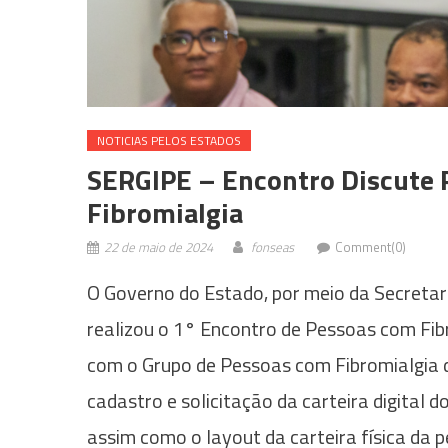
NOTICIAS PELOS ESTADOS
SERGIPE – Encontro Discute P
Fibromialgia
22 de maio de 2024
fonseas
Comment(0)
O Governo do Estado, por meio da Secretaria
realizou o 1° Encontro de Pessoas com Fib
com o Grupo de Pessoas com Fibromialgia de
cadastro e solicitação da carteira digital 
assim como o layout da carteira física da p