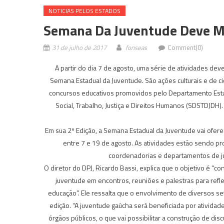
NOTICIAS PELOS ESTADOS
Semana Da Juventude Deve Mo
31 de julho de 2017
fonseas
Comment(0)
A partir do dia 7 de agosto, uma série de atividades d
Semana Estadual da Juventude. São ações culturais e de ci
concursos educativos promovidos pelo Departamento Estad
Social, Trabalho, Justiça e Direitos Humanos (SDSTDJDH)
Em sua 2ª Edição, a Semana Estadual da Juventude vai ofer
entre 7 e 19 de agosto. As atividades estão sendo pr
coordenadorias e departamentos de ju
O diretor do DPJ, Ricardo Bassi, explica que o objetivo é “c
juventude em encontros, reuniões e palestras para refle
educação”. Ele ressalta que o envolvimento de diversos se
edição. “A juventude gaúcha será beneficiada por atividade
órgãos públicos, o que vai possibilitar a construção de di