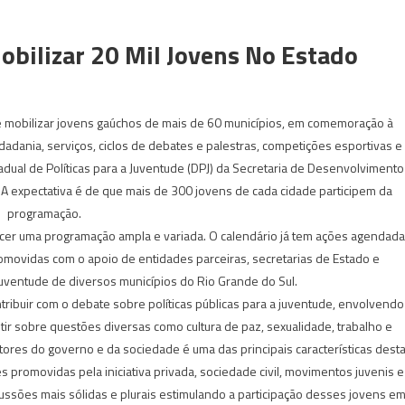
bilizar 20 Mil Jovens No Estado
eve mobilizar jovens gaúchos de mais de 60 municípios, em comemoração à
dadania, serviços, ciclos de debates e palestras, competições esportivas e
ual de Políticas para a Juventude (DPJ) da Secretaria de Desenvolvimento
. A expectativa é de que mais de 300 jovens de cada cidade participem da
programação.
ecer uma programação ampla e variada. O calendário já tem ações agendad
omovidas com o apoio de entidades parceiras, secretarias de Estado e
ventude de diversos municípios do Rio Grande do Sul.
ontribuir com o debate sobre políticas públicas para a juventude, envolvendo
tir sobre questões diversas como cultura de paz, sexualidade, trabalho e
tores do governo e da sociedade é uma das principais características dest
s promovidas pela iniciativa privada, sociedade civil, movimentos juvenis e
scussões mais sólidas e plurais estimulando a participação desses jovens e