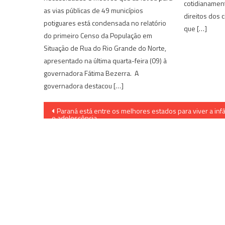
cotidianament
as vias públicas de 49 municípios
direitos dos 
potiguares está condensada no relatório
que […]
do primeiro Censo da População em
Situação de Rua do Rio Grande do Norte,
apresentado na última quarta-feira (09) à
governadora Fátima Bezerra. A
governadora destacou […]
Navegação
Paraná está entre os melhores estados para viver a inf
e adolescência
de
Post