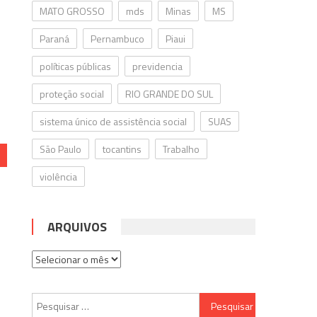
MATO GROSSO
mds
Minas
MS
Paraná
Pernambuco
Piaui
políticas públicas
previdencia
proteção social
RIO GRANDE DO SUL
sistema único de assistência social
SUAS
São Paulo
tocantins
Trabalho
violência
ARQUIVOS
Arquivos
Pesquisar