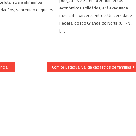
potiguares e 37 empreendimentos
e lutam para afirmar os
econômicos solidários, erá executada
cidadãos, sobretudo daqueles
mediante parceria entre a Universidade
Federal do Rio Grande do Norte (UFRN),
[…]
ância
Comitê Estadual valida cadastros de famílias