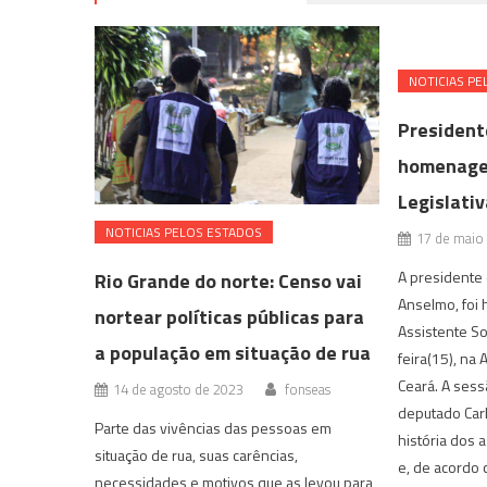
NOTICIAS PE
President
homenage
Legislati
NOTICIAS PELOS ESTADOS
17 de maio
A presidente
Rio Grande do norte: Censo vai
Anselmo, foi
nortear políticas públicas para
Assistente So
a população em situação de rua
feira(15), na 
Ceará. A sess
14 de agosto de 2023
fonseas
deputado Carl
Parte das vivências das pessoas em
história dos 
situação de rua, suas carências,
e, de acordo 
necessidades e motivos que as levou para