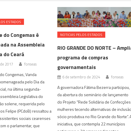
LOS ESTADOS
e do Congemas é
NOTICIAS PELOS ESTADOS
ada na Assembleia
RIO GRANDE DO NORTE – Ampli
va do Ceará
programa de compras
 de 2017
fonseas
governamentais
 do Congemas, Vanda
6 de setembro de 2024
fonseas
 homenageada pelo Dia da
A governadora Fátima Bezerra participou,
cial, na última segunda-
da abertura do seminário de lançamento
Assembleia Legislativa do
do Projeto “Rede Solidária de Confecções
ão solene, requerida pelo
mulheres tecendo alternativas de inclusã
os Felipe (PCdoB) ressaltou a
sócio produtiva no Rio Grande do Norte”. 
assistentes sociais cearenses
iniciativa, que contempla 22 municípios
com o parlamentar, que