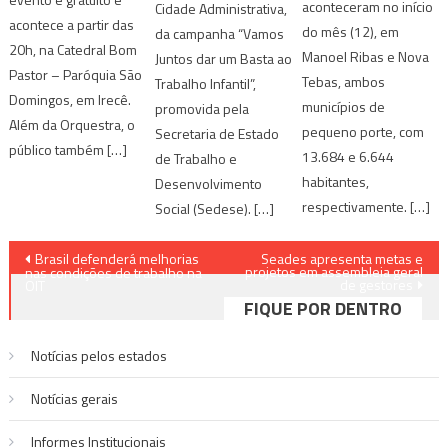
aconteceram no início
Cidade Administrativa,
acontece a partir das
do mês (12), em
da campanha “Vamos
20h, na Catedral Bom
Manoel Ribas e Nova
Juntos dar um Basta ao
Pastor – Paróquia São
Tebas, ambos
Trabalho Infantil”,
Domingos, em Irecê.
municípios de
promovida pela
Além da Orquestra, o
pequeno porte, com
Secretaria de Estado
público também […]
13.684 e 6.644
de Trabalho e
habitantes,
Desenvolvimento
respectivamente. […]
Social (Sedese). […]
Navegação
Brasil defenderá melhorias
Seades apresenta metas e
projetos em assembleia geral
nas condições de trabalho na
de gestores
de
OIT
FIQUE POR DENTRO
Post
Notícias pelos estados
Notí­cias gerais
Informes Institucionais