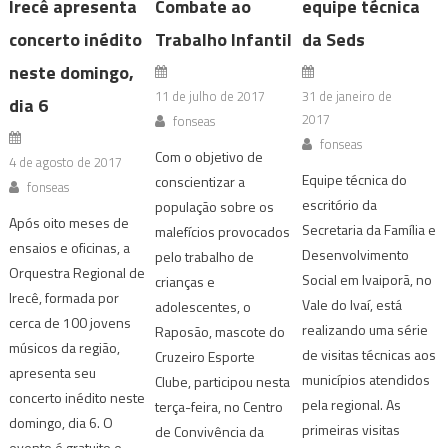
Irecê apresenta
Combate ao
equipe técnica
concerto inédito
Trabalho Infantil
da Seds
neste domingo,
11 de julho de 2017
31 de janeiro de
dia 6
2017
fonseas
fonseas
Com o objetivo de
4 de agosto de 2017
Equipe técnica do
conscientizar a
fonseas
escritório da
população sobre os
Após oito meses de
Secretaria da Família e
malefícios provocados
ensaios e oficinas, a
Desenvolvimento
pelo trabalho de
Orquestra Regional de
Social em Ivaiporã, no
crianças e
Irecê, formada por
Vale do Ivaí, está
adolescentes, o
cerca de 100 jovens
realizando uma série
Raposão, mascote do
músicos da região,
de visitas técnicas aos
Cruzeiro Esporte
apresenta seu
municípios atendidos
Clube, participou nesta
concerto inédito neste
pela regional. As
terça-feira, no Centro
domingo, dia 6. O
primeiras visitas
de Convivência da
evento é gratuito e