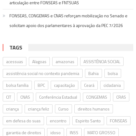
articulação entre FONSEAS e FNTSUAS
FONSEAS, CONGEMAS e CNAS reforçam mobilização no Senado e
solicitam apoio dos parlamentares à aprovação da PEC 7/2026
TAGS
acessuas
Alagoas
amazonas
ASSISTÊNCIA SOCIAL
assistência social no contexto pandemia
Bahia
bolsa
bolsa família
BPC
capacitação
Ceará
cidadania
CIT
CNAS
Conferência Estadual
CONGEMAS
CRAS
criança
criança feliz
Curso
direitos humanos
em defesa do suas
encontro
Espirito Santo
FONSEAS
garantia de direitos
idoso
INSS
MATO GROSSO