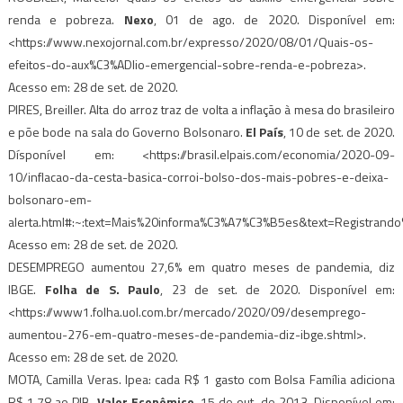
renda e pobreza.
Nexo
, 01 de ago. de 2020. Disponível em:
<https://www.nexojornal.com.br/expresso/2020/08/01/Quais-os-
efeitos-do-aux%C3%ADlio-emergencial-sobre-renda-e-pobreza>.
Acesso em: 28 de set. de 2020.
PIRES, Breiller. Alta do arroz traz de volta a inflação à mesa do brasileiro
e põe bode na sala do Governo Bolsonaro.
El País
, 10 de set. de 2020.
Dísponível em: <https://brasil.elpais.com/economia/2020-09-
10/inflacao-da-cesta-basica-corroi-bolso-dos-mais-pobres-e-deixa-
bolsonaro-em-
alerta.html#:~:text=Mais%20informa%C3%A7%C3%B5es&text=Registra
Acesso em: 28 de set. de 2020.
DESEMPREGO aumentou 27,6% em quatro meses de pandemia, diz
IBGE.
Folha de S. Paulo
, 23 de set. de 2020. Disponível em:
<https://www1.folha.uol.com.br/mercado/2020/09/desemprego-
aumentou-276-em-quatro-meses-de-pandemia-diz-ibge.shtml>.
Acesso em: 28 de set. de 2020.
MOTA, Camilla Veras. Ipea: cada R$ 1 gasto com Bolsa Família adiciona
R$ 1,78 ao PIB.
Valor Econômico
, 15 de out. de 2013. Disponível em: