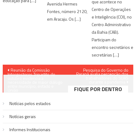
educação para […]
que acontece no
Avenida Hermes
Centro de Operações
Fontes, número 2120,
e Inteligência (COI), no
em Aracaju. Os […]
Centro Administrativo
da Bahia (CAB).
Participam do
encontro secretários e
secretárias […]
Navegação
Reunião da Comissão
Pesquisa do Governo do
Paraná avalia percepção dos
Intergestores Tripartite de
trabalhadores do SUAS
de
outubro evidencia a
durante a pandemia
necessidade de maior diálogo
entre município, estado e
FIQUE POR DENTRO
Post
União
Notícias pelos estados
Notí­cias gerais
Informes Institucionais