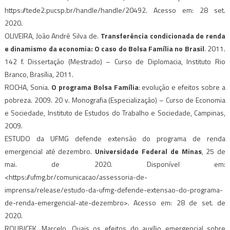
https://tede2.pucsp.br/handle/handle/20492. Acesso em: 28 set.
2020.
OLIVEIRA, João André Silva de.
Transferência condicionada de renda
e dinamismo da economia: O caso do Bolsa Família no Brasil
. 2011.
142 f. Dissertação (Mestrado) – Curso de Diplomacia, Instituto Rio
Branco, Brasília, 2011.
ROCHA, Sonia.
O programa Bolsa Família
: evolução e efeitos sobre a
pobreza. 2009. 20 v. Monografia (Especialização) – Curso de Economia
e Sociedade, Instituto de Estudos do Trabalho e Sociedade, Campinas,
2009.
ESTUDO da UFMG defende extensão do programa de renda
emergencial até dezembro.
Universidade Federal de Minas
, 25 de
mai. de 2020. Disponível em:
<https://ufmg.br/comunicacao/assessoria-de-
imprensa/release/estudo-da-ufmg-defende-extensao-do-programa-
de-renda-emergencial-ate-dezembro>. Acesso em: 28 de set. de
2020.
ROUBICEK, Marcelo. Quais os efeitos do auxílio emergencial sobre