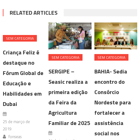
RELATED ARTICLES
SEM CATEGORIA
Criança Feliz é
SEM CATEGORIA
SEM CATEGORIA
destaque no
SERGIPE –
BAHIA- Sedia
Fórum Global de
Seasic realiza a
encontro do
Educação e
primeira edição
Consórcio
Habilidades em
da Feira da
Nordeste para
Dubai
Agricultura
fortalecer a
25 de março de
Familiar de 2025
assistência
2019
social nos
fonseas