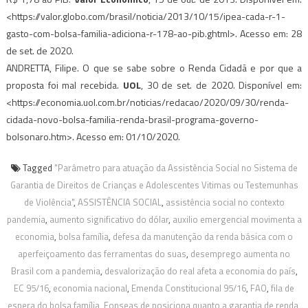
<https://valor.globo.com/brasil/noticia/2013/10/15/ipea-cada-r-1-
gasto-com-bolsa-familia-adiciona-r-178-ao-pib.ghtml>. Acesso em: 28
de set. de 2020.
ANDRETTA, Filipe. O que se sabe sobre o Renda Cidadã e por que a
proposta foi mal recebida.
UOL
, 30 de set. de 2020. Disponível em:
<https://economia.uol.com.br/noticias/redacao/2020/09/30/renda-
cidada-novo-bolsa-familia-renda-brasil-programa-governo-
bolsonaro.htm>. Acesso em: 01/10/2020.
Tagged
"Parâmetro para atuação da Assistência Social no Sistema de
Garantia de Direitos de Crianças e Adolescentes Vitimas ou Testemunhas
de Violência"
,
ASSISTÊNCIA SOCIAL
,
assistência social no contexto
pandemia
,
aumento significativo do dólar
,
auxilio emergencial movimenta a
economia
,
bolsa família
,
defesa da manutenção da renda básica com o
aperfeiçoamento das ferramentas do suas
,
desemprego aumenta no
Brasil com a pandemia
,
desvalorização do real afeta a economia do país
,
EC 95/16
,
economia nacional
,
Emenda Constitucional 95/16
,
FAO
,
fila de
espera do bolsa família
,
Fonseas de posiciona quanto a garantia de renda
,