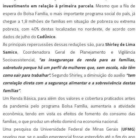
investimento em relação à primeira parcela
. Mesmo que a fila de
espera do Bolsa Família, o mais importante programa social do país, já
chegue a 1,8 milhões de famílias em situação de pobreza ou extrema
pobreza, com 40% destas localizadas no nordeste, de acordo com
dados de julho do
CadÚnico
.
As principais repercussões dessas reduções são, para
Shirley de Lima
Samico
, Coordenadora Geral de Planejamento e Vigilância
Socioassistencial,
“as inseguranças de renda para as famílias,
sobretudo porque há um perfil de mulheres que, sem escola, não têm
como sair para trabalhar”.
Segundo Shirley, a diminuição do auxílio
“tem
correlação direta com a segurança alimentar e a sobrevivência destas
famílias”
.
Um Renda Básica, para além dos valores e cobertura praticados antes
da pandemia pelo programa Bolsa Família, aumentaria a atividade
econômica, tendo em vista os efeitos de fomento do consumo das
famílias, o que produz um efeito dominó na economia nacional.
Uma pesquisa da Universidade Federal de Minas Gerais (
UFMG
)
revelou que, se o auxílio emergencial fosse estendido até o fim do ano