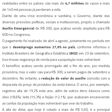
realidades entre os países: são mais de
4,7 milhões
de casos e mais
de 140 mil pessoas já perderam a vida.
Diante de uma crise econômica e sanitária, o Governo, diante das
diversas pressões políticas, sociais e institucionais, propôs o chamado
Auxílio Emergencial
de R$ 200, que acabou sendo ampliado para R$
600 no Congresso.
O pagamento foi realizado de abril a agosto, justamente no período em
que o
desemprego aumentou 27,6% no país
, conforme informou o
Instituto Brasileiro de Geografia e Estatística (
IBGE
) em 23 de setembro.
Isso trouxe segurança de renda para a população mais vulnerável.
O benefício acabou sendo prorrogado até o fim do ano, por medida
provisória, mas o valor caiu para R$ 300, a serem pagos de setembro a
dezembro. No entanto, a
redução do valor do auxílio
coincidiu com a
disparada do preço de produtos da cesta básica. O arroz, por exemplo,
registrou alta de 19,2% este ano, além de outros itens básicos como
óleo (18,6%), leite (15,3%) e feijão (12,1%), que acabaram encarecendo
as contas da população mais vulnerável que vive do trabalho.
A alta do dólar, que hoje é cotado a mais de R$ 5,60, é o principal