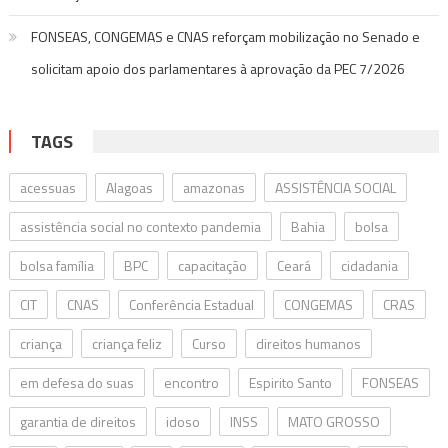
FONSEAS, CONGEMAS e CNAS reforçam mobilização no Senado e
solicitam apoio dos parlamentares à aprovação da PEC 7/2026
TAGS
acessuas
Alagoas
amazonas
ASSISTÊNCIA SOCIAL
assistência social no contexto pandemia
Bahia
bolsa
bolsa família
BPC
capacitação
Ceará
cidadania
CIT
CNAS
Conferência Estadual
CONGEMAS
CRAS
criança
criança feliz
Curso
direitos humanos
em defesa do suas
encontro
Espirito Santo
FONSEAS
garantia de direitos
idoso
INSS
MATO GROSSO