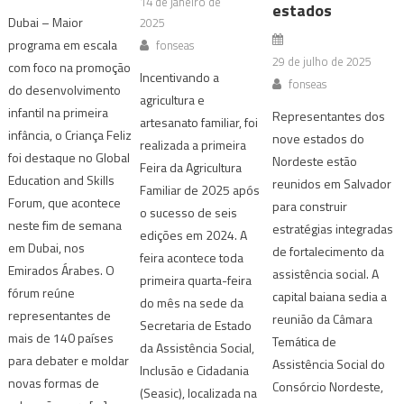
14 de janeiro de
estados
Dubai – Maior
2025
programa em escala
fonseas
29 de julho de 2025
com foco na promoção
Incentivando a
fonseas
do desenvolvimento
agricultura e
infantil na primeira
Representantes dos
artesanato familiar, foi
infância, o Criança Feliz
nove estados do
realizada a primeira
foi destaque no Global
Nordeste estão
Feira da Agricultura
Education and Skills
reunidos em Salvador
Familiar de 2025 após
Forum, que acontece
para construir
o sucesso de seis
neste fim de semana
estratégias integradas
edições em 2024. A
em Dubai, nos
de fortalecimento da
feira acontece toda
Emirados Árabes. O
assistência social. A
primeira quarta-feira
fórum reúne
capital baiana sedia a
do mês na sede da
representantes de
reunião da Câmara
Secretaria de Estado
mais de 140 países
Temática de
da Assistência Social,
para debater e moldar
Assistência Social do
Inclusão e Cidadania
novas formas de
Consórcio Nordeste,
(Seasic), localizada na