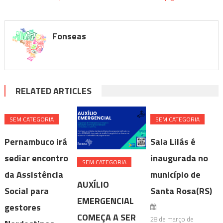
Fonseas
RELATED ARTICLES
SEM CATEGORIA
SEM CATEGORIA
Pernambuco irá
Sala Lilás é
sediar encontro
inaugurada no
SEM CATEGORIA
da Assistência
município de
AUXÍLIO
Social para
Santa Rosa(RS)
EMERGENCIAL
gestores
COMEÇA A SER
28 de março de