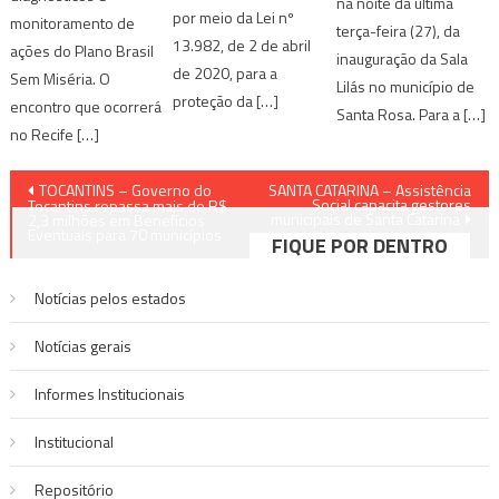
na noite da última
por meio da Lei nº
monitoramento de
terça-feira (27), da
13.982, de 2 de abril
ações do Plano Brasil
inauguração da Sala
de 2020, para a
Sem Miséria. O
Lilás no município de
proteção da […]
encontro que ocorrerá
Santa Rosa. Para a […]
no Recife […]
Navegação
TOCANTINS – Governo do
SANTA CATARINA – Assistência
Social capacita gestores
Tocantins repassa mais de R$
municipais de Santa Catarina
de
2,3 milhões em Benefícios
Eventuais para 70 municípios
FIQUE POR DENTRO
Post
Notícias pelos estados
Notí­cias gerais
Informes Institucionais
Institucional
Repositório