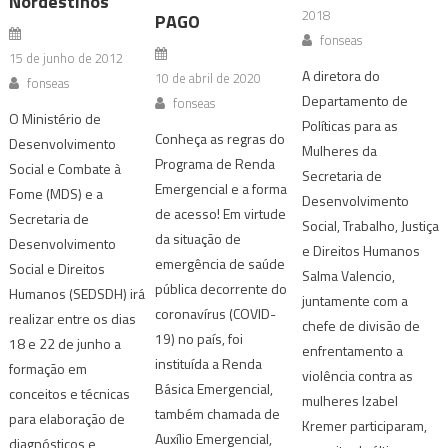
Nordestinos
2018
PAGO
fonseas
15 de junho de 2012
A diretora do
10 de abril de 2020
fonseas
Departamento de
fonseas
O Ministério de
Políticas para as
Conheça as regras do
Desenvolvimento
Mulheres da
Programa de Renda
Social e Combate à
Secretaria de
Emergencial e a forma
Fome (MDS) e a
Desenvolvimento
de acesso! Em virtude
Secretaria de
Social, Trabalho, Justiça
da situação de
Desenvolvimento
e Direitos Humanos
emergência de saúde
Social e Direitos
Salma Valencio,
pública decorrente do
Humanos (SEDSDH) irá
juntamente com a
coronavírus (COVID-
realizar entre os dias
chefe de divisão de
19) no país, foi
18 e 22 de junho a
enfrentamento a
instituída a Renda
formação em
violência contra as
Básica Emergencial,
conceitos e técnicas
mulheres Izabel
também chamada de
para elaboração de
Kremer participaram,
Auxílio Emergencial,
diagnósticos e