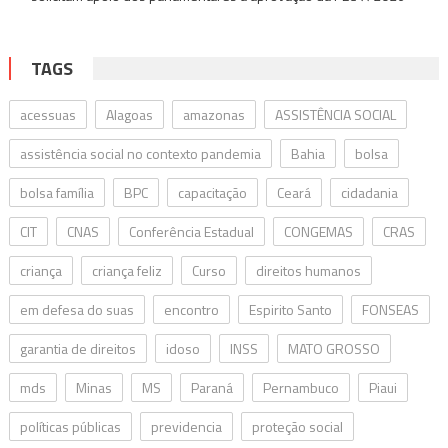
TAGS
acessuas
Alagoas
amazonas
ASSISTÊNCIA SOCIAL
assistência social no contexto pandemia
Bahia
bolsa
bolsa família
BPC
capacitação
Ceará
cidadania
CIT
CNAS
Conferência Estadual
CONGEMAS
CRAS
criança
criança feliz
Curso
direitos humanos
em defesa do suas
encontro
Espirito Santo
FONSEAS
garantia de direitos
idoso
INSS
MATO GROSSO
mds
Minas
MS
Paraná
Pernambuco
Piaui
políticas públicas
previdencia
proteção social