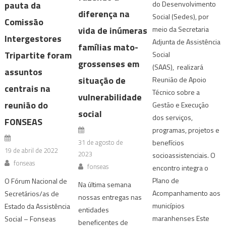
pauta da
do Desenvolvimento
diferença na
Social (Sedes), por
Comissão
meio da Secretaria
vida de inúmeras
Intergestores
Adjunta de Assistência
famílias mato-
Tripartite foram
Social
grossenses em
(SAAS), realizará
assuntos
situação de
Reunião de Apoio
centrais na
Técnico sobre a
vulnerabilidade
reunião do
Gestão e Execução
social
dos serviços,
FONSEAS
programas, projetos e
benefícios
31 de agosto de
19 de abril de 2022
2023
socioassistenciais. O
fonseas
fonseas
encontro integra o
Plano de
O Fórum Nacional de
Na última semana
Acompanhamento aos
Secretários/as de
nossas entregas nas
municípios
Estado da Assistência
entidades
maranhenses Este
Social – Fonseas
beneficentes de