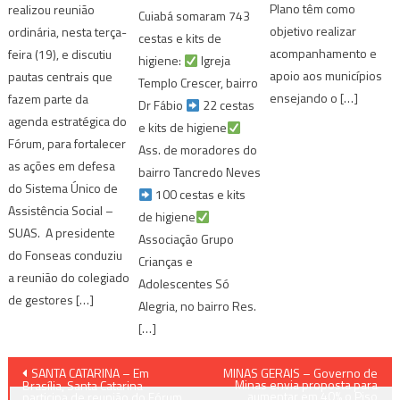
Plano têm como
realizou reunião
Cuiabá somaram 743
objetivo realizar
ordinária, nesta terça-
cestas e kits de
acompanhamento e
feira (19), e discutiu
higiene:
Igreja
apoio aos municípios
pautas centrais que
Templo Crescer, bairro
ensejando o […]
fazem parte da
Dr Fábio
22 cestas
agenda estratégica do
e kits de higiene
Fórum, para fortalecer
Ass. de moradores do
as ações em defesa
bairro Tancredo Neves
do Sistema Único de
100 cestas e kits
Assistência Social –
de higiene
SUAS. A presidente
Associação Grupo
do Fonseas conduziu
Crianças e
a reunião do colegiado
Adolescentes Só
de gestores […]
Alegria, no bairro Res.
[…]
Navegação
SANTA CATARINA – Em
MINAS GERAIS – Governo de
Minas envia proposta para
Brasília, Santa Catarina
aumentar em 40% o Piso
participa de reunião do Fórum