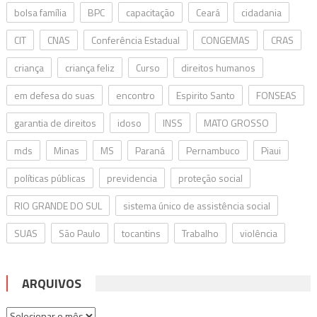
bolsa família
BPC
capacitação
Ceará
cidadania
CIT
CNAS
Conferência Estadual
CONGEMAS
CRAS
criança
criança feliz
Curso
direitos humanos
em defesa do suas
encontro
Espirito Santo
FONSEAS
garantia de direitos
idoso
INSS
MATO GROSSO
mds
Minas
MS
Paraná
Pernambuco
Piaui
políticas públicas
previdencia
proteção social
RIO GRANDE DO SUL
sistema único de assistência social
SUAS
São Paulo
tocantins
Trabalho
violência
ARQUIVOS
Arquivos