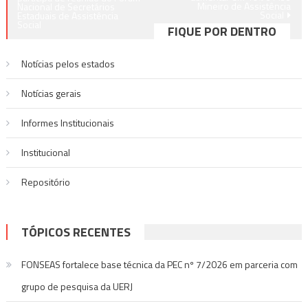
de
Mineiro de Assistência
Nacional de Secretários
Social
Estaduais de Assistência
Post
Social
FIQUE POR DENTRO
Notícias pelos estados
Notí­cias gerais
Informes Institucionais
Institucional
Repositório
TÓPICOS RECENTES
FONSEAS fortalece base técnica da PEC nº 7/2026 em parceria com
grupo de pesquisa da UERJ