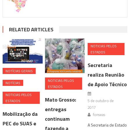
RELATED ARTICLES
NOTICIAS PELOS
ESTADOS
Secretaria
NOTÍ­CIAS GERAIS
realiza Reunião
NOTICIAS PELOS
NOTÍCIAS
de Apoio Técnico
ESTADOS
NOTICIAS PELOS
Mato Grosso:
5 de outubro de
ESTADOS
2017
entregas
Mobilização da
fonseas
continuam
PEC do SUAS e
A Secretaria de Estado
fazendo a