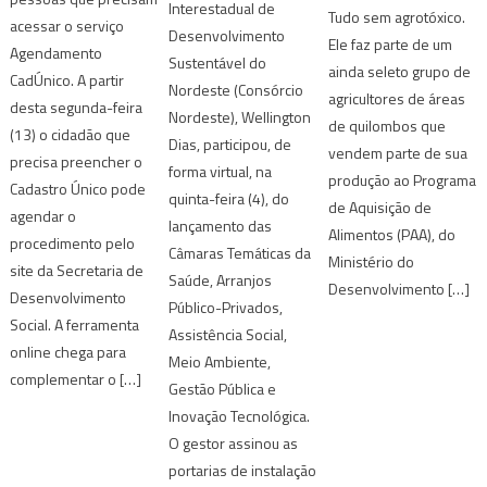
Interestadual de
Tudo sem agrotóxico.
acessar o serviço
Desenvolvimento
Ele faz parte de um
Agendamento
Sustentável do
ainda seleto grupo de
CadÚnico. A partir
Nordeste (Consórcio
agricultores de áreas
desta segunda-feira
Nordeste), Wellington
de quilombos que
(13) o cidadão que
Dias, participou, de
vendem parte de sua
precisa preencher o
forma virtual, na
produção ao Programa
Cadastro Único pode
quinta-feira (4), do
de Aquisição de
agendar o
lançamento das
Alimentos (PAA), do
procedimento pelo
Câmaras Temáticas da
Ministério do
site da Secretaria de
Saúde, Arranjos
Desenvolvimento […]
Desenvolvimento
Público-Privados,
Social. A ferramenta
Assistência Social,
online chega para
Meio Ambiente,
complementar o […]
Gestão Pública e
Inovação Tecnológica.
O gestor assinou as
portarias de instalação