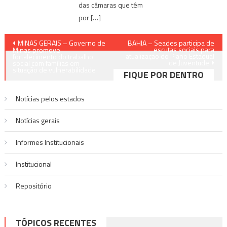
das câmaras que têm
por […]
Navegação
MINAS GERAIS – Governo de
BAHIA – Seades participa de
escutas sociais para
Minas promove
atualização do Plano Estadual
de
fortalecimento do trabalho
de Juventude
social com famílias em
situação de vulnerabilidade
FIQUE POR DENTRO
Post
Notícias pelos estados
Notí­cias gerais
Informes Institucionais
Institucional
Repositório
TÓPICOS RECENTES