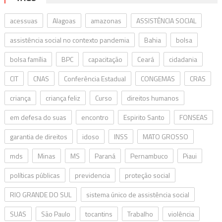
acessuas
Alagoas
amazonas
ASSISTÊNCIA SOCIAL
assistência social no contexto pandemia
Bahia
bolsa
bolsa família
BPC
capacitação
Ceará
cidadania
CIT
CNAS
Conferência Estadual
CONGEMAS
CRAS
criança
criança feliz
Curso
direitos humanos
em defesa do suas
encontro
Espirito Santo
FONSEAS
garantia de direitos
idoso
INSS
MATO GROSSO
mds
Minas
MS
Paraná
Pernambuco
Piaui
políticas públicas
previdencia
proteção social
RIO GRANDE DO SUL
sistema único de assistência social
SUAS
São Paulo
tocantins
Trabalho
violência