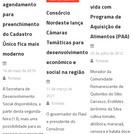
agendamento
vida com
Consórcio
para
Programa de
Nordeste lança
preenchimento
Aquisição de
Câmaras
do Cadastro
Alimentos (PAA)
Temáticas para
Único fica mais
desenvolvimento
moderno
25 de julho de 2012
fonseas
econômico e
14 de maio de 2019
social na região
Morador da
fonseas
Comunidade
Remanescente de
A Secretaria de
11 de março de
Quilombo do Sítio
2021
Desenvolvimento
Carrasco, Erotildes
fonseas
Social disponibiliza, a
Jerônimo da Silva
partir desta segunda-
O governador do Piauí
cultiva tomate,
feira (13), mais uma
e presidente do
abóbora, maracujá,
possibilidade para as
Consórcio
cenoura e batata doce.
pessoas que precisam