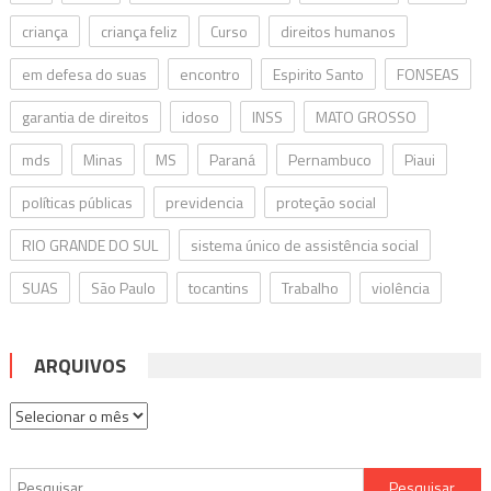
criança
criança feliz
Curso
direitos humanos
em defesa do suas
encontro
Espirito Santo
FONSEAS
garantia de direitos
idoso
INSS
MATO GROSSO
mds
Minas
MS
Paraná
Pernambuco
Piaui
políticas públicas
previdencia
proteção social
RIO GRANDE DO SUL
sistema único de assistência social
SUAS
São Paulo
tocantins
Trabalho
violência
ARQUIVOS
Arquivos
Pesquisar