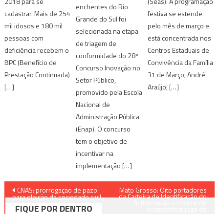
2018 para se
(Seas). A programação
enchentes do Rio
cadastrar. Mais de 254
festiva se estende
Grande do Sul foi
mil idosos e 180 mil
pelo mês de março e
selecionada na etapa
pessoas com
está concentrada nos
de triagem de
deficiência recebem o
Centros Estaduais de
conformidade do 28º
BPC (Benefício de
Convivência da Família
Concurso Inovação no
Prestação Continuada)
31 de Março; André
Setor Público,
[…]
Araújo; […]
promovido pela Escola
Nacional de
Administração Pública
(Enap). O concurso
tem o objetivo de
incentivar na
implementação […]
Navegação
CNAS: prorrogação de pazo
Mato Grosso: Oito portadores
da Carteira de Identificação do
para eleição da sociedade civil
Autista terão a chance de
de
FIQUE POR DENTRO
acompanhar jogo do
camarote