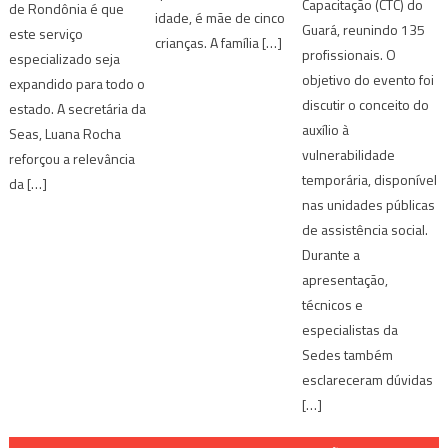
Capacitação (CTC) do
de Rondônia é que
idade, é mãe de cinco
Guará, reunindo 135
este serviço
crianças. A família […]
profissionais. O
especializado seja
objetivo do evento foi
expandido para todo o
discutir o conceito do
estado. A secretária da
auxílio à
Seas, Luana Rocha
vulnerabilidade
reforçou a relevância
temporária, disponível
da […]
nas unidades públicas
de assistência social.
Durante a
apresentação,
técnicos e
especialistas da
Sedes também
esclareceram dúvidas
[…]