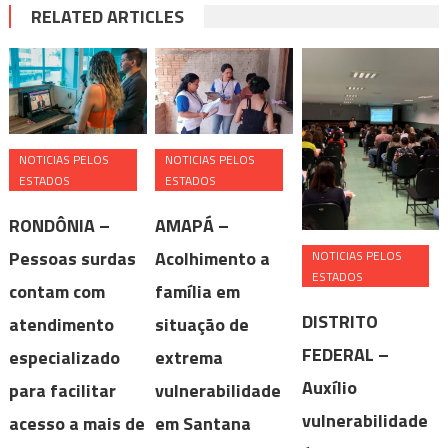
RELATED ARTICLES
NOTICIAS PELOS
NOTICIAS PELOS
ESTADOS
ESTADOS
RONDÔNIA –
AMAPÁ –
Pessoas surdas
Acolhimento a
NOTICIAS PELOS
ESTADOS
contam com
família em
DISTRITO
atendimento
situação de
FEDERAL –
especializado
extrema
Auxílio
para facilitar
vulnerabilidade
vulnerabilidade
acesso a mais de
em Santana