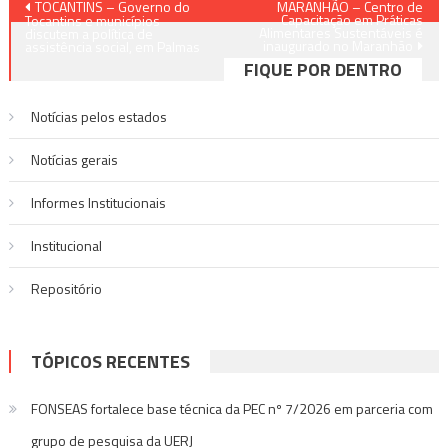
Navegação
TOCANTINS – Governo do
MARANHÃO – Centro de
Capacitação em Práticas
Tocantins e municípios
Alimentares Sustentáveis é
de
discutem a política de
inaugurado no Maranhão
assistência social, em Palmas
FIQUE POR DENTRO
Post
Notícias pelos estados
Notí­cias gerais
Informes Institucionais
Institucional
Repositório
TÓPICOS RECENTES
FONSEAS fortalece base técnica da PEC nº 7/2026 em parceria com
grupo de pesquisa da UERJ