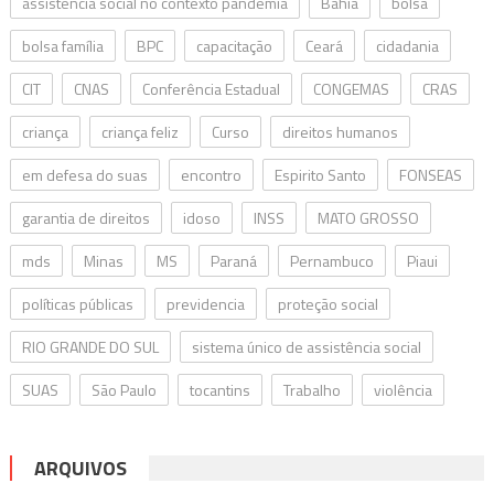
assistência social no contexto pandemia
Bahia
bolsa
bolsa família
BPC
capacitação
Ceará
cidadania
CIT
CNAS
Conferência Estadual
CONGEMAS
CRAS
criança
criança feliz
Curso
direitos humanos
em defesa do suas
encontro
Espirito Santo
FONSEAS
garantia de direitos
idoso
INSS
MATO GROSSO
mds
Minas
MS
Paraná
Pernambuco
Piaui
políticas públicas
previdencia
proteção social
RIO GRANDE DO SUL
sistema único de assistência social
SUAS
São Paulo
tocantins
Trabalho
violência
ARQUIVOS