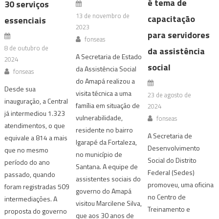
é tema de
30 serviços
13 de novembro de
capacitação
essenciais
2023
para servidores
fonseas
8 de outubro de
da assistência
A Secretaria de Estado
2024
social
da Assistência Social
fonseas
do Amapá realizou a
Desde sua
visita técnica a uma
23 de agosto de
inauguração, a Central
família em situação de
2024
já intermediou 1.323
vulnerabilidade,
fonseas
atendimentos, o que
residente no bairro
A Secretaria de
equivale a 814 a mais
Igarapé da Fortaleza,
Desenvolvimento
que no mesmo
no município de
Social do Distrito
período do ano
Santana. A equipe de
Federal (Sedes)
passado, quando
assistentes sociais do
promoveu, uma oficina
foram registradas 509
governo do Amapá
no Centro de
intermediações. A
visitou Marcilene Silva,
Treinamento e
proposta do governo
que aos 30 anos de