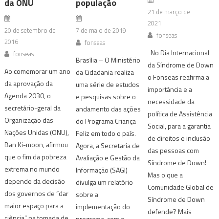
da ONU
população
21 de março de
2021
20 de setembro de
7 de maio de 2019
fonseas
2016
fonseas
No Dia Internacional
fonseas
Brasília – O Ministério
da Síndrome de Down
Ao comemorar um ano
da Cidadania realiza
o Fonseas reafirma a
da aprovação da
uma série de estudos
importância e a
Agenda 2030, o
e pesquisas sobre o
necessidade da
secretário-geral da
andamento das ações
política de Assistência
Organização das
do Programa Criança
Social, para a garantia
Nações Unidas (ONU),
Feliz em todo o país.
de direitos e inclusão
Ban Ki-moon, afirmou
Agora, a Secretaria de
das pessoas com
que o fim da pobreza
Avaliação e Gestão da
Síndrome de Down!
extrema no mundo
Informação (SAGI)
Mas o que a
depende da decisão
divulga um relatório
Comunidade Global de
dos governos de “dar
sobre a
Síndrome de Down
maior espaço para a
implementação do
defende? Mais
ciência” na tomada de
programa, com o