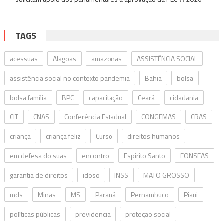
TAGS
acessuas
Alagoas
amazonas
ASSISTÊNCIA SOCIAL
assistência social no contexto pandemia
Bahia
bolsa
bolsa família
BPC
capacitação
Ceará
cidadania
CIT
CNAS
Conferência Estadual
CONGEMAS
CRAS
criança
criança feliz
Curso
direitos humanos
em defesa do suas
encontro
Espirito Santo
FONSEAS
garantia de direitos
idoso
INSS
MATO GROSSO
mds
Minas
MS
Paraná
Pernambuco
Piaui
políticas públicas
previdencia
proteção social