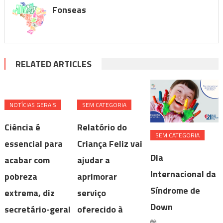
Fonseas
RELATED ARTICLES
NOTÍ­CIAS GERAIS
SEM CATEGORIA
Ciência é
Relatório do
SEM CATEGORIA
essencial para
Criança Feliz vai
Dia
acabar com
ajudar a
Internacional da
pobreza
aprimorar
Síndrome de
extrema, diz
serviço
Down
secretário-geral
oferecido à