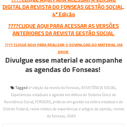
DIGITAL DA REVISTA DO FONSEAS GESTÃO SOCIAL,
4ª Edição
????
CLIQUE AQUI PARA ACESSAR AS VERSÕES
ANTERIORES DA REVISTA GESTÃO SOCIAL
???? CLIQUE AQUI PARA REALIZAR O DOWNLOAD DO MATERIAL VIA
DRIVE
Divulgue esse material e acompanhe
as agendas do Fonseas!
Tagged
4ª edição da revista do fonseas
,
ASSISTÊNCIA SOCIAL
,
Experiências estaduais e agenda em defesa do Sistema Único de
Assistência Social
,
FONSEAS
,
práticas em gestão na esfera estadual e do
Distrito Federal
,
reúne relatos de experiências e artigos de opinião
,
revista
do fonseas
,
SUAS