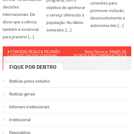
conexões para
decisões
objetivo de aprimorar
promover inclusão,
internacionais. Ele
o serviço oferecido à
desenvolvimento e
disse que a ciência
população. No último
autonomia das […]
também é essencial
semestre, […]
para prevenir […]
Navegação
FONSEAS REALIZA REUNIÃO
Nota Técnica: SINAIS DE
ALERTA E RECOMENDAÇÕES À
E DEBATE PAUTAS CENTRAIS
COMISSÃO DE TRANSIÇÃO
de
DA ASSISTÊNCIA SOCIAL
PARA A RETOMADA DO
FIQUE POR DENTRO
SISTEMA ÚNICO DE
ASSISTÊNCIA SOCIAL
Post
Notícias pelos estados
Notí­cias gerais
Informes Institucionais
Institucional
Repositório