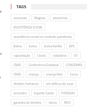
TAGS
 e
acessuas
Alagoas
amazonas
m
ASSISTÊNCIA SOCIAL
assistência social no contexto pandemia
Bahia
bolsa
bolsa família
BPC
do
capacitação
Ceará
cidadania
CIT
CNAS
Conferência Estadual
CONGEMAS
CRAS
criança
criança feliz
Curso
e
direitos humanos
em defesa do suas
encontro
Espirito Santo
FONSEAS
garantia de direitos
idoso
INSS