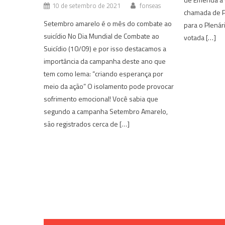
10 de setembro de 2021
fonseas
chamada de P
Setembro amarelo é o mês do combate ao
para o Plená
suicídio No Dia Mundial de Combate ao
votada […]
Suicídio (10/09) e por isso destacamos a
importância da campanha deste ano que
tem como lema: “criando esperança por
meio da ação” O isolamento pode provocar
sofrimento emocional! Você sabia que
segundo a campanha Setembro Amarelo,
são registrados cerca de […]