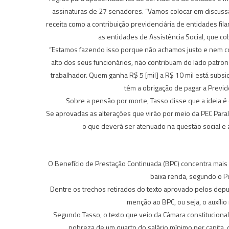
assinaturas de 27 senadores. “Vamos colocar em discussã
receita como a contribuição previdenciária de entidades fil
as entidades de Assistência Social, que c
“Estamos fazendo isso porque não achamos justo e nem corre
alto dos seus funcionários, não contribuam do lado patron
trabalhador. Quem ganha R$ 5 [mil] a R$ 10 mil está subsid
têm a obrigação de pagar a Previd
Sobre a pensão por morte, Tasso disse que a ideia é 
Se aprovadas as alterações que virão por meio da PEC Paral
o que deverá ser atenuado na questão social e a
O Benefício de Prestação Continuada (BPC) concentra mais 
baixa renda, segundo o Po
Dentre os trechos retirados do texto aprovado pelos depu
menção ao BPC, ou seja, o auxílio
Segundo Tasso, o texto que veio da Câmara constitucionali
pobreza de um quarto do salário mínimo per capita, q