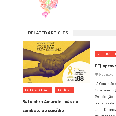
RELATED ARTICLES
NOTÍ­CIAS GE
CCJ aprov
9 de novem
A Comissão de
Cidadania (CC
NOTÍ­CIAS GERAIS
NOTÍCIAS
(9) a fixação
Setembro Amarelo: mês de
primárias da 
combate ao suicídio
anos. De inici
de Emenda à 