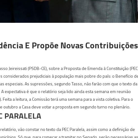
idência E Propõe Novas Contribuições
sso Jeireissati (PSDB-CE), sobre a Proposta de Emenda à Constituição (PEC
os considerados prejudiciais à população mais pobre do país: o Benefício d
as especiais. As supressões, segundo Tasso, não farão com que o texto da
A expectativa é que o relatório seja lido ainda esta semana em reunião
. Feita a leitura, a Comissão terá uma semana para a vista coletiva. Para o
de outubro a Casa deve votar a proposta em segundo turno no plenário.
C PARALELA
elatório, vão constar no texto da PEC Paralela, assim como a definição de
nicípios. Só que, para começar a tramitar no Senado, serão necessárias a