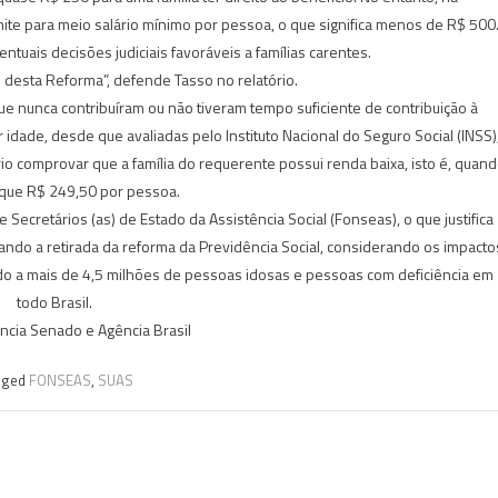
ite para meio salário mínimo por pessoa, o que significa menos de R$ 500
entuais decisões judiciais favoráveis a famílias carentes.
 desta Reforma”, defende Tasso no relatório.
ue nunca contribuíram ou não tiveram tempo suficiente de contribuição à
 idade, desde que avaliadas pelo Instituto Nacional do Seguro Social (INSS)
o comprovar que a família do requerente possui renda baixa, isto é, quan
que R$ 249,50 por pessoa.
Secretários (as) de Estado da Assistência Social (Fonseas), o que justifica
isando a retirada da reforma da Previdência Social, considerando os impacto
do a mais de 4,5 milhões de pessoas idosas e pessoas com deficiência em
todo Brasil.
cia Senado e Agência Brasil
gged
FONSEAS
,
SUAS