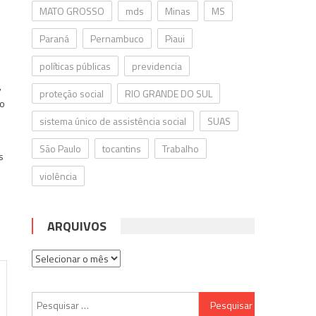
MATO GROSSO
mds
Minas
MS
.
Paraná
Pernambuco
Piaui
políticas públicas
previdencia
,
proteção social
RIO GRANDE DO SUL
do
sistema único de assistência social
SUAS
São Paulo
tocantins
Trabalho
s
violência
ARQUIVOS
Arquivos
Pesquisar