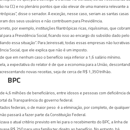
o na CCJ e no plenário pontos que vão elevar de uma maneira relevante a
antrópicas”, disse o senador. A exceção, nesse caso, seriam as santas casas
obram dos seus usuários e não contribuem para Previdência.
to, por exemplo, instituições filantrópicas ricas, riquíssimas, que cobra
al para a Previdência Social, ficando isso ao encargo do subsídio dado pelo
iando essa situação”. Para Jeireissati, todas essas empresas não lucrativas
ência Social, que ele explica que não é um imposto.
de que em nenhum caso o benefício seja inferior a 1,6 salário mínimo.
ela, a expectativa do relator é de que a economia para a União, descontan
crescentando novas receitas, seja de cerca de R$ 1,350 trilhão.
BPC
de 4,6 milhões de beneficiários, entre idosos e pessoas com deficiência d
rtal da Transparência do governo federal.
tados federais, o de maior peso é a eliminação, por completo, de qualquer
 não passará a fazer parte da Constituição Federal.
zava o atual critério previsto em lei para o recebimento do BPC, a linha de
uase R$ 250 para uma família ter direito ao benefício. No entanto, há