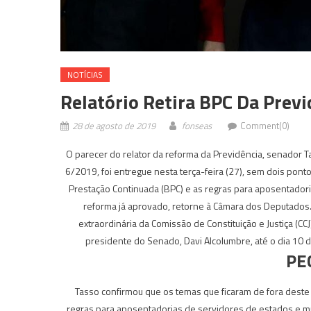
NOTÍCIAS
Relatório Retira BPC Da Prev
28 de agosto de 2019
fonseas
Comment(0)
O parecer do relator da reforma da Previdência, senador Ta
6/2019, foi entregue nesta terça-feira (27), sem dois pont
Prestação Continuada (BPC) e as regras para aposentadori
reforma já aprovado, retorne à Câmara dos Deputados. 
extraordinária da Comissão de Constituição e Justiça (CCJ)
presidente do Senado, Davi Alcolumbre, até o dia 10 
PE
Tasso confirmou que os temas que ficaram de fora deste r
regras para aposentadorias de servidores de estados e mu