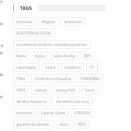
es
TAGS
acessuas
Alagoas
amazonas
mo
ASSISTÊNCIA SOCIAL
assistência social no contexto pandemia
 a
as
Bahia
bolsa
bolsa família
BPC
capacitação
Ceará
cidadania
CIT
de
CNAS
Conferência Estadual
CONGEMAS
CRAS
criança
criança feliz
Curso
ão
direitos humanos
em defesa do suas
encontro
Espirito Santo
FONSEAS
garantia de direitos
idoso
INSS