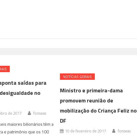
RAIS
NOTÍ­CIAS GERAIS
aponta saídas para
Ministro e primeira-dama
desigualdade no
promovem reunião de
mobilização do Criança Feliz no
mbro de 2017
fonseas
DF
seis maiores bilionários têm a
10 de fevereiro de 2017
fonseas
a e patrimônio que os 100