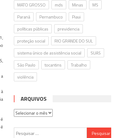
MATO GROSSO
mds
Minas
MS
Paraná
Pernambuco
Piaui
políticas públicas
previdencia
1,
proteção social
RIO GRANDE DO SUL
no
sistema único de assistência social
SUAS
S,
São Paulo
tocantins
Trabalho
 a
violência
 à
ARQUIVOS
ia
Arquivos
 é
 é
Pesquisar