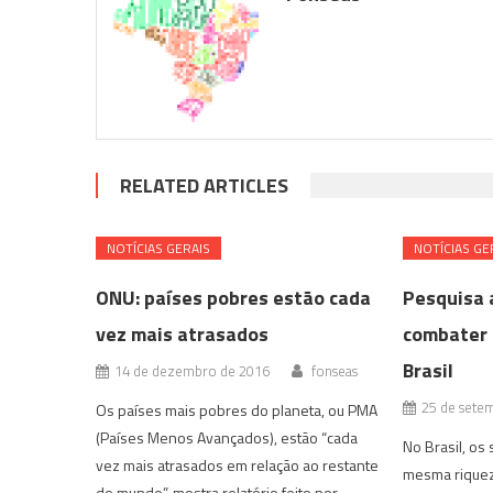
RELATED ARTICLES
NOTÍ­CIAS GERAIS
NOTÍ­CIAS GE
ONU: países pobres estão cada
Pesquisa 
vez mais atrasados
combater 
Brasil
14 de dezembro de 2016
fonseas
25 de sete
Os países mais pobres do planeta, ou PMA
(Países Menos Avançados), estão “cada
No Brasil, os 
vez mais atrasados em relação ao restante
mesma riquez
do mundo”, mostra relatório feito por