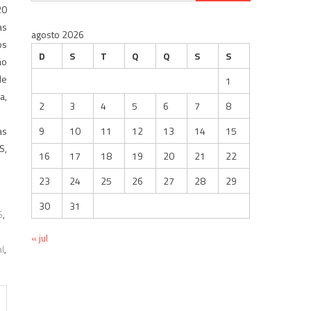
por:
20
as
agosto 2026
os
D
S
T
Q
Q
S
S
ão
de
1
a,
2
3
4
5
6
7
8
as
9
10
11
12
13
14
15
S,
16
17
18
19
20
21
22
23
24
25
26
27
28
29
30
31
S
,
« jul
l
,