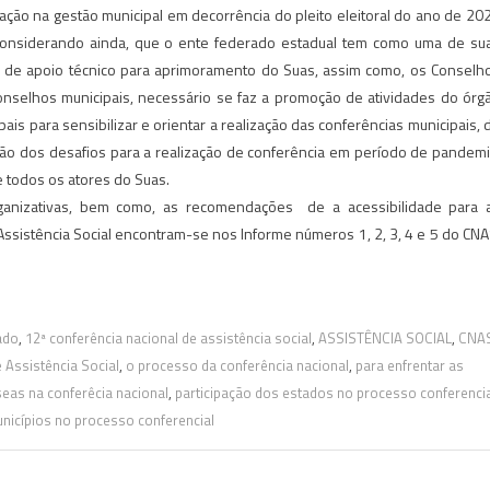
ação na gestão municipal em decorrência do pleito eleitoral do ano de 20
 Considerando ainda, que o ente federado estadual tem como uma de su
rta de apoio técnico para aprimoramento do Suas, assim como, os Conselh
conselhos municipais, necessário se faz a promoção de atividades do órg
is para sensibilizar e orientar a realização das conferências municipais, 
ação dos desafios para a realização de conferência em período de pandemi
 todos os atores do Suas.
rganizativas, bem como, as recomendações de a acessibilidade para 
 Assistência Social encontram-se nos Informe números 1, 2, 3, 4 e 5 do CNA
ado
,
12ª conferência nacional de assistência social
,
ASSISTÊNCIA SOCIAL
,
CNA
e Assistência Social
,
o processo da conferência nacional
,
para enfrentar as
seas na conferêcia nacional
,
participação dos estados no processo conferencia
nicípios no processo conferencial