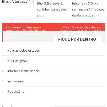
Brasil. Além disso, […]
(Rio-92) e deverá
terça-feira (10) Na
contribuir para definir
semana da 14ª edição
a […]
da Marcha dos […]
Navegação
Governo do Amazonas
Mais 15 mil escolas devem
oferecer educação integral a
promove ações de cidadania
alunos do Bolsa Família
de
na Região Metropolitana de
Manaus
FIQUE POR DENTRO
Post
Notícias pelos estados
Notí­cias gerais
Informes Institucionais
Institucional
Repositório