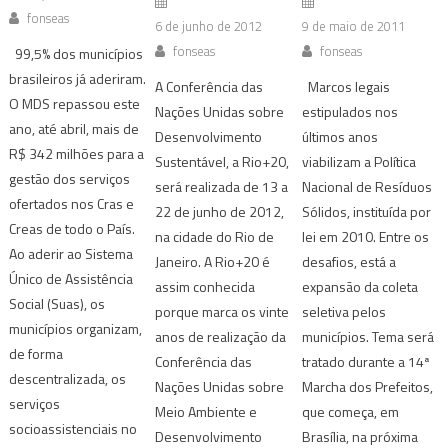
fonseas
6 de junho de 2012
9 de maio de 2011
fonseas
fonseas
99,5% dos municípios
brasileiros já aderiram.
A Conferência das
Marcos legais
O MDS repassou este
Nações Unidas sobre
estipulados nos
ano, até abril, mais de
Desenvolvimento
últimos anos
R$ 342 milhões para a
Sustentável, a Rio+20,
viabilizam a Política
gestão dos serviços
será realizada de 13 a
Nacional de Resíduos
ofertados nos Cras e
22 de junho de 2012,
Sólidos, instituída por
Creas de todo o País.
na cidade do Rio de
lei em 2010. Entre os
Ao aderir ao Sistema
Janeiro. A Rio+20 é
desafios, está a
Único de Assistência
assim conhecida
expansão da coleta
Social (Suas), os
porque marca os vinte
seletiva pelos
municípios organizam,
anos de realização da
municípios. Tema será
de forma
Conferência das
tratado durante a 14ª
descentralizada, os
Nações Unidas sobre
Marcha dos Prefeitos,
serviços
Meio Ambiente e
que começa, em
socioassistenciais no
Desenvolvimento
Brasília, na próxima