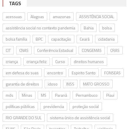
TAGS
acessuas
Alagoas
amazonas
ASSISTÊNCIA SOCIAL
assistência social no contexto pandemia
Bahia
bolsa
bolsa família
BPC
capacitação
Ceará
cidadania
CIT
CNAS
Conferência Estadual
CONGEMAS
CRAS
criança
criança feliz
Curso
direitos humanos
em defesa do suas
encontro
Espirito Santo
FONSEAS
garantia de direitos
idoso
INSS
MATO GROSSO
mds
Minas
MS
Paraná
Pernambuco
Piaui
políticas públicas
previdencia
proteção social
RIO GRANDE DO SUL
sistema único de assistência social
SUAS
São Paulo
tocantins
Trabalho
violência