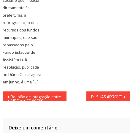
social, e que impacta
diretamente às
prefeituras, a
reprogramação dos
recursos dos fundos
municipais, que são
repassados pelo
Fundo Estadual de
Assistência. A
resolução, publicada
no Diário Oficial agora
em junho, é uma […]
Navegação
Reunião de integração entre
PL SUAS APROVE!
o MDS e o FONSEAS
de
Post
Deixe um comentário