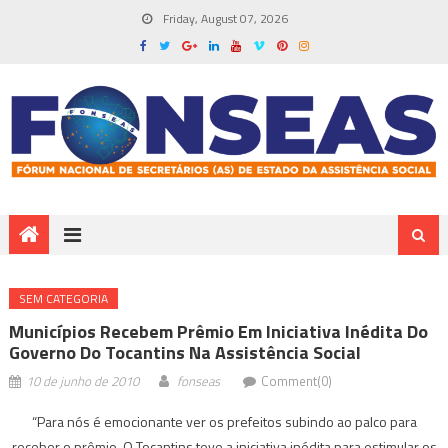
Friday, August 07, 2026
SEM CATEGORIA
Municípios Recebem Prêmio Em Iniciativa Inédita Do
Governo Do Tocantins Na Assistência Social
10 de junho de 2010
fonseas
Comment(0)
“Para nós é emocionante ver os prefeitos subindo ao palco para
receber o prêmio. O Tocantins teve a iniciativa inédita para estimular os