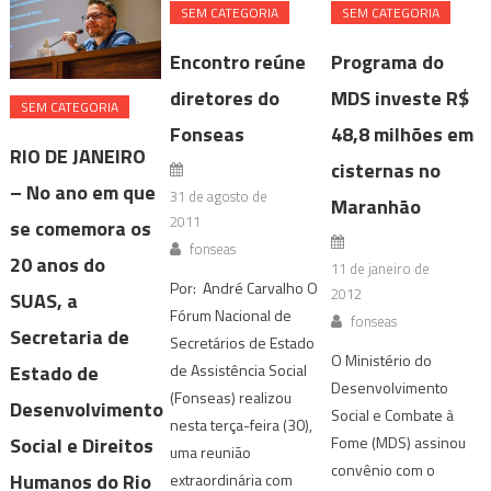
SEM CATEGORIA
SEM CATEGORIA
Encontro reúne
Programa do
diretores do
MDS investe R$
SEM CATEGORIA
Fonseas
48,8 milhões em
RIO DE JANEIRO
cisternas no
– No ano em que
31 de agosto de
Maranhão
2011
se comemora os
fonseas
20 anos do
11 de janeiro de
Por: André Carvalho O
2012
SUAS, a
Fórum Nacional de
fonseas
Secretaria de
Secretários de Estado
O Ministério do
Estado de
de Assistência Social
Desenvolvimento
(Fonseas) realizou
Desenvolvimento
Social e Combate à
nesta terça-feira (30),
Social e Direitos
Fome (MDS) assinou
uma reunião
convênio com o
Humanos do Rio
extraordinária com