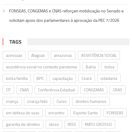
FONSEAS, CONGEMAS e CNAS reforçam mobilização no Senado e
solicitam apoio dos parlamentares à aprovação da PEC 7/2026
TAGS
acessuas
Alagoas
amazonas
ASSISTÊNCIA SOCIAL
assistência social no contexto pandemia
Bahia
bolsa
bolsa família
BPC
capacitação
Ceará
cidadania
CIT
CNAS
Conferência Estadual
CONGEMAS
CRAS
criança
criança feliz
Curso
direitos humanos
em defesa do suas
encontro
Espirito Santo
FONSEAS
garantia de direitos
idoso
INSS
MATO GROSSO