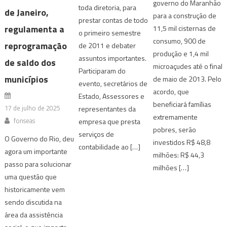
governo do Maranhão
toda diretoria, para
de Janeiro,
para a construção de
prestar contas de todo
regulamenta a
11,5 mil cisternas de
o primeiro semestre
consumo, 900 de
reprogramação
de 2011 e debater
produção e 1,4 mil
assuntos importantes.
de saldo dos
microaçudes até o final
Participaram do
municípios
de maio de 2013. Pelo
evento, secretários de
acordo, que
Estado, Assessores e
beneficiará famílias
17 de julho de 2025
representantes da
extremamente
fonseas
empresa que presta
pobres, serão
serviços de
O Governo do Rio, deu
investidos R$ 48,8
contabilidade ao […]
agora um importante
milhões: R$ 44,3
passo para solucionar
milhões […]
uma questão que
historicamente vem
sendo discutida na
área da assistência