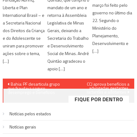
março foi feito pelo
Liberta e Plan
mandato de um ano e
governo no último dia
International Brasil – e
retorna à Assembleia
22. Segundo o
a Secretaria Nacional
Legislativa de Minas
Ministério do
dos Direitos da Criança
Gerais, deixando a
Planejamento,
e do Adolescente se
Secretaria do Trabalho
Desenvolvimento e
uniram para promover
e Desenvolvimento
[…]
ações sobre o tema,
Social de Minas. André
[…]
Quintão agradeceu o
apoio […]
Navegação
Bahia: PF desarticula grupo
CCJ aprova benefícios a
advogadas gestantes,
que fraudava seguro-
lactantes e adotantes
de
desemprego e benefícios
FIQUE POR DENTRO
Post
Notícias pelos estados
Notí­cias gerais