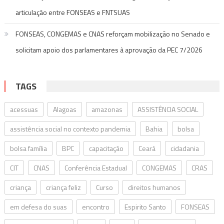
articulação entre FONSEAS e FNTSUAS
FONSEAS, CONGEMAS e CNAS reforçam mobilização no Senado e
solicitam apoio dos parlamentares à aprovação da PEC 7/2026
TAGS
acessuas
Alagoas
amazonas
ASSISTÊNCIA SOCIAL
assistência social no contexto pandemia
Bahia
bolsa
bolsa família
BPC
capacitação
Ceará
cidadania
CIT
CNAS
Conferência Estadual
CONGEMAS
CRAS
criança
criança feliz
Curso
direitos humanos
em defesa do suas
encontro
Espirito Santo
FONSEAS