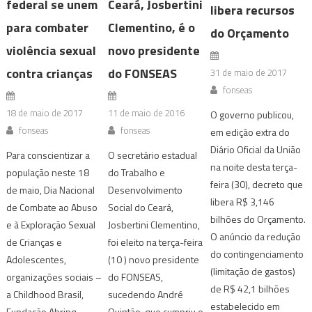
federal se unem
Ceará, Josbertini
libera recursos
para combater
Clementino, é o
do Orçamento
violência sexual
novo presidente
contra crianças
do FONSEAS
31 de maio de 2017
fonseas
18 de maio de 2017
11 de maio de 2016
O governo publicou,
fonseas
fonseas
em edição extra do
Diário Oficial da União
Para conscientizar a
O secretário estadual
na noite desta terça-
população neste 18
do Trabalho e
feira (30), decreto que
de maio, Dia Nacional
Desenvolvimento
libera R$ 3,146
de Combate ao Abuso
Social do Ceará,
bilhões do Orçamento.
e à Exploração Sexual
Josbertini Clementino,
O anúncio da redução
de Crianças e
foi eleito na terça-feira
do contingenciamento
Adolescentes,
(10 ) novo presidente
(limitação de gastos)
organizações sociais –
do FONSEAS,
de R$ 42,1 bilhões
a Childhood Brasil,
sucedendo André
estabelecido em
Fundação Abrinq,
Quintão, que cumpriu o