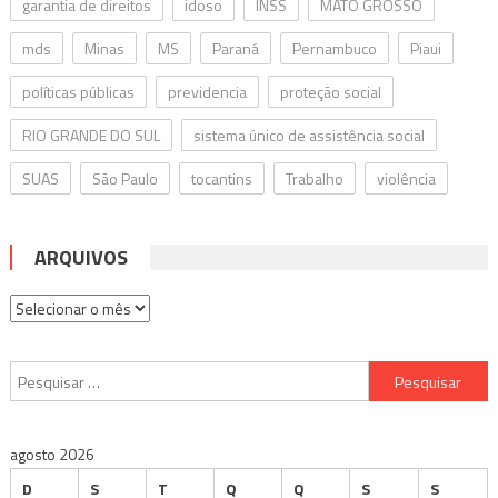
garantia de direitos
idoso
INSS
MATO GROSSO
mds
Minas
MS
Paraná
Pernambuco
Piaui
políticas públicas
previdencia
proteção social
RIO GRANDE DO SUL
sistema único de assistência social
SUAS
São Paulo
tocantins
Trabalho
violência
ARQUIVOS
Arquivos
Pesquisar
por:
agosto 2026
D
S
T
Q
Q
S
S