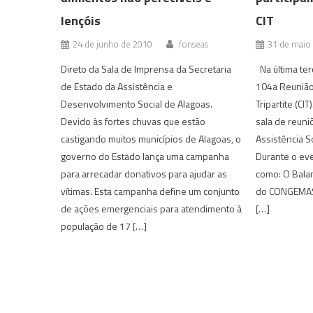
lençóis
CIT
24 de junho de 2010
fonseas
31 de maio
Direto da Sala de Imprensa da Secretaria
Na última terç
de Estado da Assistência e
104a Reunião
Desenvolvimento Social de Alagoas.
Tripartite (CI
Devido às fortes chuvas que estão
sala de reuni
castigando muitos municípios de Alagoas, o
Assistência So
governo do Estado lança uma campanha
Durante o ev
para arrecadar donativos para ajudar as
como: O Bala
vítimas. Esta campanha define um conjunto
do CONGEMAS 
de ações emergenciais para atendimento à
[…]
população de 17 […]