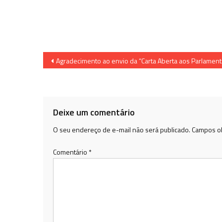
Navegação
Agradecimento ao envio da “Carta Aberta aos Parlament
de
Post
Deixe um comentário
O seu endereço de e-mail não será publicado.
Campos ob
Comentário
*