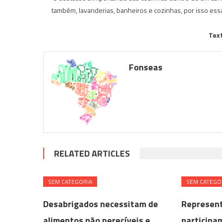
também, lavanderias, banheiros e cozinhas, por isso es
Tex
Fonseas
RELATED ARTICLES
SEM CATEGORIA
SEM CATEGO
Desabrigados necessitam de
Represent
alimentos não perecíveis e
participa