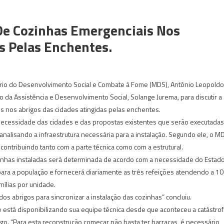
e Cozinhas Emergenciais Nos
s Pelas Enchentes.
rio do Desenvolvimento Social e Combate à Fome (MDS), Antônio Leopoldo
do da Assistência e Desenvolvimento Social, Solange Jurema, para discutir a
s nos abrigos das cidades atingidas pelas enchentes.
 necessidade das cidades e das propostas existentes que serão executadas
 analisando a infraestrutura necessária para a instalação. Segundo ele, o M
 contribuindo tanto com a parte técnica como com a estrutural.
inhas instaladas será determinada de acordo com a necessidade do Estado
para a população e fornecerá diariamente as três refeições atendendo a 1
mílias por unidade.
os abrigos para sincronizar a instalação das cozinhas” concluiu.
 está disponibilizando sua equipe técnica desde que aconteceu a catástro
go. “Para esta reconstrução começar não basta ter barracas, é necessário