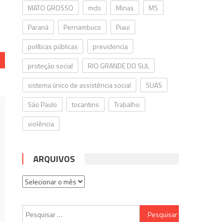
MATO GROSSO
mds
Minas
MS
Paraná
Pernambuco
Piaui
políticas públicas
previdencia
proteção social
RIO GRANDE DO SUL
sistema único de assistência social
SUAS
São Paulo
tocantins
Trabalho
violência
ARQUIVOS
Arquivos
Pesquisar