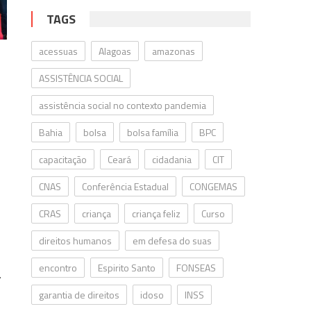
TAGS
acessuas
Alagoas
amazonas
ASSISTÊNCIA SOCIAL
assistência social no contexto pandemia
Bahia
bolsa
bolsa família
BPC
capacitação
Ceará
cidadania
CIT
CNAS
Conferência Estadual
CONGEMAS
CRAS
criança
criança feliz
Curso
direitos humanos
em defesa do suas
encontro
Espirito Santo
FONSEAS
.
garantia de direitos
idoso
INSS