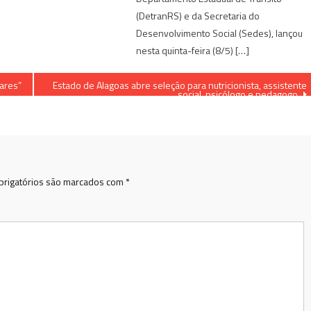
(DetranRS) e da Secretaria do
Desenvolvimento Social (Sedes), lançou
nesta quinta-feira (8/5) […]
ares”
Estado de Alagoas abre seleção para nutricionista, assistente
social, psicólogo e pedagogo.
rigatórios são marcados com
*