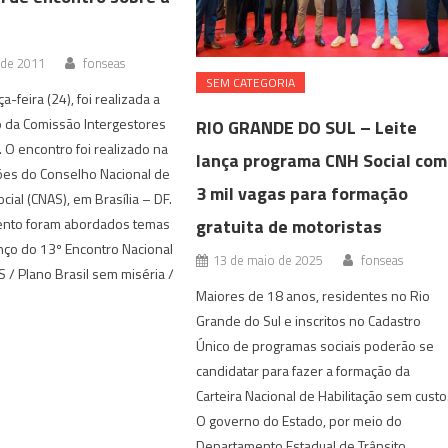
 de 2011
fonseas
SEM CATEGORIA
a-feira (24), foi realizada a
 da Comissão Intergestores
RIO GRANDE DO SUL – Leite
T). O encontro foi realizado na
lança programa CNH Social com
ões do Conselho Nacional de
3 mil vagas para formação
cial (CNAS), em Brasília – DF.
gratuita de motoristas
ento foram abordados temas
nço do 13º Encontro Nacional
13 de maio de 2025
fonseas
/ Plano Brasil sem miséria /
Maiores de 18 anos, residentes no Rio
Grande do Sul e inscritos no Cadastro
Único de programas sociais poderão se
candidatar para fazer a formação da
Carteira Nacional de Habilitação sem custo
O governo do Estado, por meio do
Departamento Estadual de Trânsito