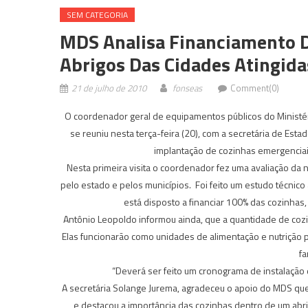
SEM CATEGORIA
MDS Analisa Financiamento D
Abrigos Das Cidades Atingida
21 de julho de 2010
fonseas
Comment(0)
O coordenador geral de equipamentos públicos do Ministé
se reuniu nesta terça-feira (20), com a secretária de Esta
implantação de cozinhas emergenciai
Nesta primeira visita o coordenador fez uma avaliação da
pelo estado e pelos municípios. Foi feito um estudo técnico
está disposto a financiar 100% das cozinhas,
Antônio Leopoldo informou ainda, que a quantidade de coz
Elas funcionarão como unidades de alimentação e nutrição 
fa
“Deverá ser feito um cronograma de instalação d
A secretária Solange Jurema, agradeceu o apoio do MDS que
e destacou a importância das cozinhas dentro de um abri