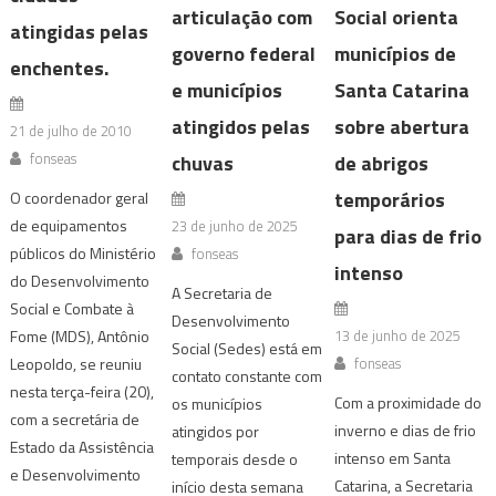
articulação com
Social orienta
atingidas pelas
governo federal
municípios de
enchentes.
e municípios
Santa Catarina
atingidos pelas
sobre abertura
21 de julho de 2010
fonseas
chuvas
de abrigos
temporários
O coordenador geral
de equipamentos
23 de junho de 2025
para dias de frio
públicos do Ministério
fonseas
intenso
do Desenvolvimento
A Secretaria de
Social e Combate à
Desenvolvimento
13 de junho de 2025
Fome (MDS), Antônio
Social (Sedes) está em
fonseas
Leopoldo, se reuniu
contato constante com
nesta terça-feira (20),
Com a proximidade do
os municípios
com a secretária de
inverno e dias de frio
atingidos por
Estado da Assistência
intenso em Santa
temporais desde o
e Desenvolvimento
Catarina, a Secretaria
início desta semana