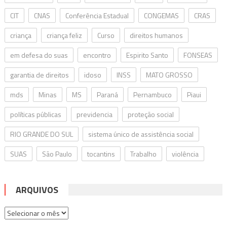
CIT
CNAS
Conferência Estadual
CONGEMAS
CRAS
criança
criança feliz
Curso
direitos humanos
em defesa do suas
encontro
Espirito Santo
FONSEAS
garantia de direitos
idoso
INSS
MATO GROSSO
mds
Minas
MS
Paraná
Pernambuco
Piaui
políticas públicas
previdencia
proteção social
RIO GRANDE DO SUL
sistema único de assistência social
SUAS
São Paulo
tocantins
Trabalho
violência
ARQUIVOS
Arquivos