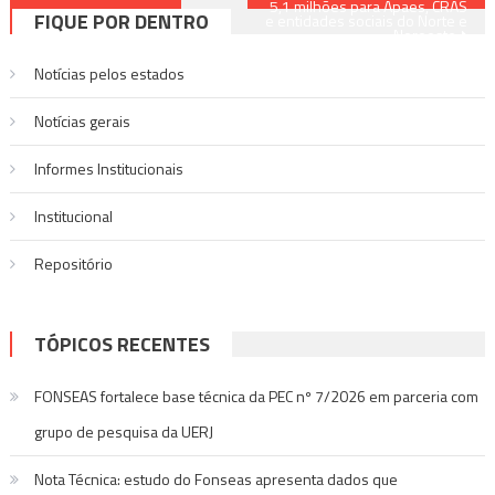
5,1 milhões para Apaes, CRAS
FIQUE POR DENTRO
e entidades sociais do Norte e
de
Noroeste
Post
Notícias pelos estados
Notí­cias gerais
Informes Institucionais
Institucional
Repositório
TÓPICOS RECENTES
FONSEAS fortalece base técnica da PEC nº 7/2026 em parceria com
grupo de pesquisa da UERJ
Nota Técnica: estudo do Fonseas apresenta dados que