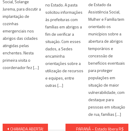
Social, Solange
de Estado da
no Estado. A pasta
Jurema, para discutir a
Assistência Social,
solicitou informações
implantação de
Mulher e Família tem
às prefeituras com
cozinhas
orientado os
famílias em abrigos a
emergenciais nos
municípios sobre a
fim de verificar a
abrigos das cidades
abertura de abrigos
situação. Com esses
atingidas pelas
temporários e
dados, a Sedes
enchentes. Nesta
concessão de
encaminha
primeira visita o
benefícios eventuais
orientações sobre a
coordenador fez […]
para proteger
utilização de recursos
populações em
e equipes, entre
situação de maior
outras […]
vulnerabilidade, com
destaque para
pessoas em situação
de rua, famílias […]
Navegação
CHAMADA ABERTA!
PARANÁ – Estado libera R$