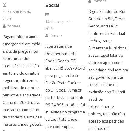
fonseas
Social
O governador do Rio
15 de outubro de
Grande do Sul, Tarso
2020
14 de março de
Genro, abriu a 5ª
fonseas
2025
Conferência Estadual
fonseas
Pagamento do auxílio
de Segurança
emergencial em meio
A Secretaria de
Alimentar e Nutricional
à alta de preços nos
Desenvolvimento
Sustentável falando
supermercados
Social (Sedes-DF)
sobre o apoio que a
intensifica discussão
liberou R$ 35.479.040
sociedade civil tem em
em torno do direito à
para pagamento do
seu governo na luta
segurança de renda,
Cartão Prato Cheio e
contra a fome e a
mobilizando o poder
do DF Social. A maior
exclusão dos 317 mil
público e a sociedade
parte desse montante,
gaúchos
O ano de 2020 ficará
R$ 24.996 milhões, foi
extremamente
marcado como o ano
investida no programa
pobres, que não têm
da pandemia, uma das
Cartão Prato Cheio,
acesso aos padrões
maiores crises globais.
que contemplou
mínimos de