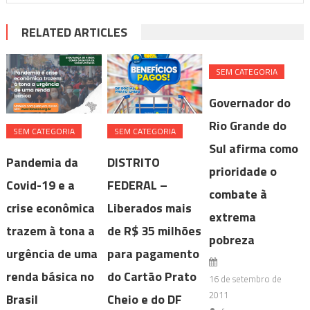
RELATED ARTICLES
SEM CATEGORIA
Governador do
Rio Grande do
SEM CATEGORIA
SEM CATEGORIA
Sul afirma como
Pandemia da
DISTRITO
prioridade o
Covid-19 e a
FEDERAL –
combate à
crise econômica
Liberados mais
extrema
trazem à tona a
de R$ 35 milhões
pobreza
urgência de uma
para pagamento
renda básica no
do Cartão Prato
16 de setembro de
2011
Brasil
Cheio e do DF