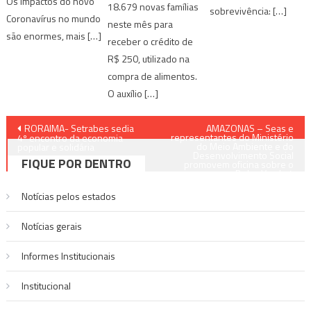
Os impactos do novo
18.679 novas famílias
sobrevivência: […]
Coronavírus no mundo
neste mês para
são enormes, mais […]
receber o crédito de
R$ 250, utilizado na
compra de alimentos.
O auxílio […]
Navegação
RORAIMA- Setrabes sedia
AMAZONAS – Seas e
representantes do Ministério
4º encontro da economia
do Meio Ambiente e do
de
popular e solidária
Desenvolvimento Social
FIQUE POR DENTRO
promovem oficina sobre o
Bolsa Verde
Post
Notícias pelos estados
Notí­cias gerais
Informes Institucionais
Institucional