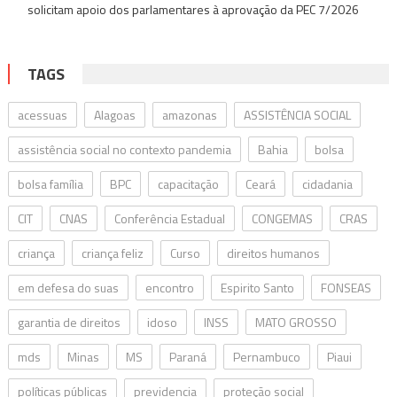
solicitam apoio dos parlamentares à aprovação da PEC 7/2026
TAGS
acessuas
Alagoas
amazonas
ASSISTÊNCIA SOCIAL
assistência social no contexto pandemia
Bahia
bolsa
bolsa família
BPC
capacitação
Ceará
cidadania
CIT
CNAS
Conferência Estadual
CONGEMAS
CRAS
criança
criança feliz
Curso
direitos humanos
em defesa do suas
encontro
Espirito Santo
FONSEAS
garantia de direitos
idoso
INSS
MATO GROSSO
mds
Minas
MS
Paraná
Pernambuco
Piaui
políticas públicas
previdencia
proteção social