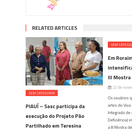
RELATED ARTICLES
SEM CATEGO
Em Roraim
intensific
III Mostra
22 de nove
SEM CATEGORIA
Os usuários q
artes do Viv
PIAUÍ – Sasc participa da
Integrado de
execução do Projeto Pão
Deficiência) 
Partilhado em Teresina
a III Mostra 