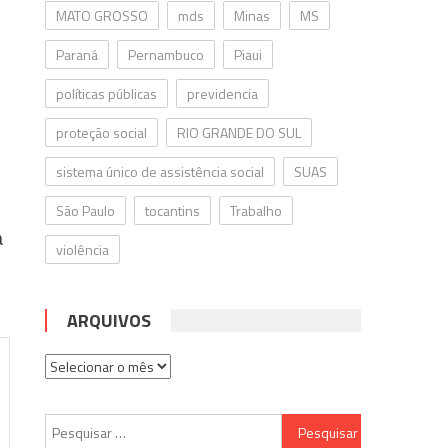
MATO GROSSO
mds
Minas
MS
Paraná
Pernambuco
Piaui
políticas públicas
previdencia
proteção social
RIO GRANDE DO SUL
sistema único de assistência social
SUAS
São Paulo
tocantins
Trabalho
a
violência
ARQUIVOS
Arquivos
Pesquisar