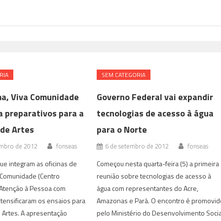
RIA
SEM CATEGORIA
a, Viva Comunidade
Governo Federal vai expandir
a preparativos para a
tecnologias de acesso à água
 de Artes
para o Norte
mbro de 2012
fonseas
6 de setembro de 2012
fonseas
ue integram as oficinas de
Começou nesta quarta-feira (5) a primeira
a Comunidade (Centro
reunião sobre tecnologias de acesso à
 Atenção à Pessoa com
água com representantes do Acre,
intensificaram os ensaios para
Amazonas e Pará. O encontro é promovid
de Artes. A apresentação
pelo Ministério do Desenvolvimento Socia