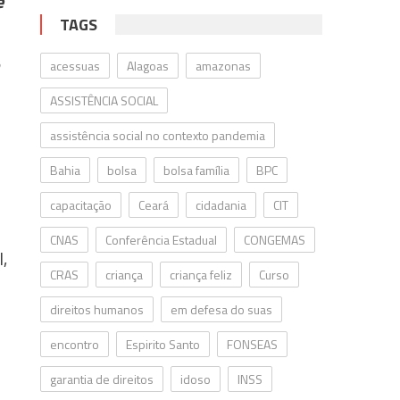
e
TAGS
acessuas
Alagoas
amazonas
ASSISTÊNCIA SOCIAL
assistência social no contexto pandemia
Bahia
bolsa
bolsa família
BPC
capacitação
Ceará
cidadania
CIT
CNAS
Conferência Estadual
CONGEMAS
,
CRAS
criança
criança feliz
Curso
direitos humanos
em defesa do suas
encontro
Espirito Santo
FONSEAS
garantia de direitos
idoso
INSS