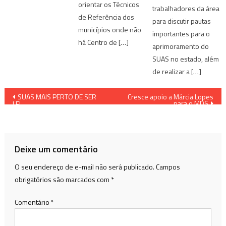
orientar os Técnicos
trabalhadores da área
de Referência dos
para discutir pautas
municípios onde não
importantes para o
há Centro de […]
aprimoramento do
SUAS no estado, além
de realizar a […]
Navegação
SUAS MAIS PERTO DE SER
Cresce apoio a Márcia Lopes
para o MDS
LEI
de
Post
Deixe um comentário
O seu endereço de e-mail não será publicado.
Campos
obrigatórios são marcados com
*
Comentário
*