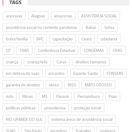
TAGS
acessuas
Alagoas
amazonas
ASSISTÊNCIA SOCIAL
assistência social no contexto pandemia
Bahia
bolsa
bolsa família
BPC
capacitação
Ceará
cidadania
CIT
CNAS
Conferência Estadual
CONGEMAS
CRAS
criança
criança feliz
Curso
direitos humanos
em defesa do suas
encontro
Espirito Santo
FONSEAS
garantia de direitos
idoso
INSS
MATO GROSSO
mds
Minas
MS
Paraná
Pernambuco
Piaui
políticas públicas
previdencia
proteção social
RIO GRANDE DO SUL
sistema único de assistência social
SUAS
São Paulo
tocantins
Trabalho
violência