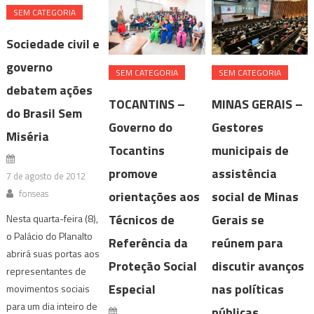
SEM CATEGORIA
Sociedade civil e
governo
SEM CATEGORIA
SEM CATEGORIA
debatem ações
TOCANTINS –
MINAS GERAIS –
do Brasil Sem
Governo do
Gestores
Miséria
Tocantins
municipais de
promove
assistência
7 de agosto de 2012
fonseas
orientações aos
social de Minas
Técnicos de
Gerais se
Nesta quarta-feira (8),
o Palácio do Planalto
Referência da
reúnem para
abrirá suas portas aos
Proteção Social
discutir avanços
representantes de
Especial
nas políticas
movimentos sociais
para um dia inteiro de
públicas