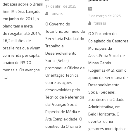
debates sobre o Brasil
17 de abril de 2025
Sem Miséria. Lançado
fonseas
3 de março de 2025
em junho de 2011, o
fonseas
O Governo do
plano tem a meta
Tocantins, por meio da
de resgatar, até 2014,
O X Encontro do
Secretaria Estadual do
16,2 milhões de
Colegiado de Gestores
Trabalho e
brasileiros que vivem
Municipais da
Desenvolvimento
com renda per capita
Assistência Social de
Social (Setas),
abaixo de R$ 70
Minas Gerais
promoveu a Oficina de
mensais. Os avanços
(Cogemas-MG), com o
Orientação Técnica
[…]
apoio da Secretaria de
sobre as ações
Desenvolvimento
desenvolvidas pelo
Social (Sedese),
Técnico de Referência
aconteceu na Cidade
da Proteção Social
Administrativa, em
Especial de Média e
Belo Horizonte. O
Alta Complexidade. O
evento reuniu
objetivo da Oficina é
gestores municipais e