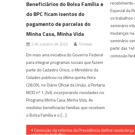
recebimento 
Beneficiários do Bolsa Família e
Especial da R
do BPC ficam isentos do
os trabalhos 
pagamento de parcelas do
seminário int
Minha Casa, Minha Vida
mudanças na 
seminário será
2 de outubro de 2023
fonseas
partir das 14
Em mais uma iniciativa do Governo Federal
comissão fará
para integrar programas sociais que fazem
parte do Cadastro Único, o Ministério da
Cidades publicou na última quinta-feira
(28.09), no Diário Oficial da União, a Portaria
MCID nº 1.248, incorporando novidades no
Programa Minha Casa, Minha Vida. As
medidas beneficiarão famílias que recebem
o Bolsa Família e o […]
Navegação
Comissão da reforma da Previdência define nesta terça
roteiro de trabalho