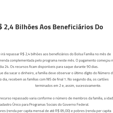
 2,4 Bilhões Aos Beneficiários Do
irá repassar R$ 2,4 bilhões aos beneficiários do Bolsa Família no mês de
ão a renda complementada pelo programa neste mês. O pagamento começou 
dia 24. Os recursos ficam disponíveis para saque durante 90 dias.
 dia sacar o dinheiro, a família deve observar o último dígito do Número 
o dia, recebem as famílias com NIS de final 1. N
o segundo dia, os cartões
terminados em 2 e, assim, sucessivamente.
 recurso repassado varia conforme o número de membros da família, a ida
Cadastro Único para Programas Sociais do Governo Federal.
res (renda per capita mensal de até R$ 85,00) e pobres (renda per capita