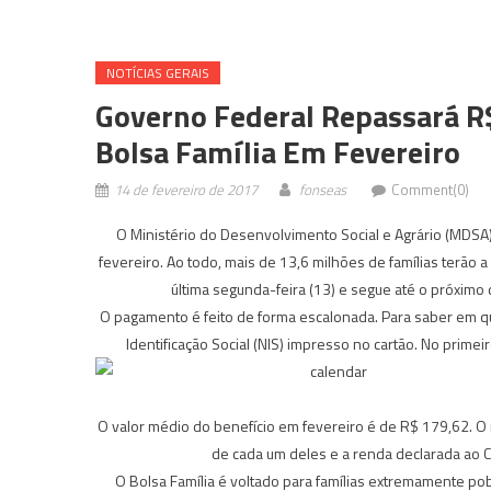
NOTÍ­CIAS GERAIS
Governo Federal Repassará R$
Bolsa Família Em Fevereiro
14 de fevereiro de 2017
fonseas
Comment(0)
O Ministério do Desenvolvimento Social e Agrário (MDSA) 
fevereiro. Ao todo, mais de 13,6 milhões de famílias ter
última segunda-feira (13) e segue até o próximo 
O pagamento é feito de forma escalonada. Para saber em que
Identificação Social (NIS) impresso no cartão. No primeir
O valor médio do benefício em fevereiro é de R$ 179,62. O
de cada um deles e a renda declarada ao 
O Bolsa Família é voltado para famílias extremamente pob