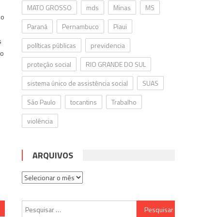
MATO GROSSO
mds
Minas
MS
ho
Paraná
Pernambuco
Piaui
s
políticas públicas
previdencia
to
proteção social
RIO GRANDE DO SUL
sistema único de assistência social
SUAS
São Paulo
tocantins
Trabalho
violência
ARQUIVOS
Arquivos
Pesquisar