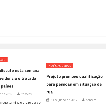
RAIS
NOTÍ­CIAS GERAIS
discute esta semana
Projeto promove qualificação
evidência é tratada
para pessoas em situação de
 países
rua
o de 2017
fonseas
28 de junho de 2017
fonseas
 que termina o prazo para o