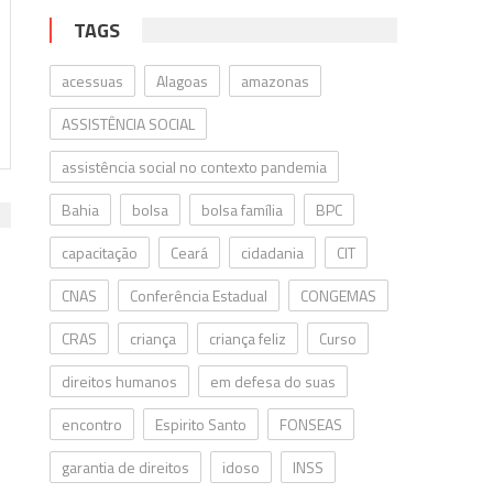
TAGS
acessuas
Alagoas
amazonas
ASSISTÊNCIA SOCIAL
assistência social no contexto pandemia
Bahia
bolsa
bolsa família
BPC
capacitação
Ceará
cidadania
CIT
CNAS
Conferência Estadual
CONGEMAS
CRAS
criança
criança feliz
Curso
direitos humanos
em defesa do suas
encontro
Espirito Santo
FONSEAS
garantia de direitos
idoso
INSS