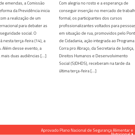
de emendas, a Comissão
Com alegria no rosto e a esperança de
eforma da Previdência inicia
conseguir inserção no mercado de trabal
com a realização de um
formal, os participantes dos cursos
ernacional para debater as
profissionalizantes voltados para pessoa
seguridade social. O
em situação de rua, promovidos pelo Pon
 nesta terça-feira (14), a
de Cidadania, ação integrada ao Programa
h. Além desse evento, a
Corra pro Abraço, da Secretaria de Justiça,
 mais duas audiências […]
Direitos Humanos e Desenvolvimento
Social (SJDHDS), receberam na tarde da
última terça-feira […]
Aprovado Plano Nacional de Segurança Alimentar e
Nutricional