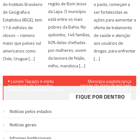
região de Bom Jesus
do Instituto Brasileiro
o pacto, começam a
da Lapa. O município
de Geografia e
ser fortalecidas as
está entre os mais
Estatística (IBGE), tem
ações para aumentar a
pobres da Bahia. No
17.6 milhões de
oferta de tratamento
quilombo, 146 famílias,
idosos – número
de saúde e atenção
60% delas chefiadas
maior que países sul
aos usuários de
por mulheres, vivem
americanos como
drogas, para enfrentar
da lavoura de feijão,
Chile, Uruguai […]
[…]
milho, mandioca […]
Navegação
Luziele Tapajós é eleita
Município paulista lança
versão do plano Brasil Sem
presidenta do Conselho
Miséria e discute PAA
de
Nacional de Assistência Social
FIQUE POR DENTRO
Post
Notícias pelos estados
Notí­cias gerais
Informes Institucionais