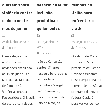
alertam sobre
desafio de levar
milhões da
violência contra
inclusão
União para
o idoso neste
produtiva a
enfrentar o
mês de junho
quilombolas
crack
25 de junho de 2012
18 de janeiro de
25 de julho de 2012
2012
fonseas
fonseas
fonseas
O mês de junho é
O estado de Mato
João da Conceição
marcado com
Grosso do Sul e a
Santos, 31 anos,
atividades em alusão
prefeitura de Campo
nasceu e foi criado na
ao 15 de junho, Dia
Grande assinaram,
comunidade
Mundial Dia Mundial
nessa terça-feira (24),
quilombola Mangal
de Combate à
o termo de adesão ao
Barro Vermelho, no
Violência contra a
programa do governo
município baiano de
Pessoa Idosa. O Brasil,
federal Crack, é
Sítio do Mato, na
de acordo com dados
possível vencer. Com