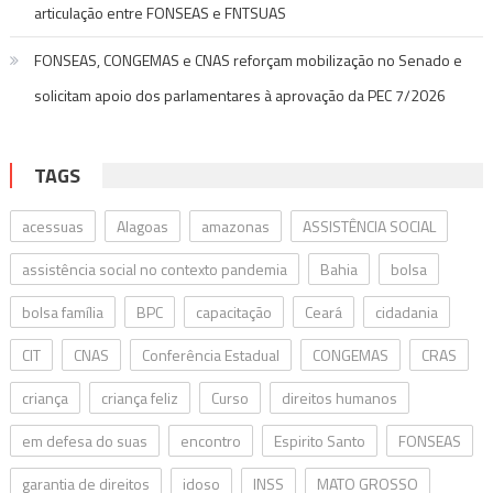
articulação entre FONSEAS e FNTSUAS
FONSEAS, CONGEMAS e CNAS reforçam mobilização no Senado e
solicitam apoio dos parlamentares à aprovação da PEC 7/2026
TAGS
acessuas
Alagoas
amazonas
ASSISTÊNCIA SOCIAL
assistência social no contexto pandemia
Bahia
bolsa
bolsa família
BPC
capacitação
Ceará
cidadania
CIT
CNAS
Conferência Estadual
CONGEMAS
CRAS
criança
criança feliz
Curso
direitos humanos
em defesa do suas
encontro
Espirito Santo
FONSEAS
garantia de direitos
idoso
INSS
MATO GROSSO