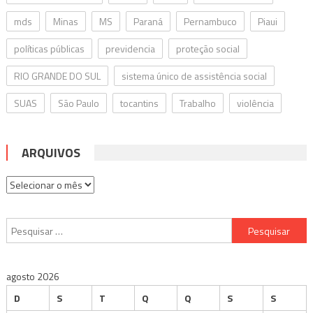
mds
Minas
MS
Paraná
Pernambuco
Piaui
políticas públicas
previdencia
proteção social
RIO GRANDE DO SUL
sistema único de assistência social
SUAS
São Paulo
tocantins
Trabalho
violência
ARQUIVOS
Arquivos
Pesquisar
por:
agosto 2026
D
S
T
Q
Q
S
S