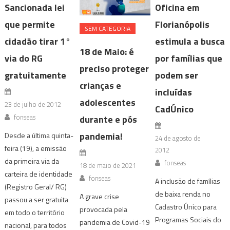
Sancionada lei
Oficina em
que permite
Florianópolis
SEM CATEGORIA
cidadão tirar 1°
estimula a busca
18 de Maio: é
via do RG
por famílias que
preciso proteger
gratuitamente
podem ser
crianças e
incluídas
adolescentes
23 de julho de 2012
CadÚnico
fonseas
durante e pós
pandemia!
Desde a última quinta-
24 de agosto de
feira (19), a emissão
2012
da primeira via da
fonseas
18 de maio de 2021
carteira de identidade
fonseas
A inclusão de famílias
(Registro Geral/ RG)
de baixa renda no
A grave crise
passou a ser gratuita
Cadastro Único para
provocada pela
em todo o território
Programas Sociais do
pandemia de Covid-19
nacional, para todos