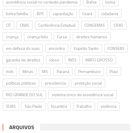
assistência social no contexto pandemia
Bahia
bolsa
bolsa família
BPC
capacitação
Ceará
cidadania
CIT
CNAS
Conferência Estadual
CONGEMAS
CRAS
criança
criança feliz
Curso
direitos humanos
em defesa do suas
encontro
Espirito Santo
FONSEAS
garantia de direitos
idoso
INSS
MATO GROSSO
mds
Minas
MS
Paraná
Pernambuco
Piaui
políticas públicas
previdencia
proteção social
RIO GRANDE DO SUL
sistema único de assistência social
SUAS
São Paulo
tocantins
Trabalho
violência
ARQUIVOS