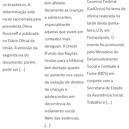
Governo Federal
tem afetado
os brasileiros. A
(CadÚnico) foi tema de
duramente as crianças
determinação está
oficina realizada na
e adolescentes,
na lei sancionada pela
tarde desta quinta-
especialmente
presidenta Dilma
feira (23), em
aquelas que vivem em
Rousseff e publicada
Florianópolis. O
contextos mais
no Diário Oficial da
evento foi promovido
desiguais. A Unicef
União. A emissão da
pelo Ministério do
(Fundo das Nações
segunda via do
Desenvolvimento
Unidas para a Infância)
documento, porém,
Social e Combate à
tem alertado quanto
pode ser […]
Fome (MDS) em
ao aumento nos casos
conjunto com a
de violação de direitos
Secretaria de Estado
de crianças e
da Assistência Social,
adolescentes em
Trabalho e […]
decorrência do
isolamento social.
Além das violências,
[…]