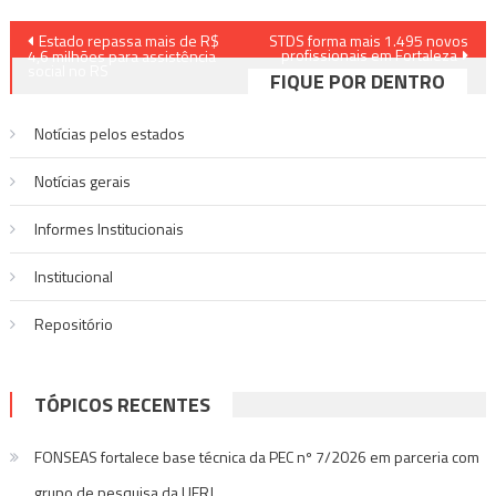
Navegação
Estado repassa mais de R$
STDS forma mais 1.495 novos
profissionais em Fortaleza
4,6 milhões para assistência
de
social no RS
FIQUE POR DENTRO
Post
Notícias pelos estados
Notí­cias gerais
Informes Institucionais
Institucional
Repositório
TÓPICOS RECENTES
FONSEAS fortalece base técnica da PEC nº 7/2026 em parceria com
grupo de pesquisa da UERJ