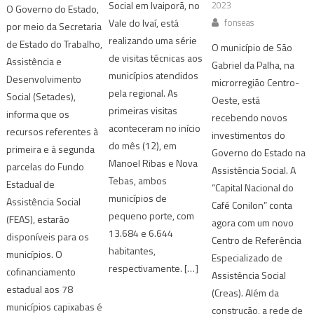
2023
Social em Ivaiporã, no
O Governo do Estado,
fonseas
Vale do Ivaí, está
por meio da Secretaria
realizando uma série
de Estado do Trabalho,
O município de São
de visitas técnicas aos
Assistência e
Gabriel da Palha, na
municípios atendidos
Desenvolvimento
microrregião Centro-
pela regional. As
Social (Setades),
Oeste, está
primeiras visitas
informa que os
recebendo novos
aconteceram no início
recursos referentes à
investimentos do
do mês (12), em
primeira e à segunda
Governo do Estado na
Manoel Ribas e Nova
parcelas do Fundo
Assistência Social. A
Tebas, ambos
Estadual de
“Capital Nacional do
municípios de
Assistência Social
Café Conilon” conta
pequeno porte, com
(FEAS), estarão
agora com um novo
13.684 e 6.644
disponíveis para os
Centro de Referência
habitantes,
municípios. O
Especializado de
respectivamente. […]
cofinanciamento
Assistência Social
estadual aos 78
(Creas). Além da
municípios capixabas é
construção, a rede de