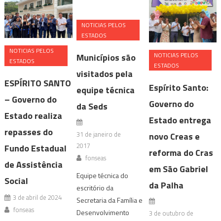
NOTICIAS PELOS
ESTADOS
NOTICIAS PELOS
NOTICIAS PELOS
Municípios são
ESTADOS
ESTADOS
visitados pela
ESPÍRITO SANTO
Espírito Santo:
equipe técnica
– Governo do
Governo do
da Seds
Estado realiza
Estado entrega
repasses do
31 de janeiro de
novo Creas e
2017
Fundo Estadual
reforma do Cras
fonseas
de Assistência
em São Gabriel
Equipe técnica do
Social
da Palha
escritório da
3 de abril de 2024
Secretaria da Família e
fonseas
Desenvolvimento
3 de outubro de