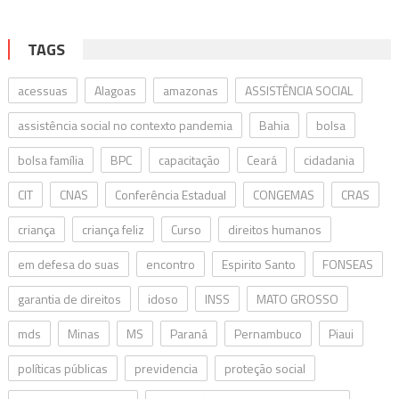
TAGS
acessuas
Alagoas
amazonas
ASSISTÊNCIA SOCIAL
assistência social no contexto pandemia
Bahia
bolsa
bolsa família
BPC
capacitação
Ceará
cidadania
CIT
CNAS
Conferência Estadual
CONGEMAS
CRAS
criança
criança feliz
Curso
direitos humanos
em defesa do suas
encontro
Espirito Santo
FONSEAS
garantia de direitos
idoso
INSS
MATO GROSSO
mds
Minas
MS
Paraná
Pernambuco
Piaui
políticas públicas
previdencia
proteção social