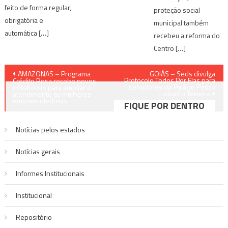
feito de forma regular,
proteção social
obrigatória e
municipal também
automática […]
recebeu a reforma do
Centro […]
Navegação
AMAZONAS – Programa
GOIÁS – Seds divulga
Protocolo Todos Por Elas para
Crédito Rosa recebe novos
servidores do Palácio Pedro
de
notebooks para ampliar o
Ludovico Teixeira
atendimento às mulheres
empreendedoras
FIQUE POR DENTRO
Post
Notícias pelos estados
Notí­cias gerais
Informes Institucionais
Institucional
Repositório