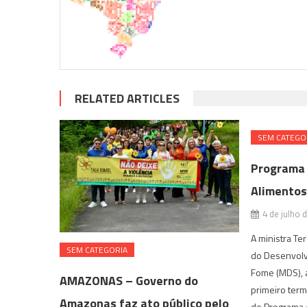
RELATED ARTICLES
SEM CATEGO
Programa 
Alimentos
4 de julho 
A ministra Te
SEM CATEGORIA
do Desenvolv
Fome (MDS), a
AMAZONAS – Governo do
primeiro ter
Amazonas faz ato público pelo
de Programa 