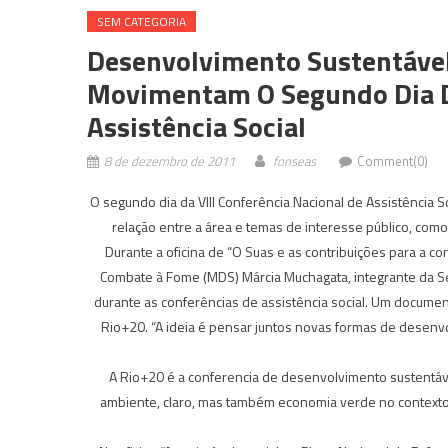
SEM CATEGORIA
Desenvolvimento Sustentável,
Movimentam O Segundo Dia D
Assistência Social
8 de dezembro de 2011
fonseas
Comment(0)
O segundo dia da VIII Conferência Nacional de Assistência S
relação entre a área e temas de interesse público, com
Durante a oficina de “O Suas e as contribuições para a c
Combate à Fome (MDS) Márcia Muchagata, integrante da Sec
durante as conferências de assistência social. Um documen
Rio+20. “A ideia é pensar juntos novas formas de desenvo
A Rio+20 é a conferencia de desenvolvimento sustentá
ambiente, claro, mas também economia verde no contexto 