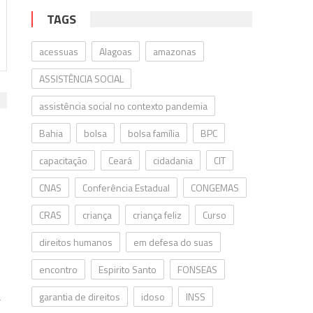
TAGS
acessuas
Alagoas
amazonas
ASSISTÊNCIA SOCIAL
assistência social no contexto pandemia
Bahia
bolsa
bolsa família
BPC
capacitação
Ceará
cidadania
CIT
CNAS
Conferência Estadual
CONGEMAS
CRAS
criança
criança feliz
Curso
direitos humanos
em defesa do suas
encontro
Espirito Santo
FONSEAS
garantia de direitos
idoso
INSS
r