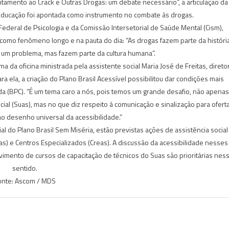
entamento ao Crack e Outras Drogas: um debate necessário”, a articulação da
e educação foi apontada como instrumento no combate às drogas.
Federal de Psicologia e da Comissão Intersetorial de Saúde Mental (Cism),
como fenômeno longo e na pauta do dia: “As drogas fazem parte da históri
um problema, mas fazem parte da cultura humana”.
ma da oficina ministrada pela assistente social Maria José de Freitas, direto
 ela, a criação do Plano Brasil Acessível possibilitou dar condições mais
a (BPC). “É um tema caro a nós, pois temos um grande desafio, não apenas
cial (Suas), mas no que diz respeito à comunicação e sinalização para ofert
o desenho universal da acessibilidade.”
al do Plano Brasil Sem Miséria, estão previstas ações de assistência social
ras) e Centros Especializados (Creas). A discussão da acessibilidade nesses
imento de cursos de capacitação de técnicos do Suas são prioritárias nes
sentido.
onte: Ascom / MDS