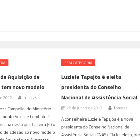
RIA
SEM CATEGORIA
de Aquisição de
Luziele Tapajós é eleita
 tem novo modelo
presidenta do Conselho
Nacional de Assistência Social
de 2012
fonseas
26 de junho de 2012
fonseas
reza Campello, do Ministério
imento Social e Combate à
A conselheira Luziele Tapajós é a nova
ssina nesta quarta-feira (4) o
presidenta do Conselho Nacional de
mo de adesão ao novo modelo
Assistência Social (CNAS). Ela foi eleita, po
de Aquisição de Alimentos