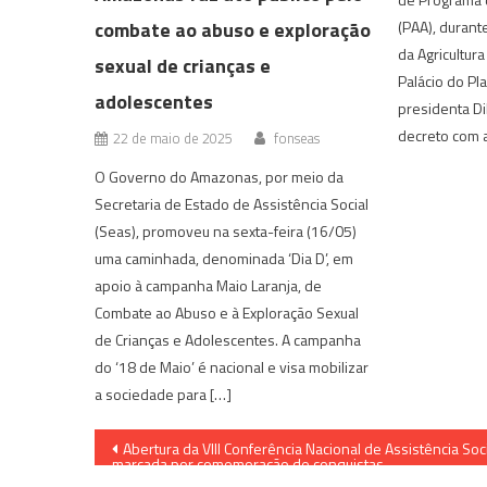
combate ao abuso e exploração
(PAA), durant
da Agricultur
sexual de crianças e
Palácio do Pl
adolescentes
presidenta Di
decreto com a
22 de maio de 2025
fonseas
O Governo do Amazonas, por meio da
Secretaria de Estado de Assistência Social
(Seas), promoveu na sexta-feira (16/05)
uma caminhada, denominada ‘Dia D’, em
apoio à campanha Maio Laranja, de
Combate ao Abuso e à Exploração Sexual
de Crianças e Adolescentes. A campanha
do ‘18 de Maio’ é nacional e visa mobilizar
a sociedade para […]
Navegação
Abertura da VIII Conferência Nacional de Assistência Soci
marcada por comemoração de conquistas