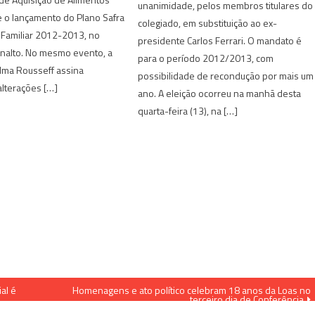
unanimidade, pelos membros titulares do
e o lançamento do Plano Safra
colegiado, em substituição ao ex-
a Familiar 2012-2013, no
presidente Carlos Ferrari. O mandato é
analto. No mesmo evento, a
para o período 2012/2013, com
lma Rousseff assina
possibilidade de recondução por mais um
lterações […]
ano. A eleição ocorreu na manhã desta
quarta-feira (13), na […]
al é
Homenagens e ato político celebram 18 anos da Loas no
terceiro dia de Conferência