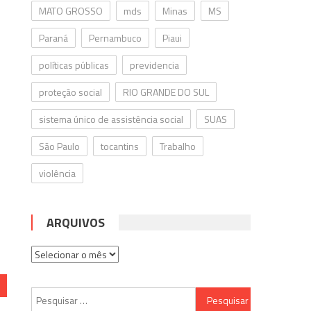
MATO GROSSO
mds
Minas
MS
Paraná
Pernambuco
Piaui
políticas públicas
previdencia
proteção social
RIO GRANDE DO SUL
sistema único de assistência social
SUAS
São Paulo
tocantins
Trabalho
violência
ARQUIVOS
Arquivos
Pesquisar