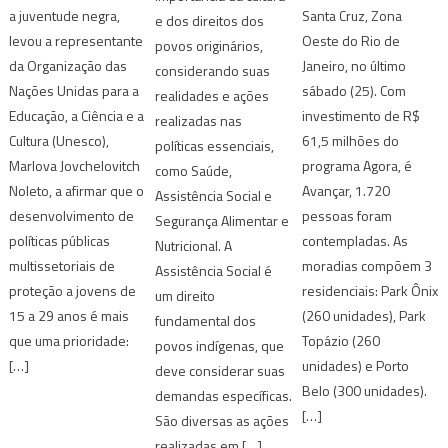
a juventude negra,
Santa Cruz, Zona
e dos direitos dos
levou a representante
Oeste do Rio de
povos originários,
da Organização das
Janeiro, no último
considerando suas
Nações Unidas para a
sábado (25). Com
realidades e ações
Educação, a Ciência e a
investimento de R$
realizadas nas
Cultura (Unesco),
61,5 milhões do
políticas essenciais,
Marlova Jovchelovitch
programa Agora, é
como Saúde,
Noleto, a afirmar que o
Avançar, 1.720
Assistência Social e
desenvolvimento de
pessoas foram
Segurança Alimentar e
políticas públicas
contempladas. As
Nutricional. A
multissetoriais de
moradias compõem 3
Assistência Social é
proteção a jovens de
residenciais: Park Ônix
um direito
15 a 29 anos é mais
(260 unidades), Park
fundamental dos
que uma prioridade:
Topázio (260
povos indígenas, que
[…]
unidades) e Porto
deve considerar suas
Belo (300 unidades).
demandas específicas.
[…]
São diversas as ações
realizadas em […]