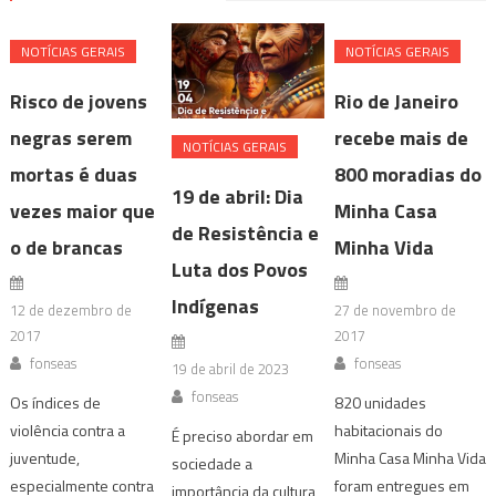
NOTÍ­CIAS GERAIS
NOTÍ­CIAS GERAIS
Risco de jovens
Rio de Janeiro
negras serem
recebe mais de
NOTÍ­CIAS GERAIS
mortas é duas
800 moradias do
19 de abril: Dia
vezes maior que
Minha Casa
de Resistência e
o de brancas
Minha Vida
Luta dos Povos
Indígenas
12 de dezembro de
27 de novembro de
2017
2017
fonseas
fonseas
19 de abril de 2023
fonseas
Os índices de
820 unidades
violência contra a
habitacionais do
É preciso abordar em
juventude,
Minha Casa Minha Vida
sociedade a
especialmente contra
foram entregues em
importância da cultura