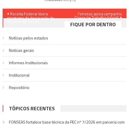
Navegação
Receita Federal libera
Fonseas apoia campanha
Chega de Trabalho Infantil
programa da declaração de
de
Imposto de Renda
FIQUE POR DENTRO
Post
Notícias pelos estados
Notí­cias gerais
Informes Institucionais
Institucional
Repositório
TÓPICOS RECENTES
FONSEAS fortalece base técnica da PEC nº 7/2026 em parceria com