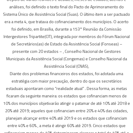
análises, foi definido o texto final do Pacto de Aprimoramento do
Sistema Único de Assistência Social (Suas). O último item a ser pactuado
era a meta 4, que tratava do cofinanciamento dos municípios. O acerto
foi definido, em Brasília, durante a 153° Reunião da Comissão
Intergestores Tripartite(CIT), integrada por membros do Fórum Nacional
de Secretários(as) de Estado da Assistência Social (Fonseas) –
presente com 20 estados – , Conselho Nacional de Gestores
Municipais da Assistência Social (Congemas) e Conselho Nacional da
Assistência Social (CNAS),
Diante dos problemas financeiros dos estados, foi adotada uma
estratégia com maior precaução, dentro do que os secretários
estaduais apontaram como “realidade atual” . Dessa forma, as metas
ficaram da seguinte maneira: os estados que cofinanciam menos de
10% dos municípios objetivarão atingir o patamar de até 10% até 2018 e
20% até 2019; aqueles que cofinanciam entre 20% e 40% das cidades,
planejam alcançar entre 40% até 2019 e os estados que cofinanciam
entre 40% e 60% , a meta é atingir 60% até 2019. Cinco estados que
cofinanciam menos de 10% determinaram alcançar o total de 10% até o