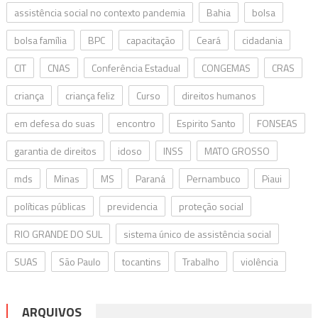
assistência social no contexto pandemia
Bahia
bolsa
bolsa família
BPC
capacitação
Ceará
cidadania
CIT
CNAS
Conferência Estadual
CONGEMAS
CRAS
criança
criança feliz
Curso
direitos humanos
em defesa do suas
encontro
Espirito Santo
FONSEAS
garantia de direitos
idoso
INSS
MATO GROSSO
mds
Minas
MS
Paraná
Pernambuco
Piaui
políticas públicas
previdencia
proteção social
RIO GRANDE DO SUL
sistema único de assistência social
SUAS
São Paulo
tocantins
Trabalho
violência
ARQUIVOS