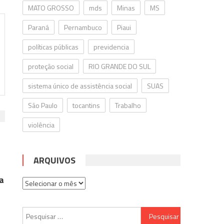
MATO GROSSO
mds
Minas
MS
Paraná
Pernambuco
Piaui
políticas públicas
previdencia
proteção social
RIO GRANDE DO SUL
sistema único de assistência social
SUAS
São Paulo
tocantins
Trabalho
violência
ARQUIVOS
a
Arquivos
Pesquisar