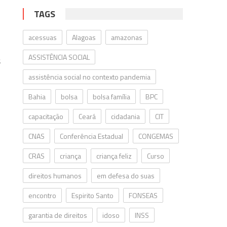
TAGS
acessuas
Alagoas
amazonas
ASSISTÊNCIA SOCIAL
s
assistência social no contexto pandemia
Bahia
bolsa
bolsa família
BPC
capacitação
Ceará
cidadania
CIT
CNAS
Conferência Estadual
CONGEMAS
CRAS
criança
criança feliz
Curso
direitos humanos
em defesa do suas
encontro
Espirito Santo
FONSEAS
garantia de direitos
idoso
INSS