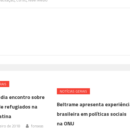
pacitação
,
Curso
,
Nível Médio
RAIS
NOTÍ­CIAS GERAIS
edia encontro sobre
Beltrame apresenta experiênci
de refugiados na
brasileira em políticas sociais
atina
na ONU
eiro de 2018
fonseas