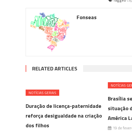
Tagged
ca
Fonseas
RELATED ARTICLES
NOTÍ­CIAS GE
NOTÍ­CIAS GERAIS
Brasília s
Duração de licença-paternidade
situação 
reforça desigualdade na criação
América L
dos filhos
19 de fever