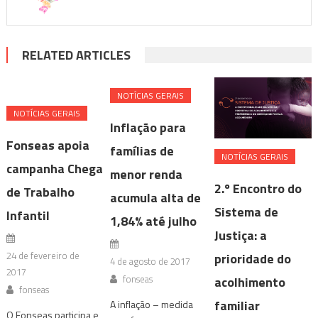
RELATED ARTICLES
NOTÍ­CIAS GERAIS
NOTÍ­CIAS GERAIS
Inflação para
Fonseas apoia
famílias de
NOTÍ­CIAS GERAIS
campanha Chega
menor renda
2.º Encontro do
de Trabalho
acumula alta de
Sistema de
Infantil
1,84% até julho
Justiça: a
24 de fevereiro de
prioridade do
4 de agosto de 2017
2017
fonseas
acolhimento
fonseas
familiar
A inflação – medida
O Fonseas participa e