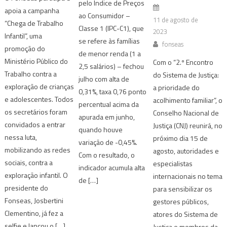
pelo Índice de Preços
apoia a campanha
ao Consumidor –
11 de agosto de
“Chega de Trabalho
Classe 1 (IPC-C1), que
2023
Infantil”, uma
se refere às famílias
fonseas
promoção do
de menor renda (1 a
Ministério Público do
Com o “2.º Encontro
2,5 salários) – fechou
Trabalho contra a
do Sistema de Justiça:
julho com alta de
exploração de crianças
a prioridade do
0,31%, taxa 0,76 ponto
e adolescentes. Todos
acolhimento familiar”, o
percentual acima da
os secretários foram
Conselho Nacional de
apurada em junho,
convidados a entrar
Justiça (CNJ) reunirá, no
quando houve
nessa luta,
próximo dia 15 de
variação de -0,45%.
mobilizando as redes
agosto, autoridades e
Com o resultado, o
sociais, contra a
especialistas
indicador acumula alta
exploração infantil. O
internacionais no tema
de […]
presidente do
para sensibilizar os
Fonseas, Josbertini
gestores públicos,
Clementino, já fez a
atores do Sistema de
selfie e lançou o […]
Justiça e membros da