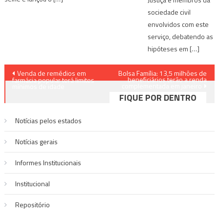
sociedade civil
envolvidos com este
serviço, debatendo as
hipóteses em […]
Navegação
Venda de remédios em
Bolsa Família: 13,5 milhões de
beneficiários terão a renda
farmácia popular terá limites
complementada em janeiro
de
mínimos de idade
FIQUE POR DENTRO
Post
Notícias pelos estados
Notí­cias gerais
Informes Institucionais
Institucional
Repositório