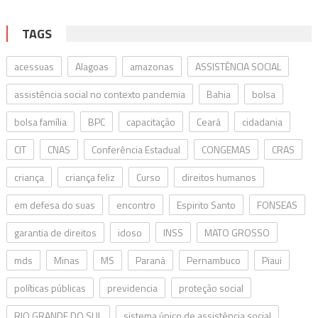
TAGS
acessuas
Alagoas
amazonas
ASSISTÊNCIA SOCIAL
assistência social no contexto pandemia
Bahia
bolsa
bolsa família
BPC
capacitação
Ceará
cidadania
CIT
CNAS
Conferência Estadual
CONGEMAS
CRAS
criança
criança feliz
Curso
direitos humanos
em defesa do suas
encontro
Espirito Santo
FONSEAS
garantia de direitos
idoso
INSS
MATO GROSSO
mds
Minas
MS
Paraná
Pernambuco
Piaui
políticas públicas
previdencia
proteção social
RIO GRANDE DO SUL
sistema único de assistência social