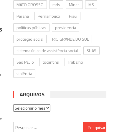
MATO GROSSO
mds
Minas
MS
Paraná
Pernambuco
Piaui
políticas públicas
previdencia
S
proteção social
RIO GRANDE DO SUL
sistema único de assistência social
SUAS
São Paulo
tocantins
Trabalho
violência
o
ARQUIVOS
Arquivos
a:
Pesquisar