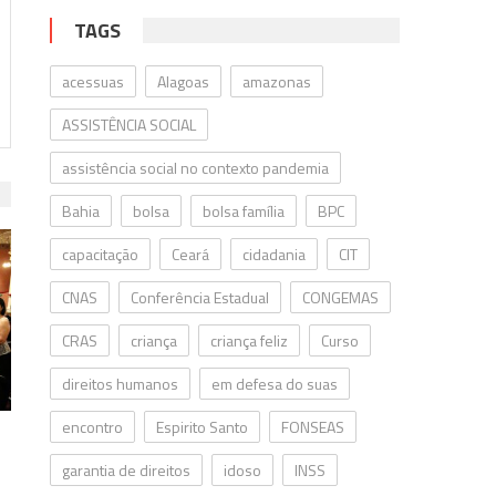
TAGS
acessuas
Alagoas
amazonas
ASSISTÊNCIA SOCIAL
assistência social no contexto pandemia
Bahia
bolsa
bolsa família
BPC
capacitação
Ceará
cidadania
CIT
CNAS
Conferência Estadual
CONGEMAS
CRAS
criança
criança feliz
Curso
direitos humanos
em defesa do suas
encontro
Espirito Santo
FONSEAS
garantia de direitos
idoso
INSS