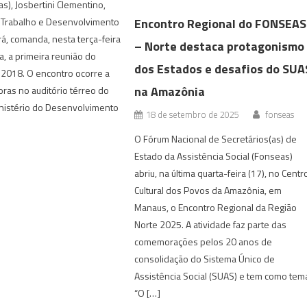
as), Josbertini Clementino,
Encontro Regional do FONSEAS
o Trabalho e Desenvolvimento
rá, comanda, nesta terça-feira
– Norte destaca protagonismo
ia, a primeira reunião do
dos Estados e desafios do SUA
 2018. O encontro ocorre a
na Amazônia
horas no auditório térreo do
inistério do Desenvolvimento
18 de setembro de 2025
fonseas
O Fórum Nacional de Secretários(as) de
Estado da Assistência Social (Fonseas)
abriu, na última quarta-feira (17), no Centr
Cultural dos Povos da Amazônia, em
Manaus, o Encontro Regional da Região
Norte 2025. A atividade faz parte das
comemorações pelos 20 anos de
consolidação do Sistema Único de
Assistência Social (SUAS) e tem como tem
“O […]