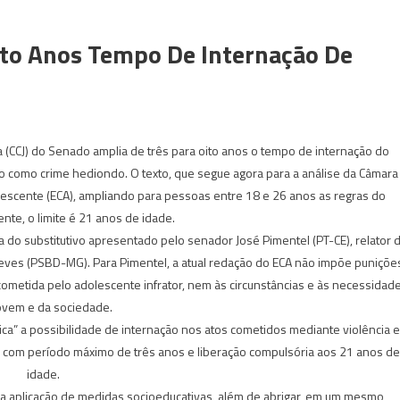
ito Anos Tempo De Internação De
a (CCJ) do Senado amplia de três para oito anos o tempo de internação do
o como crime hediondo. O texto, que segue agora para a análise da Câmara
lescente (ECA), ampliando para pessoas entre 18 e 26 anos as regras do
ente, o limite é 21 anos de idade.
 do substitutivo apresentado pelo senador José Pimentel (PT-CE), relator 
Neves (PSBD-MG). Para Pimentel, a atual redação do ECA não impõe puniçõe
 cometida pelo adolescente infrator, nem às circunstâncias e às necessidad
ovem e da sociedade.
ica” a possibilidade de internação nos atos cometidos mediante violência e
 com período máximo de três anos e liberação compulsória aos 21 anos de
idade.
 na aplicação de medidas socioeducativas, além de abrigar, em um mesmo