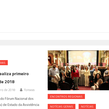
RAIS
ealiza primeiro
de 2018
iro de 2018
fonseas
ENCONTROS REGIONAIS
 do Fórum Nacional dos
s) de Estado da Assistência
NOTÍ­CIAS GERAIS
NOTÍCIAS