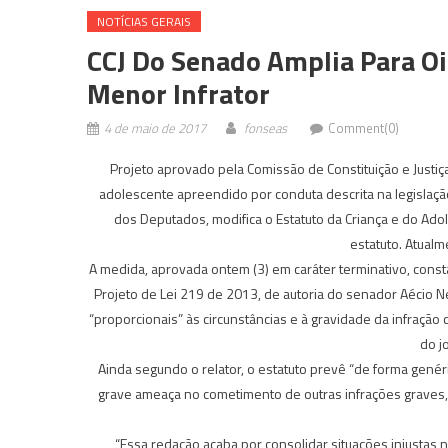
NOTÍ­CIAS GERAIS
CCJ Do Senado Amplia Para O
Menor Infrator
4 de maio de 2017
fonseas
Comment(0)
Projeto aprovado pela Comissão de Constituição e Justiç
adolescente apreendido por conduta descrita na legislaçã
dos Deputados, modifica o Estatuto da Criança e do Ado
estatuto. Atualm
A medida, aprovada ontem (3) em caráter terminativo, consta
Projeto de Lei 219 de 2013, de autoria do senador Aécio 
“proporcionais” às circunstâncias e à gravidade da infração
do j
Ainda segundo o relator, o estatuto prevê “de forma genér
grave ameaça no cometimento de outras infrações graves,
“Essa redação acaba por consolidar situações injustas