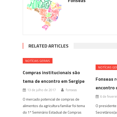
Fonseas
RELATED ARTICLES
NOTÍ­CIAS GERAIS
NOTÍ­CIAS GE
Compras institucionais são
Fonseas r
tema de encontro em Sergipe
encontro 
13 de julho de 2017
fonseas
6 de fevere
O mercado potencial de compras de
alimentos da agricultura familiar foi tema
O presidente
do 1º Seminário Estadual de Compras
Secretários(a