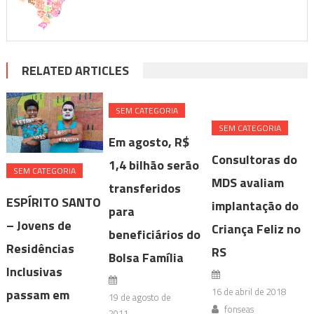
RELATED ARTICLES
SEM CATEGORIA
SEM CATEGORIA
Em agosto, R$
Consultoras do
1,4 bilhão serão
SEM CATEGORIA
MDS avaliam
transferidos
ESPÍRITO SANTO
implantação do
para
– Jovens de
Criança Feliz no
beneficiários do
Residências
RS
Bolsa Família
Inclusivas
16 de abril de 2018
passam em
19 de agosto de
fonseas
2011