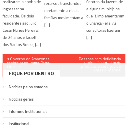
realizaram o sonho de
Centros da Juventude
recursos transferidos
ingressar na
e alguns municípios
diretamente a essas
faculdade. Os dois
que já implementaram
famílias movimentam a
residentes são Júlio
o Criança Feliz. As
[…]
Cesar Nunes Pereira,
consultoras fizeram
de 24 anos e Jacielli
[…]
dos Santos Souza, […]
Navegação
Governo do Amazonas
Pessoas com deficiência
podem financiar mais
reabre restaurante Prato
produtos e serviços de
de
Cidadão
acessibilidade
FIQUE POR DENTRO
Post
Notícias pelos estados
Notí­cias gerais
Informes Institucionais
Institucional