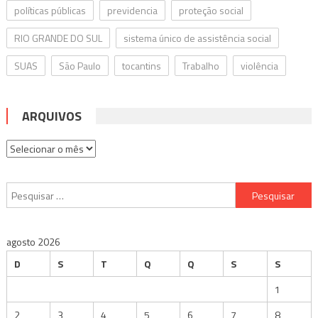
políticas públicas
previdencia
proteção social
RIO GRANDE DO SUL
sistema único de assistência social
SUAS
São Paulo
tocantins
Trabalho
violência
ARQUIVOS
Arquivos
Pesquisar
por:
agosto 2026
D
S
T
Q
Q
S
S
1
2
3
4
5
6
7
8