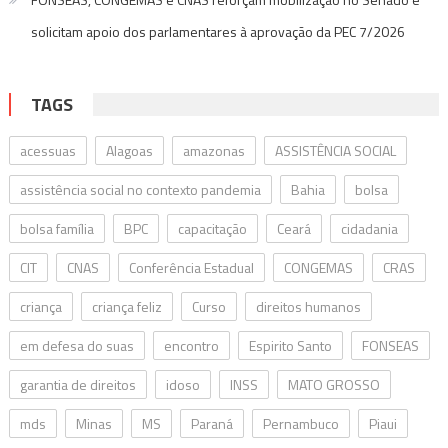
solicitam apoio dos parlamentares à aprovação da PEC 7/2026
TAGS
acessuas
Alagoas
amazonas
ASSISTÊNCIA SOCIAL
assistência social no contexto pandemia
Bahia
bolsa
bolsa família
BPC
capacitação
Ceará
cidadania
CIT
CNAS
Conferência Estadual
CONGEMAS
CRAS
criança
criança feliz
Curso
direitos humanos
em defesa do suas
encontro
Espirito Santo
FONSEAS
garantia de direitos
idoso
INSS
MATO GROSSO
mds
Minas
MS
Paraná
Pernambuco
Piaui