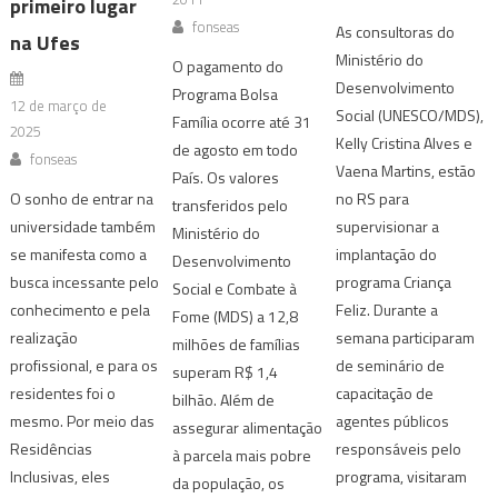
primeiro lugar
fonseas
As consultoras do
na Ufes
Ministério do
O pagamento do
Desenvolvimento
Programa Bolsa
12 de março de
Social (UNESCO/MDS),
Família ocorre até 31
2025
Kelly Cristina Alves e
de agosto em todo
fonseas
Vaena Martins, estão
País. Os valores
O sonho de entrar na
no RS para
transferidos pelo
universidade também
supervisionar a
Ministério do
se manifesta como a
implantação do
Desenvolvimento
busca incessante pelo
programa Criança
Social e Combate à
conhecimento e pela
Feliz. Durante a
Fome (MDS) a 12,8
realização
semana participaram
milhões de famílias
profissional, e para os
de seminário de
superam R$ 1,4
residentes foi o
capacitação de
bilhão. Além de
mesmo. Por meio das
agentes públicos
assegurar alimentação
Residências
responsáveis pelo
à parcela mais pobre
Inclusivas, eles
programa, visitaram
da população, os