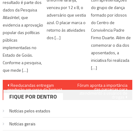
resultado é parte dos
venceu por 12 x 8, o
do grupo de dança
dados da Pesquisa
adversário que vestia
formado por idosos
AtlasIntel, que
azul. O placar marca o
do Centro de
evidencia a aprovação
retorno às atividades
Convivência Padre
popular das políticas
dos […]
Firmo Duarte. Além de
públicas
comemorar o dia dos
implementadas no
aposentados, a
Estado de Goiás.
iniciativa foi realizada
Conforme a pesquisa,
[…]
que mede […]
Navegação
Reeducandas entregam
Fórum aponta a importância
das parcerias para
produção em curso da Semast
atendimento a usuários de
de
FIQUE POR DENTRO
drogas
Post
Notícias pelos estados
Notí­cias gerais