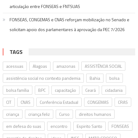
articulação entre FONSEAS e FNTSUAS
FONSEAS, CONGEMAS e CNAS reforçam mobilização no Senado e
solicitam apoio dos parlamentares à aprovação da PEC 7/2026
TAGS
acessuas
Alagoas
amazonas
ASSISTÊNCIA SOCIAL
assistência social no contexto pandemia
Bahia
bolsa
bolsa família
BPC
capacitação
Ceará
cidadania
CIT
CNAS
Conferência Estadual
CONGEMAS
CRAS
criança
criança feliz
Curso
direitos humanos
em defesa do suas
encontro
Espirito Santo
FONSEAS