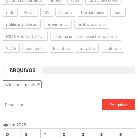
garantia de direitos
idoso
INSS
MATO GROSSO
mds
Minas
MS
Paraná
Pernambuco
Piaui
políticas públicas
previdencia
proteção social
RIO GRANDE DO SUL
sistema único de assistência social
SUAS
São Paulo
tocantins
Trabalho
violência
ARQUIVOS
Arquivos
Pesquisar
por:
agosto 2026
D
S
T
Q
Q
S
S