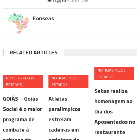
Fonseas
RELATED ARTICLES
NOTICIAS PELOS
ESTADOS
NOTICIAS PELOS
NOTICIAS PELOS
ESTADOS
ESTADOS
Setas realiza
GOIÁS – Goiás
Atletas
homenagem ao
Social é o maior
paralímpicos
Dia dos
programa de
estreiam
Aposentados no
combate à
cadeiras em
restaurante
pobreza do
amistoso de