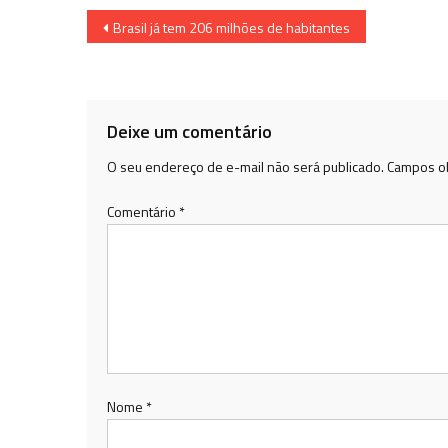
Navegação
Brasil já tem 206 milhões de habitantes
de
Post
Deixe um comentário
O seu endereço de e-mail não será publicado.
Campos ob
Comentário
*
Nome
*