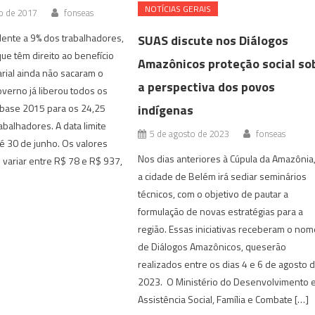
NOTÍ­CIAS GERAIS
o de 2017
fonseas
ente a 9% dos trabalhadores,
SUAS discute nos Diálogos
que têm direito ao benefício
Amazônicos proteção social so
rial ainda não sacaram o
a perspectiva dos povos
overno já liberou todos os
indígenas
-base 2015 para os 24,25
abalhadores. A data limite
5 de agosto de 2023
fonseas
é 30 de junho. Os valores
Nos dias anteriores à Cúpula da Amazônia
variar entre R$ 78 e R$ 937,
a cidade de Belém irá sediar seminários
técnicos, com o objetivo de pautar a
formulação de novas estratégias para a
região. Essas iniciativas receberam o no
de Diálogos Amazônicos, queserão
realizados entre os dias 4 e 6 de agosto 
2023. O Ministério do Desenvolvimento 
Assistência Social, Família e Combate […]