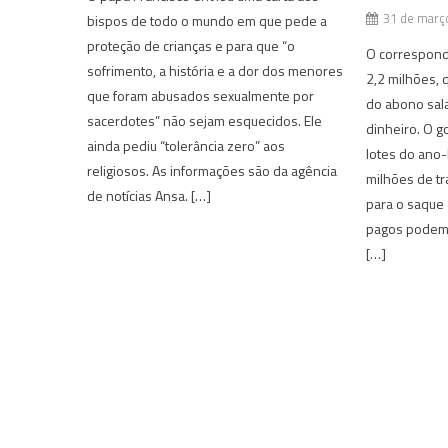
31 de març
bispos de todo o mundo em que pede a
proteção de crianças e para que “o
O correspond
sofrimento, a história e a dor dos menores
2,2 milhões, 
que foram abusados sexualmente por
do abono sala
sacerdotes” não sejam esquecidos. Ele
dinheiro. O g
ainda pediu “tolerância zero” aos
lotes do ano
religiosos. As informações são da agência
milhões de tr
de notícias Ansa. […]
para o saque 
pagos podem 
[…]