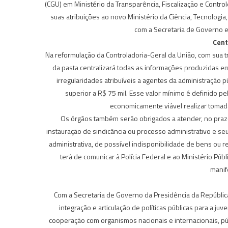
(CGU) em Ministério da Transparência, Fiscalização e Contro
suas atribuições ao novo Ministério da Ciência, Tecnologi
com a Secretaria de Governo em
Cent
Na reformulação da Controladoria-Geral da União, com sua t
da pasta centralizará todas as informações produzidas em
irregularidades atribuíveis a agentes da administração p
superior a R$ 75 mil. Esse valor mínimo é definido pe
economicamente viável realizar tomada
Os órgãos também serão obrigados a atender, no prazo i
instauração de sindicância ou processo administrativo e s
administrativa, de possível indisponibilidade de bens ou 
terá de comunicar à Polícia Federal e ao Ministério Pú
manif
Com a Secretaria de Governo da Presidência da República,
integração e articulação de políticas públicas para a 
cooperação com organismos nacionais e internacionais, púb