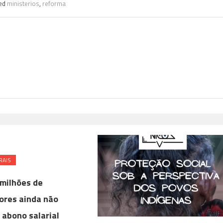
ed
ministerios
,
reforma
RAIS
 milhões de
ores ainda não
 abono salarial