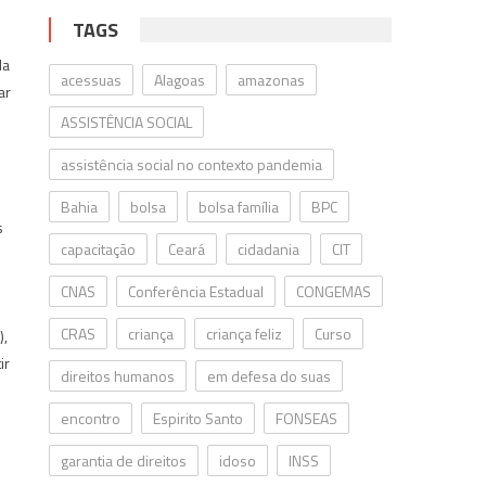
TAGS
da
acessuas
Alagoas
amazonas
ar
ASSISTÊNCIA SOCIAL
assistência social no contexto pandemia
i
Bahia
bolsa
bolsa família
BPC
s
capacitação
Ceará
cidadania
CIT
CNAS
Conferência Estadual
CONGEMAS
CRAS
criança
criança feliz
Curso
),
ir
direitos humanos
em defesa do suas
encontro
Espirito Santo
FONSEAS
garantia de direitos
idoso
INSS