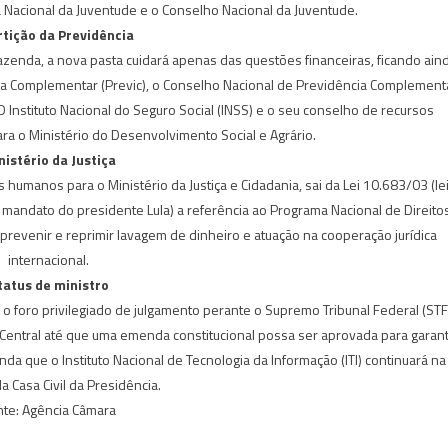
a Nacional da Juventude e o Conselho Nacional da Juventude.
tição da Previdência
azenda, a nova pasta cuidará apenas das questões financeiras, ficando ain
ia Complementar (Previc), o Conselho Nacional de Previdência Complement
Instituto Nacional do Seguro Social (INSS) e o seu conselho de recursos
ra o Ministério do Desenvolvimento Social e Agrário.
nistério da Justiça
 humanos para o Ministério da Justiça e Cidadania, sai da Lei 10.683/03 (le
iro mandato do presidente Lula) a referência ao Programa Nacional de Direito
 prevenir e reprimir lavagem de dinheiro e atuação na cooperação jurídica
internacional.
tatus de ministro
 o foro privilegiado de julgamento perante o Supremo Tribunal Federal (STF
 Central até que uma emenda constitucional possa ser aprovada para garant
nda que o Instituto Nacional de Tecnologia da Informação (ITI) continuará na
a Casa Civil da Presidência.
nte: Agência Câmara