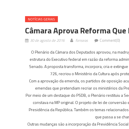
NOTÍ­CIAS GERAIS
Câmara Aprova Reforma Que E
30 de agosto de 2016
fonseas
Comment(0)
O Plenário da Câmara dos Deputados aprovou, na madruga
estrutura do Executivo federal em razão da reforma admini
Senado. A proposta transforma, incorpora, cria e extingue
726, recriou o Ministério da Cultura após prot
Com a aprovação da emenda, os partidos de oposição ac
emendas que pretendiam recriar os ministérios da Prev
Por meio de um destaque do PSDB, o Plenário restituiu a Sec
constava na MP original. O projeto de lei de conversã
Presidência da República. Também os temas relacionados à 
que passa a se cham
Outras mudanças são a incorporação da Previdência Social 