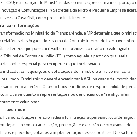
le – CGU; e a extinção do Ministério das Comunicações com a incorporação 
a, Inovação e Comunicações. A Secretaria da Micro e Pequena Empresa ficará
 vez da Casa Civil, como previsto inicialmente.
ralizar informações
ransformação no Ministério da Transparência, a MP determina que o minist
 relatórios dos órgãos do Sistema de Controle Interno do Executivo sobre
ública federal que possam resultar em prejuízo ao erário no valor igual ou
lo Tribunal de Contas da União (TCU) como aquele a partir do qual seria
 de contas especial para recuperar o que foi desviado.
ndicado, às requisições e solicitações do ministro e a lhe comunicar a
eu resultado. O ministério deverá encaminhar à AGU os casos de improbida
ressarcimento ao erário. Quando houver indícios de responsabilidade penal
blico, inclusive quanto a representações ou denúncias que “se afigurarem
estamente caluniosas.
Juventude
 ficarão atribuições relacionadas à formulação, supervisão, coordenação,
juventude; assim como a articulação, promoção e execução de programas de
licos e privados, voltados à implementação dessas políticas. Dessa forma