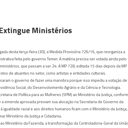
xtingue Ministérios
da desta terça-feira (30), a Medida Provisória 726/16, que reorganiza a
strativa feita pelo governo Temer. A matéria precisa ser votada ainda pelo
 ministérios, que passam a ser 24. A MP 728, editada 15 dias depois da MP
estos de atuantes no setor, como artistas e entidades culturais.
usaram o governo de fazer uma manobra porque isso impediu a votação de
idência Social, do Desenvolvimento Agrário e da Ciência e Tecnologia.
retaria de Política para as Mulheres (SPM) ao Ministério da Justiça, confor
o e a emenda aprovada previam sua alocação na Secretaria de Governo da
igualdade racial e aos direitos humanos ficam com o Ministério da Justiça,
ar Ministério da Justiça e Cidadania.
ao Ministério da Fazenda; a transformação da Controladoria-Geral da Uniã