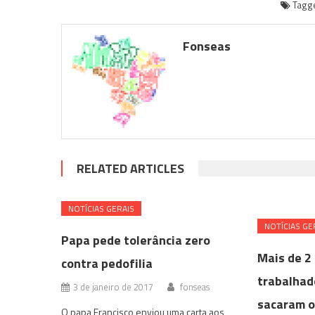
Tagg
Fonseas
RELATED ARTICLES
NOTÍ­CIAS GERAIS
NOTÍ­CIAS GE
Papa pede tolerância zero
Mais de 2
contra pedofilia
trabalhad
3 de janeiro de 2017
fonseas
sacaram o
O papa Francisco enviou uma carta aos