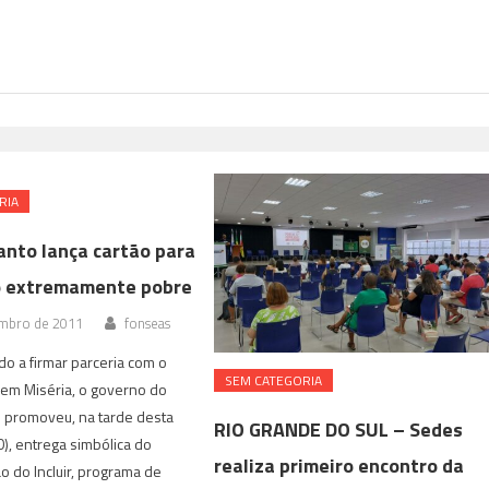
RIA
anto lança cartão para
o extremamente pobre
mbro de 2011
fonseas
do a firmar parceria com o
SEM CATEGORIA
Sem Miséria, o governo do
o promoveu, na tarde desta
RIO GRANDE DO SUL – Sedes
0), entrega simbólica do
realiza primeiro encontro da
ão do Incluir, programa de