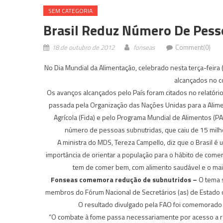
SEM CATEGORIA
Brasil Reduz Número De Pess
18 de outubro de 2012
fonseas
Comment(0)
No Dia Mundial da Alimentação, celebrado nesta terça-feira 
alcançados no c
Os avanços alcançados pelo País foram citados no relatório
passada pela Organização das Nações Unidas para a Aliment
Agrícola (Fida) e pelo Programa Mundial de Alimentos (PA
número de pessoas subnutridas, que caiu de 15 mil
A ministra do MDS, Tereza Campello, diz que o Brasil 
importância de orientar a população para o hábito de com
tem de comer bem, com alimento saudável e o mais 
Fonseas comemora redução de subnutridos –
O tema 
membros do Fórum Nacional de Secretários (as) de Estado da
O resultado divulgado pela FAO foi comemorad
“O combate à fome passa necessariamente por acesso a r