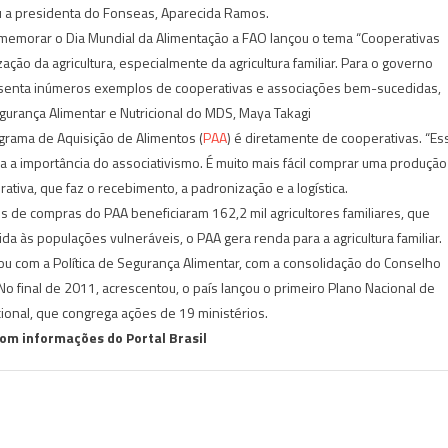
ou a presidenta do Fonseas, Aparecida Ramos.
memorar o Dia Mundial da Alimentação a FAO lançou o tema “Cooperativas
ação da agricultura, especialmente da agricultura familiar. Para o governo
presenta inúmeros exemplos de cooperativas e associações bem-sucedidas,
egurança Alimentar e Nutricional do MDS, Maya Takagi
rama de Aquisição de Alimentos (
PAA
) é diretamente de cooperativas. “Es
ha a importância do associativismo. É muito mais fácil comprar uma produção
tiva, que faz o recebimento, a padronização e a logística.
de compras do PAA beneficiaram 162,2 mil agricultores familiares, que
a às populações vulneráveis, o PAA gera renda para a agricultura familiar.
ou com a Política de Segurança Alimentar, com a consolidação do Conselho
No final de 2011, acrescentou, o país lançou o primeiro Plano Nacional de
ional, que congrega ações de 19 ministérios.
om informações do Portal Brasil