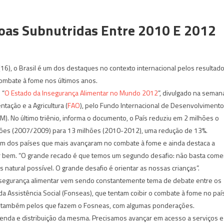
oas Subnutridas Entre 2010 E 2012
(16), o Brasil é um dos destaques no contexto internacional pelos resultad
ombate à fome nos últimos anos.
 “
O Estado da Insegurança Alimentar no Mundo 2012
”, divulgado na seman
ação e a Agricultura (
FAO
), pelo Fundo Internacional de Desenvolvimento
M). No último triênio, informa o documento, o País reduziu em 2 milhões o
hões (2007/2009) para 13 milhões (2010-2012), uma redução de 13%.
é um dos países que mais avançaram no combate à fome e ainda destaca a
er bem. “O grande recado é que temos um segundo desafio: não basta comer
natural possível. O grande desafio é orientar as nossas crianças”.
segurança alimentar vem sendo constantemente tema de debate entre os
 Assistência Social (Fonseas), que tentam coibir o combate à fome no país
o também pelos que fazem o Fosneas, com algumas ponderações.
enda e distribuição da mesma. Precisamos avançar em acesso a serviços e