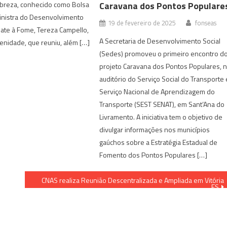
Caravana dos Pontos Populare
breza, conhecido como Bolsa
ministra do Desenvolvimento
19 de fevereiro de 2025
fonseas
ate à Fome, Tereza Campello,
A Secretaria de Desenvolvimento Social
enidade, que reuniu, além […]
(Sedes) promoveu o primeiro encontro d
projeto Caravana dos Pontos Populares, 
auditório do Serviço Social do Transporte 
Serviço Nacional de Aprendizagem do
Transporte (SEST SENAT), em Sant’Ana do
Livramento. A iniciativa tem o objetivo de
divulgar informações nos municípios
gaúchos sobre a Estratégia Estadual de
Fomento dos Pontos Populares […]
CNAS realiza Reunião Descentralizada e Ampliada em Vitória
ES