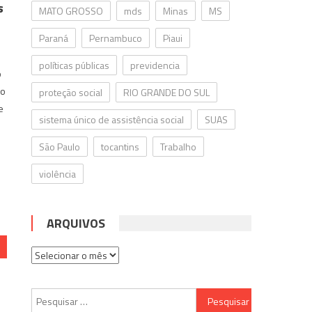
s
MATO GROSSO
mds
Minas
MS
Paraná
Pernambuco
Piaui
políticas públicas
previdencia
o
no
proteção social
RIO GRANDE DO SUL
e
sistema único de assistência social
SUAS
São Paulo
tocantins
Trabalho
violência
ARQUIVOS
Arquivos
Pesquisar