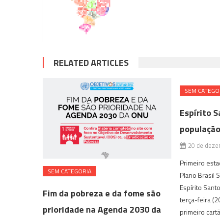
RELATED ARTICLES
SEM CATEGO
Espírito S
populaçã
20 de deze
Primeiro esta
SEM CATEGORIA
Plano Brasil 
Espírito Sant
Fim da pobreza e da fome são
terça-feira (2
prioridade na Agenda 2030 da
primeiro cart