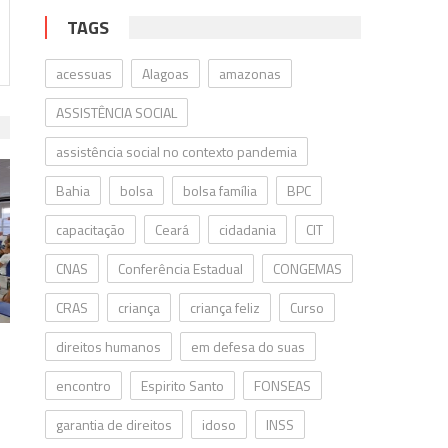
TAGS
acessuas
Alagoas
amazonas
ASSISTÊNCIA SOCIAL
assistência social no contexto pandemia
Bahia
bolsa
bolsa família
BPC
capacitação
Ceará
cidadania
CIT
CNAS
Conferência Estadual
CONGEMAS
CRAS
criança
criança feliz
Curso
direitos humanos
em defesa do suas
encontro
Espirito Santo
FONSEAS
garantia de direitos
idoso
INSS