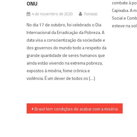
ONU
combate à po
Capixaba. A 
4 de novembro de 2020
fonseas
Social e Comb
No dia 17 de outubro, foi celebrado o Dia
esteve na sol
Internacional da Erradicação da Pobreza. A
data visa a conscientização da sociedade e
dos governos do mundo todo a respeito da
grande quantidade de seres humanos que
ainda estão vivendo na extrema pobreza,
expostos à miséria, fome crônica e
violência. É um dever de todos os […]
Navegação
Brasil tem condições de acabar com a miséria
de
Post