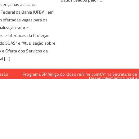
sença nas aulas na
 Federal da Bahia (UFBA), em
m ofertadas vagas para os
ualização sobre
es e Interfaces da Proteção
 do SUAS” e “Atualização sobre
 e Oferta dos Serviços da
al […]
ssão
Programa SP Amigo do Idoso reÃºne comitÃª na Secretaria de
Desenvolvimento Social