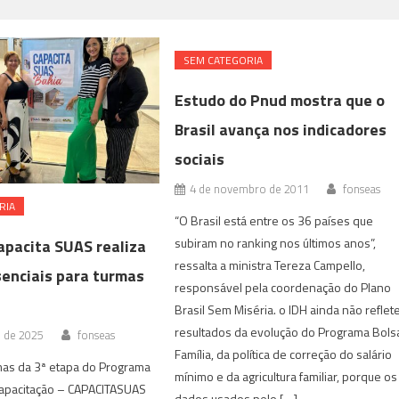
SEM CATEGORIA
Estudo do Pnud mostra que o
Brasil avança nos indicadores
sociais
4 de novembro de 2011
fonseas
RIA
“O Brasil está entre os 36 países que
subiram no ranking nos últimos anos”,
apacita SUAS realiza
ressalta a ministra Tereza Campello,
senciais para turmas
responsável pela coordenação do Plano
Brasil Sem Miséria. o IDH ainda não reflet
resultados da evolução do Programa Bols
o de 2025
fonseas
Família, da política de correção do salário
mas da 3ª etapa do Programa
mínimo e da agricultura familiar, porque os
Capacitação – CAPACITASUAS
dados usados pelo […]