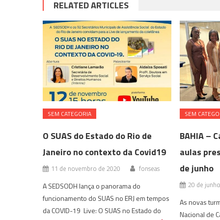
RELATED ARTICLES
SEM CATEGORIA
SEM CATEGO
O SUAS do Estado do Rio de
BAHIA – C
Janeiro no contexto da Covid19
aulas pre
de junho
11 de novembro de 2020
fonseas
20 de junh
A SEDSODH lança o panorama do
funcionamento do SUAS no ERJ em tempos
As novas tur
da COVID-19 Live: O SUAS no Estado do
Nacional de 