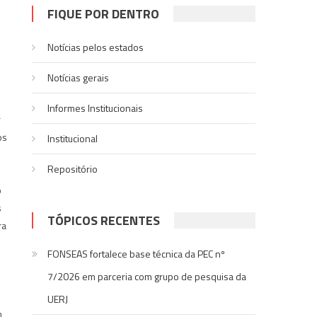
FIQUE POR DENTRO
Notícias pelos estados
Notí­cias gerais
Informes Institucionais
r
os
Institucional
Repositório
o
s
TÓPICOS RECENTES
ra
FONSEAS fortalece base técnica da PEC nº
e
7/2026 em parceria com grupo de pesquisa da
UERJ
,