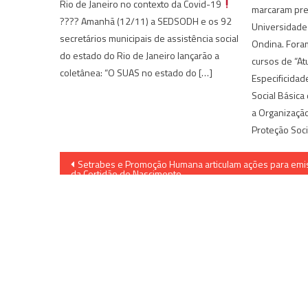
Rio de Janeiro no contexto da Covid-19
marcaram pre
???? Amanhã (12/11) a SEDSODH e os 92
Universidade
secretários municipais de assistência social
Ondina. Fora
do estado do Rio de Janeiro lançarão a
cursos de “At
coletânea: “O SUAS no estado do […]
Especificidad
Social Básica
a Organização
Proteção Soci
Navegação
Setrabes e Promoção Humana articulam ações para emi
da Certidão de Nascimento
de
Post