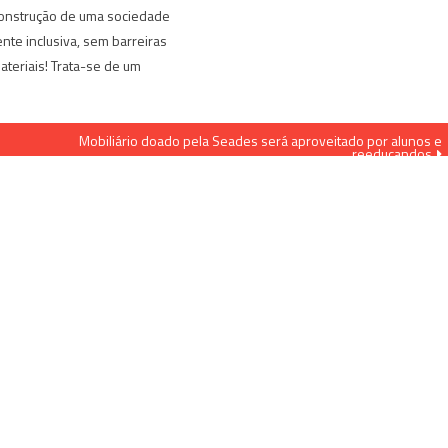
construção de uma sociedade
te inclusiva, sem barreiras
ateriais! Trata-se de um
Mobiliário doado pela Seades será aproveitado por alunos e
reeducandos