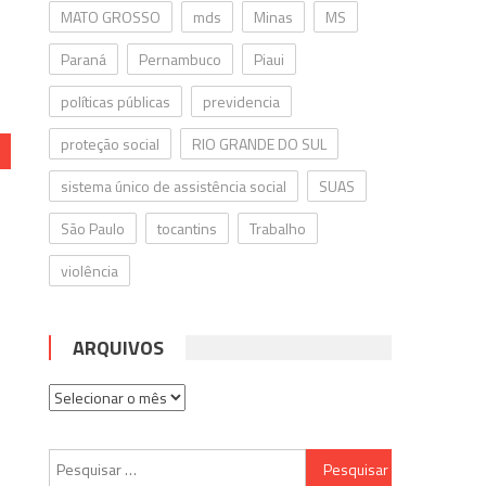
MATO GROSSO
mds
Minas
MS
Paraná
Pernambuco
Piaui
políticas públicas
previdencia
proteção social
RIO GRANDE DO SUL
sistema único de assistência social
SUAS
São Paulo
tocantins
Trabalho
violência
ARQUIVOS
Arquivos
Pesquisar