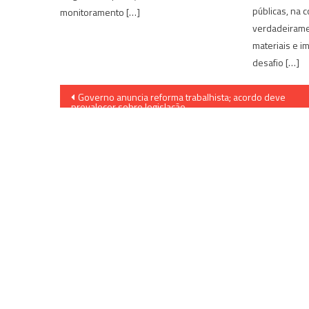
públicas, na 
monitoramento […]
verdadeiramen
materiais e im
desafio […]
Navegação
Governo anuncia reforma trabalhista; acordo deve
prevalecer sobre legislação
de
Post