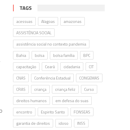
TAGS
acessuas
Alagoas
amazonas
ASSISTÊNCIA SOCIAL
assistência social no contexto pandemia
Bahia
bolsa
bolsa família
BPC
a
capacitação
Ceará
cidadania
CIT
CNAS
Conferência Estadual
CONGEMAS
o
CRAS
criança
criança feliz
Curso
direitos humanos
em defesa do suas
 O
encontro
Espirito Santo
FONSEAS
garantia de direitos
idoso
INSS