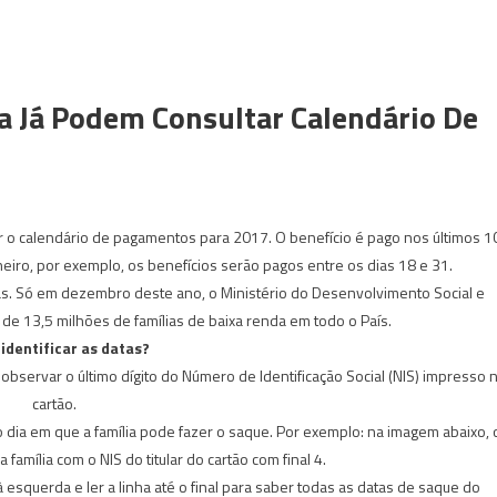
ia Já Podem Consultar Calendário De
r o calendário de pagamentos para 2017. O benefício é pago nos últimos 1
eiro, por exemplo, os benefícios serão pagos entre os dias 18 e 31.
as. Só em dezembro deste ano, o Ministério do Desenvolvimento Social e
de 13,5 milhões de famílias de baixa renda em todo o País.
identificar as datas?
e observar o último dígito do Número de Identificação Social (NIS) impresso 
cartão.
 dia em que a família pode fazer o saque. Por exemplo: na imagem abaixo, 
amília com o NIS do titular do cartão com final 4.
 esquerda e ler a linha até o final para saber todas as datas de saque do