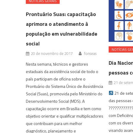
NOTÍ­CIAS GERAIS
Prontuário Suas: capacitação
aprimora o atendimento à
população em vulnerabilidade
social
NOTÍ­CIAS GE
20 de novembro de 2017
fonseas
Dia Nacio
Nesta semana, técnicos e gestores
estaduais da assistência social de todo o
pessoas c
país participam de oficina sobre o
21 de sete
Prontuário do Sistema Único de Assistência
21 de sete
Social (Suas), promovida pelo Ministério do
das pessoas c
Desenvolvimento Social (MDS). A
????????‍???
capacitação ocorre em Brasília e tem como
com Deficiênci
objetivo orientar e qualificar multiplicadores
com os diver
que contribuam para um melhor
visando avanç
diagnóstico, planejamento e