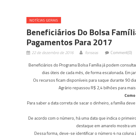
NOTÍ­CIAS GERAIS
Beneficiários Do Bolsa Famíl
Pagamentos Para 2017
22 de dezembro de 2016
fonseas
Comment(0)
Beneficiários do Programa Bolsa Família já podem consulta
dias úteis de cada mês, de forma escalonada. Em jan
Os recursos ficam disponíveis para saque durante 90 di
Agrário repassou R$ 2,4 bilhões para mais 
Como 
Para saber a data correta de sacar o dinheiro, a família dev
De acordo com o número, há uma data que indica o primeiro
destaque em amarelo mostra uma f
Dessa forma, deve-se identificar o número 4 na coluna à