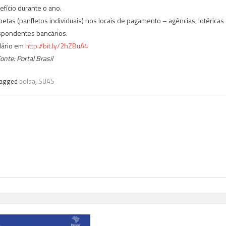
fício durante o ano.
ipetas (panfletos individuais) nos locais de pagamento – agências, lotéricas
spondentes bancários.
dário em
http://bit.ly/2hZBuA4
onte: Portal Brasil
agged
bolsa
,
SUAS