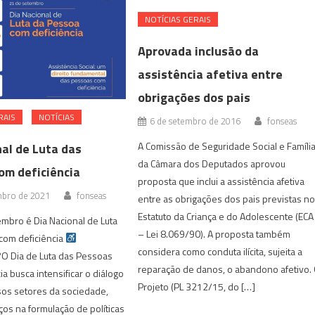
NOTÍ­CIAS GERAIS
Aprovada inclusão da
assistência afetiva entre
obrigações dos pais
RAIS
NOTÍCIAS
6 de setembro de 2016
fonseas
A Comissão de Seguridade Social e Famíli
nal de Luta das
da Câmara dos Deputados aprovou
om deficiência
proposta que inclui a assistência afetiva
mbro de 2021
fonseas
entre as obrigações dos pais previstas n
Estatuto da Criança e do Adolescente (ECA
mbro é Dia Nacional de Luta
– Lei 8.069/90). A proposta também
om deficiência
considera como conduta ilícita, sujeita a
?O Dia de Luta das Pessoas
reparação de danos, o abandono afetivo.
a busca intensificar o diálogo
Projeto (PL 3212/15, do […]
sos setores da sociedade,
os na formulação de políticas