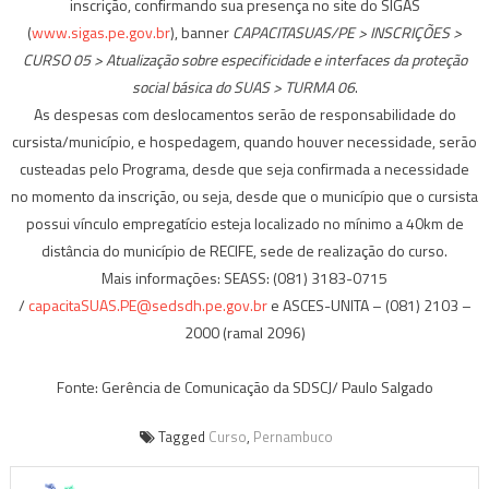
inscrição, confirmando sua presença no site do SIGAS
(
www.sigas.pe.gov.br
), banner
CAPACITASUAS/PE > INSCRIÇÕES >
CURSO 05 > Atualização sobre especificidade e interfaces da proteção
social básica do SUAS >
TURMA 06
.
As despesas com deslocamentos serão de responsabilidade do
cursista/município, e hospedagem, quando houver necessidade, serão
custeadas pelo Programa, desde que seja confirmada a necessidade
no momento da inscrição, ou seja, desde que o município que o cursista
possui vínculo empregatício esteja localizado no mínimo a 40km de
distância do município de RECIFE, sede de realização do curso.
Mais informações: SEASS: (081) 3183-0715
/
capacitaSUAS.PE@sedsdh.pe.gov.br
e ASCES-UNITA – (081) 2103 –
2000 (ramal 2096)
Fonte: Gerência de Comunicação da SDSCJ/ Paulo Salgado
Tagged
Curso
,
Pernambuco