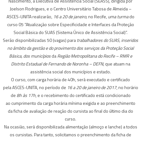
Nascimento, a Executiva de Assistência Social (SEASS), dirigida por
Joelson Rodrigues, e o Centro Universitário Tabosa de Almeida –
ASCES-UNITA realizarão,
16 a 20 de janeiro,
no Recife,
uma turma
do
curso 05 “Atualização sobre Especificidade e Interfaces da Proteção
Social Básica do SUAS (Sistema Único de Assistência Social)”.
Serão disponibilizadas 50 (vagas) para
trabalhadores do SUAS, inseridos
no âmbito da gestão e do provimento dos serviços da Proteção Social
Básica, dos municípios
da
Região Metropolitana do Recife – RMR e
Distrito Estadual de Fernando de Noronha – DEFN
, que atuam na
assistência social dos municípios e estado.
O curso, com carga horária de 40h, será executado e certificado
pela ASCES-UNITA, no período de
16 a 20 de janeiro de 2017
, no horário
de
8h às 17h
, e o recebimento do certificado está condicionado
ao cumprimento da carga horária mínima exigida e ao preenchimento
da ficha de avaliação de reação do cursista ao final do último dia do
curso.
Na ocasião, será disponibilizada alimentação (almoço e lanche) a todos
os cursistas. Para tanto, solicitamos o preenchimento da ficha de