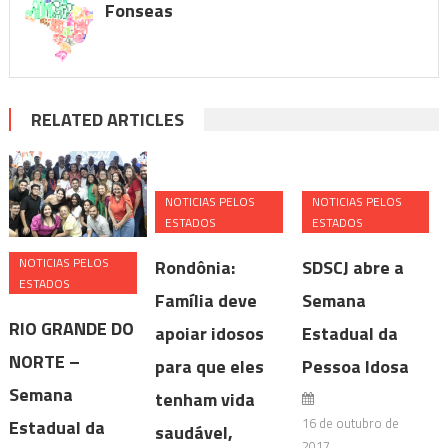
Fonseas
RELATED ARTICLES
NOTICIAS PELOS
NOTICIAS PELOS
ESTADOS
ESTADOS
NOTICIAS PELOS
Rondônia:
SDSCJ abre a
ESTADOS
Família deve
Semana
RIO GRANDE DO
apoiar idosos
Estadual da
NORTE –
para que eles
Pessoa Idosa
Semana
tenham vida
16 de outubro de
Estadual da
saudável,
2017