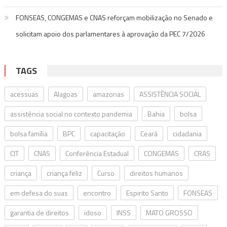
FONSEAS, CONGEMAS e CNAS reforçam mobilização no Senado e
solicitam apoio dos parlamentares à aprovação da PEC 7/2026
TAGS
acessuas
Alagoas
amazonas
ASSISTÊNCIA SOCIAL
assistência social no contexto pandemia
Bahia
bolsa
bolsa família
BPC
capacitação
Ceará
cidadania
CIT
CNAS
Conferência Estadual
CONGEMAS
CRAS
criança
criança feliz
Curso
direitos humanos
em defesa do suas
encontro
Espirito Santo
FONSEAS
garantia de direitos
idoso
INSS
MATO GROSSO