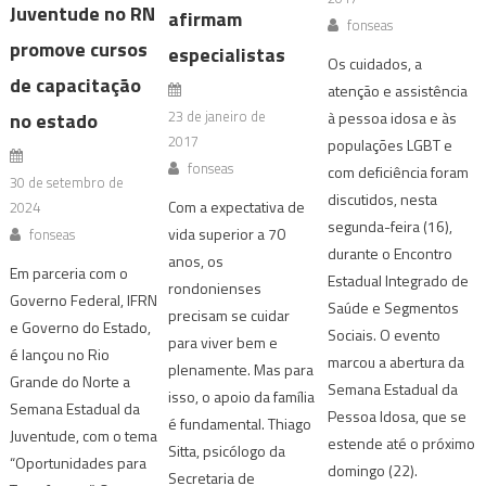
Juventude no RN
afirmam
fonseas
promove cursos
especialistas
Os cuidados, a
de capacitação
atenção e assistência
23 de janeiro de
no estado
à pessoa idosa e às
2017
populações LGBT e
fonseas
com deficiência foram
30 de setembro de
discutidos, nesta
Com a expectativa de
2024
segunda-feira (16),
vida superior a 70
fonseas
durante o Encontro
anos, os
Em parceria com o
Estadual Integrado de
rondonienses
Governo Federal, IFRN
Saúde e Segmentos
precisam se cuidar
e Governo do Estado,
Sociais. O evento
para viver bem e
é lançou no Rio
marcou a abertura da
plenamente. Mas para
Grande do Norte a
Semana Estadual da
isso, o apoio da família
Semana Estadual da
Pessoa Idosa, que se
é fundamental. Thiago
Juventude, com o tema
estende até o próximo
Sitta, psicólogo da
“Oportunidades para
domingo (22).
Secretaria de