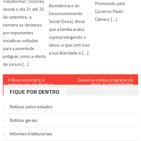
Transformar”. Ocorreu
Promovido pelo
Assistência e do
desde o dia 21 até 26
Governo Paulo
Desenvolvimento
de setembro, a
Câmara, […]
Social (Seas), disse
semana se destacou
que a família acaba
por importantes
superprotegendo o
iniciativas voltadas
idoso, e que com isso
para a juventude
a sua liberdade e […]
potiguar, como a oferta
de cursos […]
Navegação
Novo secretário é
Governo institui programa de
apoio às comunidades
empossado em Alagoas
indígenas de MS
de
FIQUE POR DENTRO
Post
Notícias pelos estados
Notí­cias gerais
Informes Institucionais