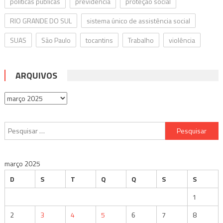
políticas públicas
previdencia
proteção social
RIO GRANDE DO SUL
sistema único de assistência social
SUAS
São Paulo
tocantins
Trabalho
violência
ARQUIVOS
Arquivos
Pesquisar
por:
março 2025
D
S
T
Q
Q
S
S
1
2
3
4
5
6
7
8