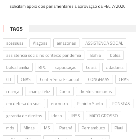
solicitam apoio dos parlamentares à aprovação da PEC 7/2026
TAGS
acessuas
Alagoas
amazonas
ASSISTÊNCIA SOCIAL
assistência social no contexto pandemia
Bahia
bolsa
bolsa família
BPC
capacitação
Ceará
cidadania
CIT
CNAS
Conferência Estadual
CONGEMAS
CRAS
criança
criança feliz
Curso
direitos humanos
em defesa do suas
encontro
Espirito Santo
FONSEAS
garantia de direitos
idoso
INSS
MATO GROSSO
mds
Minas
MS
Paraná
Pernambuco
Piaui