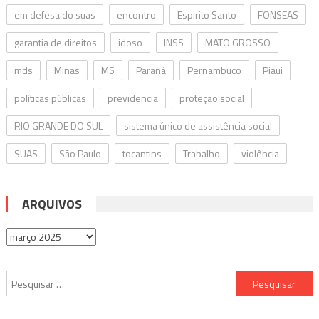
em defesa do suas
encontro
Espirito Santo
FONSEAS
garantia de direitos
idoso
INSS
MATO GROSSO
mds
Minas
MS
Paraná
Pernambuco
Piaui
políticas públicas
previdencia
proteção social
RIO GRANDE DO SUL
sistema único de assistência social
SUAS
São Paulo
tocantins
Trabalho
violência
ARQUIVOS
Arquivos
Pesquisar
por: