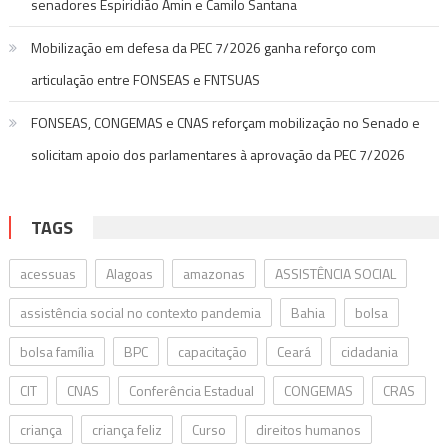
senadores Espiridião Amin e Camilo Santana
Mobilização em defesa da PEC 7/2026 ganha reforço com
articulação entre FONSEAS e FNTSUAS
FONSEAS, CONGEMAS e CNAS reforçam mobilização no Senado e
solicitam apoio dos parlamentares à aprovação da PEC 7/2026
TAGS
acessuas
Alagoas
amazonas
ASSISTÊNCIA SOCIAL
assistência social no contexto pandemia
Bahia
bolsa
bolsa família
BPC
capacitação
Ceará
cidadania
CIT
CNAS
Conferência Estadual
CONGEMAS
CRAS
criança
criança feliz
Curso
direitos humanos