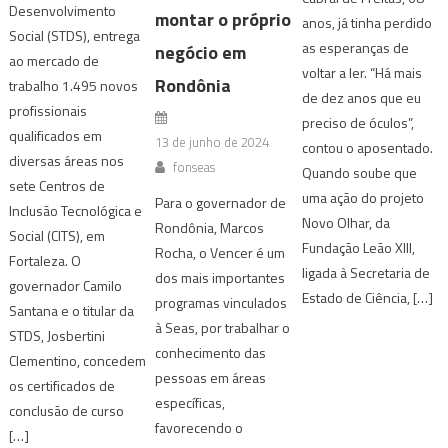
Desenvolvimento
montar o próprio
anos, já tinha perdido
Social (STDS), entrega
as esperanças de
negócio em
ao mercado de
voltar a ler. “Há mais
Rondônia
trabalho 1.495 novos
de dez anos que eu
profissionais
preciso de óculos”,
qualificados em
13 de junho de 2024
contou o aposentado.
diversas áreas nos
fonseas
Quando soube que
sete Centros de
uma ação do projeto
Para o governador de
Inclusão Tecnológica e
Novo Olhar, da
Rondônia, Marcos
Social (CITS), em
Fundação Leão XIII,
Rocha, o Vencer é um
Fortaleza. O
ligada à Secretaria de
dos mais importantes
governador Camilo
Estado de Ciência, […]
programas vinculados
Santana e o titular da
à Seas, por trabalhar o
STDS, Josbertini
conhecimento das
Clementino, concedem
pessoas em áreas
os certificados de
específicas,
conclusão de curso
favorecendo o
[…]