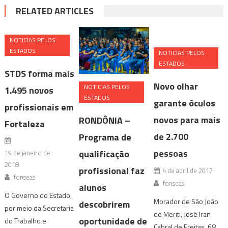
RELATED ARTICLES
NOTICIAS PELOS
ESTADOS
NOTICIAS PELOS
ESTADOS
STDS forma mais
Novo olhar
NOTICIAS PELOS
1.495 novos
ESTADOS
garante óculos
profissionais em
novos para mais
RONDÔNIA –
Fortaleza
de 2.700
Programa de
pessoas
qualificação
19 de janeiro de
2018
profissional faz
4 de abril de 2017
fonseas
fonseas
alunos
O Governo do Estado,
Morador de São João
descobrirem
por meio da Secretaria
de Meriti, José Iran
oportunidade de
do Trabalho e
Cabral de Freitas, 68