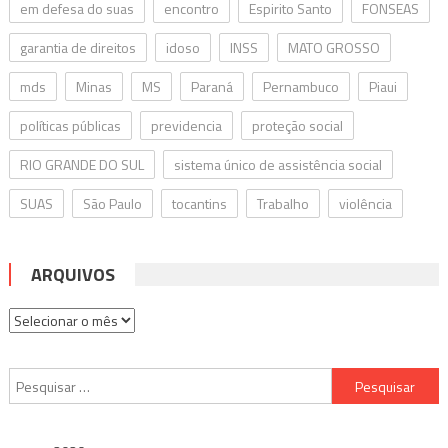
em defesa do suas
encontro
Espirito Santo
FONSEAS
garantia de direitos
idoso
INSS
MATO GROSSO
mds
Minas
MS
Paraná
Pernambuco
Piaui
políticas públicas
previdencia
proteção social
RIO GRANDE DO SUL
sistema único de assistência social
SUAS
São Paulo
tocantins
Trabalho
violência
ARQUIVOS
Arquivos
Pesquisar
por: