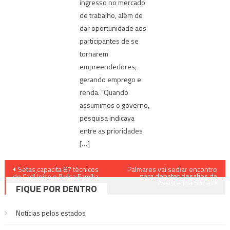
ingresso no mercado
de trabalho, além de
dar oportunidade aos
participantes de se
tornarem
empreendedores,
gerando emprego e
renda. “Quando
assumimos o governo,
pesquisa indicava
entre as prioridades
[…]
Navegação
Setas capacita 87 técnicos
Palmares vai sediar encontro
para debater desafios da
do CadÚnico e Bolsa Família
Assistência Social
de
FIQUE POR DENTRO
Post
Notícias pelos estados