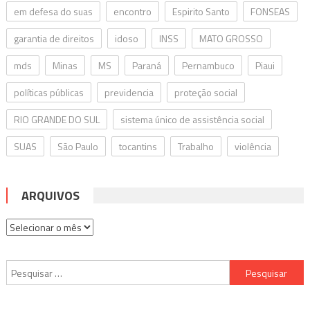
em defesa do suas
encontro
Espirito Santo
FONSEAS
garantia de direitos
idoso
INSS
MATO GROSSO
mds
Minas
MS
Paraná
Pernambuco
Piaui
políticas públicas
previdencia
proteção social
RIO GRANDE DO SUL
sistema único de assistência social
SUAS
São Paulo
tocantins
Trabalho
violência
ARQUIVOS
Arquivos
Pesquisar
por: