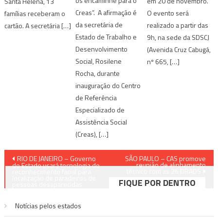
os encaminhe para o
em 20 de novembro.
Santa Helena, 13
Creas”. A afirmação é
O evento será
famílias receberam o
da secretária de
realizado a partir das
cartão. A secretária […]
Estado de Trabalho e
9h, na sede da SDSCJ
Desenvolvimento
(Avenida Cruz Cabugá,
Social, Rosilene
nº 665, […]
Rocha, durante
inauguração do Centro
de Referência
Especializado de
Assistência Social
(Creas), […]
Navegação
RIO DE JANEIRO – Governo
SÃO PAULO – CAS promove
reunião de alinhamento
do Estado usará tecnologia de
técnico com as 26 DRADS
de
reconhecimento facial para
localização de paradeiros de
FIQUE POR DENTRO
pessoas desaparecidas
Post
Notícias pelos estados