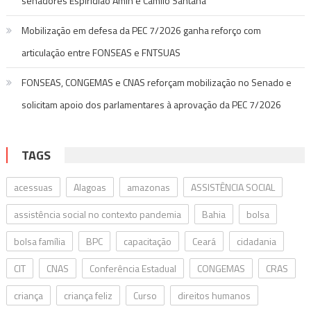
senadores Espiridião Amin e Camilo Santana
Mobilização em defesa da PEC 7/2026 ganha reforço com
articulação entre FONSEAS e FNTSUAS
FONSEAS, CONGEMAS e CNAS reforçam mobilização no Senado e
solicitam apoio dos parlamentares à aprovação da PEC 7/2026
TAGS
acessuas
Alagoas
amazonas
ASSISTÊNCIA SOCIAL
assistência social no contexto pandemia
Bahia
bolsa
bolsa família
BPC
capacitação
Ceará
cidadania
CIT
CNAS
Conferência Estadual
CONGEMAS
CRAS
criança
criança feliz
Curso
direitos humanos