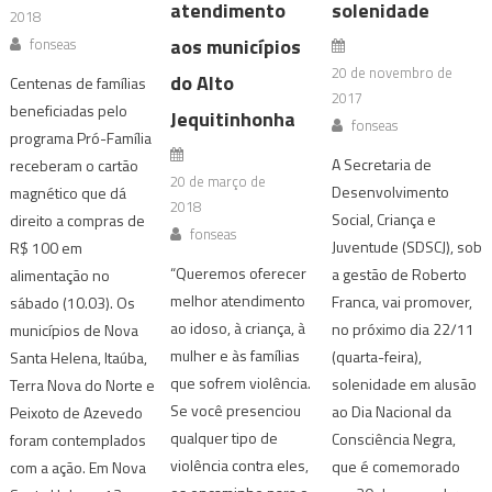
atendimento
solenidade
2018
aos municípios
fonseas
20 de novembro de
do Alto
Centenas de famílias
2017
beneficiadas pelo
Jequitinhonha
fonseas
programa Pró-Família
A Secretaria de
receberam o cartão
20 de março de
Desenvolvimento
magnético que dá
2018
Social, Criança e
direito a compras de
fonseas
Juventude (SDSCJ), sob
R$ 100 em
“Queremos oferecer
a gestão de Roberto
alimentação no
melhor atendimento
Franca, vai promover,
sábado (10.03). Os
ao idoso, à criança, à
no próximo dia 22/11
municípios de Nova
mulher e às famílias
(quarta-feira),
Santa Helena, Itaúba,
que sofrem violência.
solenidade em alusão
Terra Nova do Norte e
Se você presenciou
ao Dia Nacional da
Peixoto de Azevedo
qualquer tipo de
Consciência Negra,
foram contemplados
violência contra eles,
que é comemorado
com a ação. Em Nova