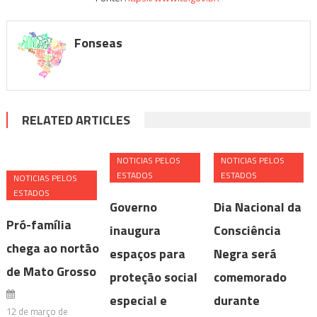
Fonseas
RELATED ARTICLES
NOTICIAS PELOS
NOTICIAS PELOS
ESTADOS
ESTADOS
NOTICIAS PELOS
ESTADOS
Governo
Dia Nacional da
Pró-família
inaugura
Consciência
chega ao nortão
espaços para
Negra será
de Mato Grosso
proteção social
comemorado
especial e
durante
12 de março de