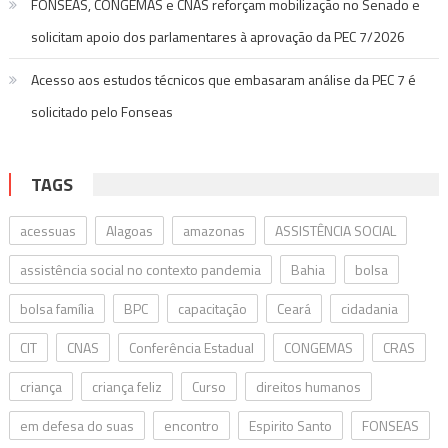
FONSEAS, CONGEMAS e CNAS reforçam mobilização no Senado e
solicitam apoio dos parlamentares à aprovação da PEC 7/2026
Acesso aos estudos técnicos que embasaram análise da PEC 7 é
solicitado pelo Fonseas
TAGS
acessuas
Alagoas
amazonas
ASSISTÊNCIA SOCIAL
assistência social no contexto pandemia
Bahia
bolsa
bolsa família
BPC
capacitação
Ceará
cidadania
CIT
CNAS
Conferência Estadual
CONGEMAS
CRAS
criança
criança feliz
Curso
direitos humanos
em defesa do suas
encontro
Espirito Santo
FONSEAS