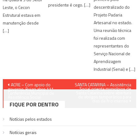
presidente é cego. […]
descentralizado do
Leste, o Cecon
Projeto Padaria
Estrutural estava em
Artesanal no estado.
manutenção desde
Uma reunião técnica
[…]
foi realizada com
representantes do
Serviço Nacional de
Aprendizagem
Industrial (Senai) e […]
Navegação
ACRE – Com apoio do
SANTA CATARINA – Assistência
Social orienta municípios de
governo, Bujari abre 11ª
Santa Catarina sobre abertura
de
Conferência Municipal de
de abrigos temporários para
Assistência Social
dias de frio intenso
FIQUE POR DENTRO
Post
Notícias pelos estados
Notí­cias gerais