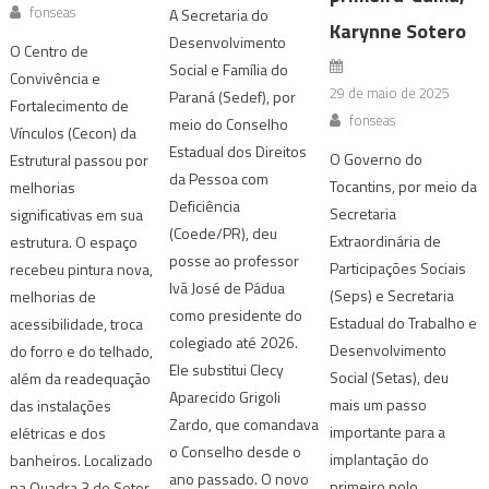
fonseas
A Secretaria do
Karynne Sotero
Desenvolvimento
O Centro de
Social e Família do
Convivência e
29 de maio de 2025
Paraná (Sedef), por
Fortalecimento de
fonseas
meio do Conselho
Vínculos (Cecon) da
Estadual dos Direitos
O Governo do
Estrutural passou por
da Pessoa com
Tocantins, por meio da
melhorias
Deficiência
Secretaria
significativas em sua
(Coede/PR), deu
Extraordinária de
estrutura. O espaço
posse ao professor
Participações Sociais
recebeu pintura nova,
Ivã José de Pádua
(Seps) e Secretaria
melhorias de
como presidente do
Estadual do Trabalho e
acessibilidade, troca
colegiado até 2026.
Desenvolvimento
do forro e do telhado,
Ele substitui Clecy
Social (Setas), deu
além da readequação
Aparecido Grigoli
mais um passo
das instalações
Zardo, que comandava
importante para a
elétricas e dos
o Conselho desde o
implantação do
banheiros. Localizado
ano passado. O novo
primeiro polo
na Quadra 3 do Setor