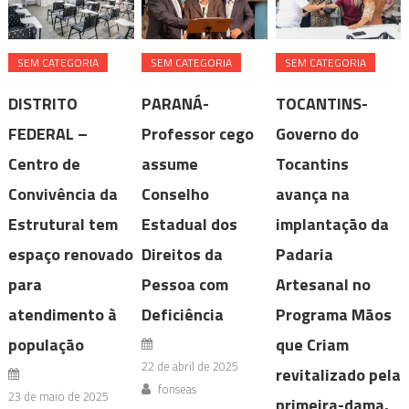
SEM CATEGORIA
SEM CATEGORIA
SEM CATEGORIA
DISTRITO
PARANÁ-
TOCANTINS-
FEDERAL –
Professor cego
Governo do
Centro de
assume
Tocantins
Convivência da
Conselho
avança na
Estrutural tem
Estadual dos
implantação da
espaço renovado
Direitos da
Padaria
para
Pessoa com
Artesanal no
atendimento à
Deficiência
Programa Mãos
população
que Criam
22 de abril de 2025
revitalizado pela
fonseas
23 de maio de 2025
primeira-dama,