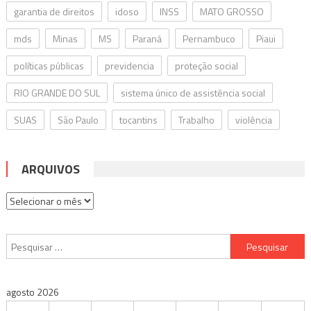
garantia de direitos
idoso
INSS
MATO GROSSO
mds
Minas
MS
Paraná
Pernambuco
Piaui
políticas públicas
previdencia
proteção social
RIO GRANDE DO SUL
sistema único de assistência social
SUAS
São Paulo
tocantins
Trabalho
violência
ARQUIVOS
Arquivos
Pesquisar
por:
agosto 2026