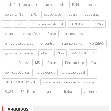
assistência social no contexto pandemia
Bahia
bolsa
bolsa família
BPC
capacitação
Ceará
cidadania
CIT
CNAS
Conferência Estadual
CONGEMAS
CRAS
criança
criança feliz
Curso
direitos humanos
em defesa do suas
encontro
Espirito Santo
FONSEAS
garantia de direitos
idoso
INSS
MATO GROSSO
mds
Minas
MS
Paraná
Pernambuco
Piaui
políticas públicas
previdencia
proteção social
RIO GRANDE DO SUL
sistema único de assistência social
SUAS
São Paulo
tocantins
Trabalho
violência
ARQUIVOS