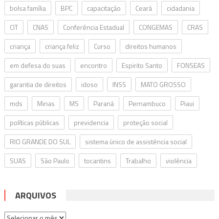
bolsa família
BPC
capacitação
Ceará
cidadania
CIT
CNAS
Conferência Estadual
CONGEMAS
CRAS
criança
criança feliz
Curso
direitos humanos
em defesa do suas
encontro
Espirito Santo
FONSEAS
garantia de direitos
idoso
INSS
MATO GROSSO
mds
Minas
MS
Paraná
Pernambuco
Piaui
políticas públicas
previdencia
proteção social
RIO GRANDE DO SUL
sistema único de assistência social
SUAS
São Paulo
tocantins
Trabalho
violência
ARQUIVOS
Arquivos