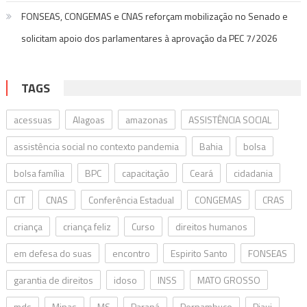
FONSEAS, CONGEMAS e CNAS reforçam mobilização no Senado e
solicitam apoio dos parlamentares à aprovação da PEC 7/2026
TAGS
acessuas
Alagoas
amazonas
ASSISTÊNCIA SOCIAL
assistência social no contexto pandemia
Bahia
bolsa
bolsa família
BPC
capacitação
Ceará
cidadania
CIT
CNAS
Conferência Estadual
CONGEMAS
CRAS
criança
criança feliz
Curso
direitos humanos
em defesa do suas
encontro
Espirito Santo
FONSEAS
garantia de direitos
idoso
INSS
MATO GROSSO
mds
Minas
MS
Paraná
Pernambuco
Piaui