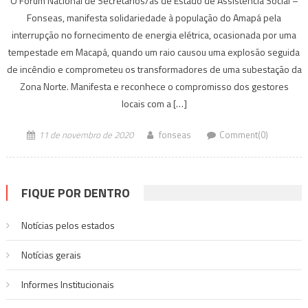
O Fórum Nacional de Secretários/as de Estado de Assistência Social –
Fonseas, manifesta solidariedade à população do Amapá pela
interrupção no fornecimento de energia elétrica, ocasionada por uma
tempestade em Macapá, quando um raio causou uma explosão seguida
de incêndio e comprometeu os transformadores de uma subestação da
Zona Norte. Manifesta e reconhece o compromisso dos gestores
locais com a […]
11 de novembro de 2020
fonseas
Comment(0)
FIQUE POR DENTRO
Notícias pelos estados
Notí­cias gerais
Informes Institucionais